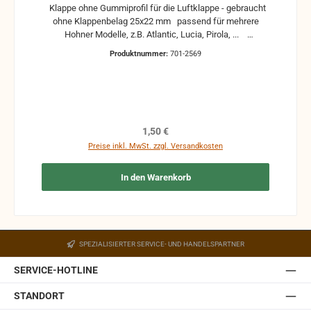
Klappe ohne Gummiprofil für die Luftklappe - gebraucht
ohne Klappenbelag 25x22 mm passend für mehrere
Hohner Modelle, z.B. Atlantic, Lucia, Pirola, ...
gebrauchte Teile können optische Beschädigungen
Produktnummer:
701-2569
haben, leichte Verformungen, Dellen oder Kratzer und sind
kein Reklamationsgrund Alle Teile sind auf Funktion
geprüft. Bitte bei Unklarheiten vorher Absprechen um
Rücksendungen zu vermeiden. Rücksendungen gehen auf
Kosten des Käufers. bei defekten Artikel kann die
Funktion nicht mehr gewährleistet werden und die
Regulärer Preis:
1,50 €
Produkte sind vom Umtausch ausgeschlossen.
Preise inkl. MwSt. zzgl. Versandkosten
In den Warenkorb
SPEZIALISIERTER SERVICE- UND HANDELSPARTNER
SERVICE-HOTLINE
STANDORT