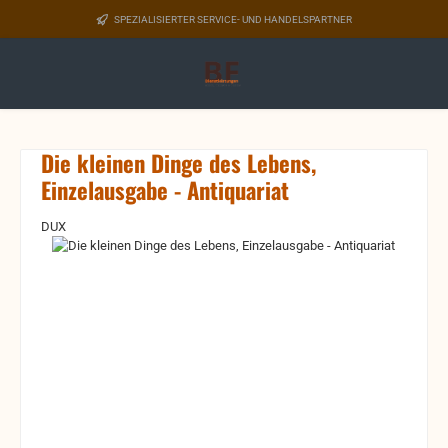
Zum Hauptinhalt springen
SPEZIALISIERTER SERVICE- UND HANDELSPARTNER
Die kleinen Dinge des Lebens,
Einzelausgabe - Antiquariat
DUX
Bildergalerie überspringen