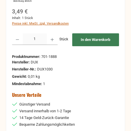
Abbildung ähnlich
Regulärer Preis:
3,49 €
Inhalt:
1 Stück
Preise inkl. MwSt. zzgl. Versandkosten
Produkt Anzahl: Gib den gewünschten Wert ein oder benutze die Schaltflächen um 
Stück
In den Warenkorb
Produktnummer:
701-1888
Hersteller:
DUX
Hersteller-Nr.:
DUX1030
Gewicht:
0,01 kg
Mindestabnahme:
1
Unsere Vorteile
Günstiger Versand
Versand innerhalb von 1-2 Tage
14 Tage Geld-Zurück-Garantie
Bequeme Zahlungsmöglichkeiten