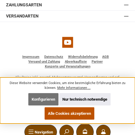
ZAHLUNGSARTEN
VERSANDARTEN
YouTube
Impressum
Datenschutz
Widerrufsbelehrung
AGB
Versand und Zahlung
Abverkaufliste
Partner
Konzerte und Veranstaltungen
Alle Preise inkl. gesetzl. Mehrwertsteuer zzgl.
Versandkosten
und ggf.
Nachnahmegebühren, wenn nicht anders angegeben.
Diese Website verwendet Cookies, um eine bestmögliche Erfahrung bieten zu
© 2026 BF - Dienstleistungen - Alle Rechte vorbehalten. Theme by
ThemeWare®
können.
Mehr Informationen ...
Konfigurieren
Nur technisch notwendige
Alle Cookies akzeptieren
Navigation