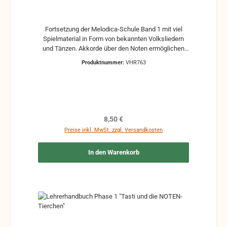
Fortsetzung der Melodica-Schule Band 1 mit viel
Spielmaterial in Form von bekannten Volksliedern
und Tänzen. Akkorde über den Noten ermöglichen
ein Musizieren mit einem Begleitinstrument. Als
Produktnummer:
VHR763
zusätzliches Spielmaterial sind unter dem Titel "Der
Weg zum Melodica-Meister" die Bände 3 und 4
erschienen.
Regulärer Preis:
8,50 €
Preise inkl. MwSt. zzgl. Versandkosten
In den Warenkorb