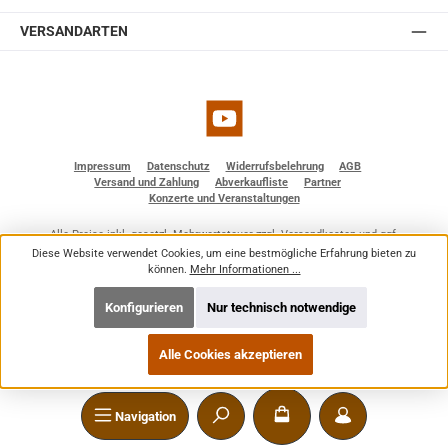
VERSANDARTEN
YouTube
Impressum
Datenschutz
Widerrufsbelehrung
AGB
Versand und Zahlung
Abverkaufliste
Partner
Konzerte und Veranstaltungen
Alle Preise inkl. gesetzl. Mehrwertsteuer zzgl.
Versandkosten
und ggf.
Nachnahmegebühren, wenn nicht anders angegeben.
Diese Website verwendet Cookies, um eine bestmögliche Erfahrung bieten zu
© 2026 BF - Dienstleistungen - Alle Rechte vorbehalten. Theme by
ThemeWare®
können.
Mehr Informationen ...
Konfigurieren
Nur technisch notwendige
Alle Cookies akzeptieren
Navigation