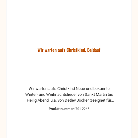
Wir warten aufs Christkind, Baldauf
Wir warten aufs Christkind Neue und bekannte
Winter- und Weihnachtslieder von Sankt Martin bis
Heilig Abend u.a. von Detlev Jöcker Geeignet für
Akkordeon und Melodica Bearbeitung: Marianne
Produktnummer:
701-2246
Baldauf Beschreibung: Leichte Lieder in der c'-Lage
mit Liedtexten. Passend zur musikalischen
Frühförderung "Musik im SPIEL Phase 2", "Melodica-
SPIEL kinderleicht mit Tasti" und "Akkordeon-SPIEL
mit Tasti und Basti" 1. Seitenzahl: 24 Seiten s/w zum