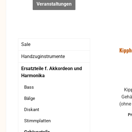
Veranstaltungen
Sale
Kipph
Handzuginstrumente
Ersatzteile f. Akkordeon und
Harmonika
Bass
Kipphebel für die Fixierung des
Gehä
Bälge
(ohne w
Diskant
links 
P
Stimmplatten
Besc