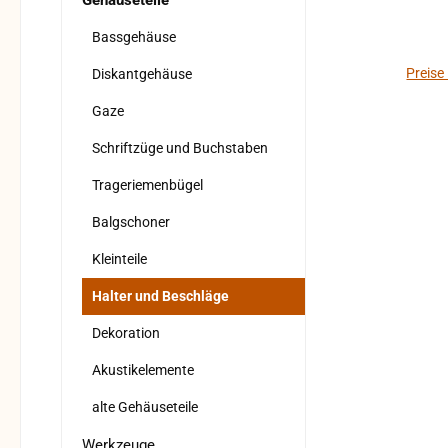
Gehäuseteile
Verfo
Al
Bassgehäuse
geprüft. Bitte b
Preise
Diskantgehäuse
Rüc
Gaze
Rücks
Schriftzüge und Buchstaben
Trageriemenbügel
Balgschoner
Kleinteile
Halter und Beschläge
Dekoration
Akustikelemente
alte Gehäuseteile
Werkzeuge