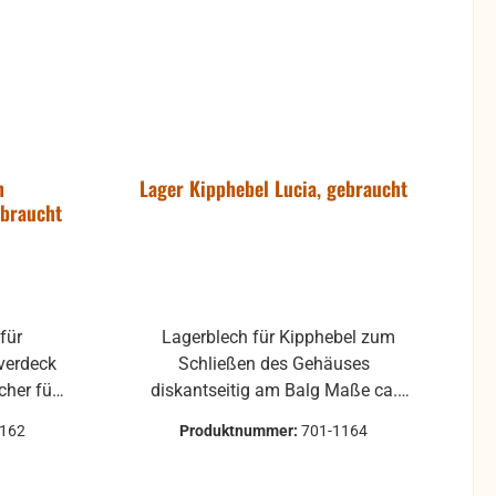
h
Lager Kipphebel Lucia, gebraucht
ebraucht
Lagerblech für Kipphebel zum
verdeck
Schließen des Gehäuses
diskantseitig am Balg Maße ca.
äuse
6,1 x 16,45 x 1,2 mm
1162
Produktnummer:
701-1164
optische
Wellendurchmesser 3mm
leichte
gebrauchte Teile können optische