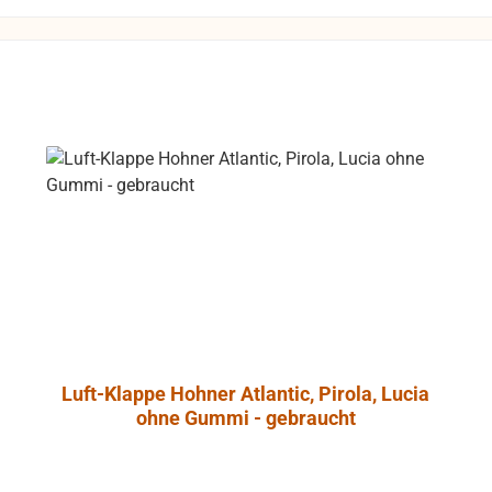
L Control 1 mit
t-Abschirmung
so daß dieser
 gefahrlos in
he von Video-
trieben werden
 unliebsame
rungen zu
e
ntrol 1 Pro
ht aus
dichtetem
nschaum, der
onanzarmut
Luft-Klappe Hohner Atlantic, Pirola, Lucia
cht. Ein
ohne Gummi - gebraucht
es Angebot an
onalem
ehör erlaubt