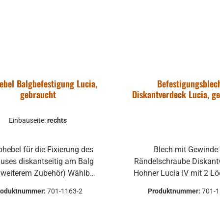
ebel Balgbefestigung Lucia,
Befestigungsblec
gebraucht
Diskantverdeck Lucia, g
Einbauseite:
rechts
Blech mit Gewinde für
uses diskantseitig am Balg
Rändelschraube Diskant
eiterem Zubehör) Wählbar
Hohner Lucia IV mit 2 Löcher für
oder rechts gebrauchte
Befestigung am Geh
roduktnummer:
701-1163-2
Produktnummer:
701-
Teile können optische
gebrauchte Teile können 
hädigungen haben, leichte
Beschädigungen haben, 