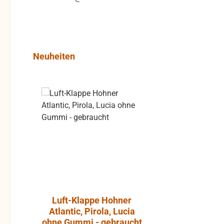
Produktgalerie überspringen
Neuheiten
Rabatt
%
Luft-Klappe Hohner
Aktiver L
Atlantic, Pirola, Lucia
JBL Cont
ohne Gummi - gebraucht