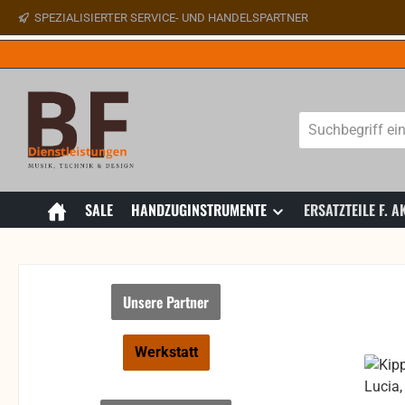
SPEZIALISIERTER SERVICE- UND HANDELSPARTNER
 Hauptinhalt springen
Zur Suche springen
Zur Hauptnavigation springen
SALE
HANDZUGINSTRUMENTE
ERSATZTEILE F.
Unsere Partner
Werkstatt