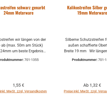
kostreifen schwarz genarbt
Kalikostreifen Silber 
24mm Meterware
19mm Meterwar
en wir längen von der
Silberne Schutzstreifen für Bälge,
e ab (max. 50m am Stück)
außen schaffierte Oberfläche
e 24mm um beste Ergebnisse
Breite 19 mm Wir längen von der
im Reparieren zu erzielen
Rolle ab immer in 1m-Sc
Produktnummer:
701-1355
Produktnummer:
701-
(max. 50m am Stück) Die Breite
mit 19mm wird meisten
Bau der Bälge genomme
Auslieferungsmaterial
Regulärer Preis:
Regulärer Pr
1,55 €
Ab
1,32 €
Verschleiß empfiehlt e
24mm-Breite zunehmen, da
 inkl. MwSt. zzgl. Versandkosten
Preise inkl. MwSt. zzgl. Ver
Kleberückstände und eve
Beschädigungen, die