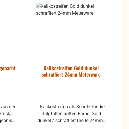
eifen
Somit wird die sichergestellt, dass
stens
es sauber und ordentlich aussieht,
und die alte Rückstände oder
 auch
Beschädigungen überdeckt sind.
e auch
Auch lieferbar in anderen Breiten,
n und
Farben und Oberflächen
 genarbt
Kalikostreifen Gold dunkel
e
schraffiert 24mm Meterware
Kalikostreifen als Schutz für die
Stück)
Balgfalten außen Farbe: Gold
gebnisse
dunkel / schraffiert Breite 24mm
ielen
Wir längen von der Rolle ab immer