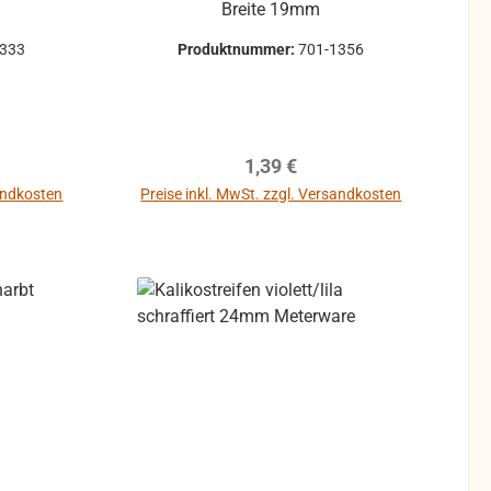
Breite 19mm
1333
Produktnummer:
701-1356
reis:
Regulärer Preis:
1,39 €
sandkosten
Preise inkl. MwSt. zzgl. Versandkosten
b