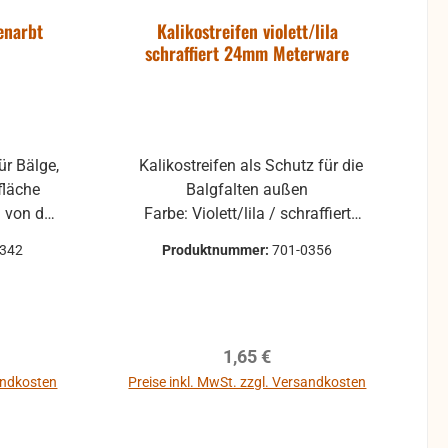
genarbt
Kalikostreifen violett/lila
e
schraffiert 24mm Meterware
Kalikostreifen als Schutz für die
Balgfalten außen
Farbe: Violett/lila / schraffiert
hritten
Breite 24mm Wir längen von der
1342
Produktnummer:
701-0356
Rolle ab immer in 1m-Schritten
s beim
(max. 50m am Stück) Bei
n, also
Herstellung der Bälgen werden oft
. Bei
19mm breite Kalkostreifen
eis:
Regulärer Preis:
1,65 €
s sich
verwendet. Um bei der Reparatur
mit alle
die Klebestellen besser zu
sandkosten
Preise inkl. MwSt. zzgl. Versandkosten
ntuelle
überdecken wird meistens die
In den Warenkorb
 beim
24mm-breite Variante genommen.