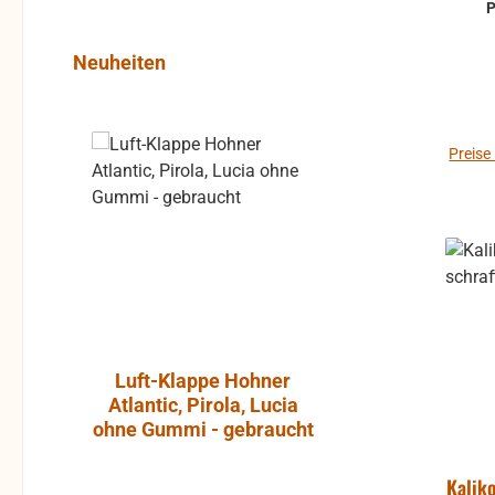
ab i
50m am St
Produktgalerie überspringen
Neuheiten
der
breite
bei d
Rabatt
%
be
Preise
meiste
ge
siche
orden
Besc
Auch 
Luft-Klappe Hohner
Aktiver L
Atlantic, Pirola, Lucia
JBL Cont
ohne Gummi - gebraucht
Kaliko