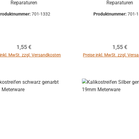
Reparaturen
Reparaturen
Produktnummer:
701-1332
Produktnummer:
701-
Regulärer Preis:
Regulärer P
1,55 €
1,55 €
 inkl. MwSt. zzgl. Versandkosten
Preise inkl. MwSt. zzgl. Ver
In den Warenkorb
In den Warenkor