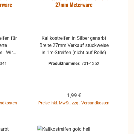
erware
27mm Meterware
Kalikostreifen in Silber genarbt
Breite 27mm Verkauf stückweise
in 1m-Streifen (nicht auf Rolle)
immer in
1341
Produktnummer:
701-1352
0m am
 Bälge
eis:
Regulärer Preis:
1,99 €
. Bei
s sich
sandkosten
Preise inkl. MwSt. zzgl. Versandkosten
mit alle
ntuelle
 beim
eifen