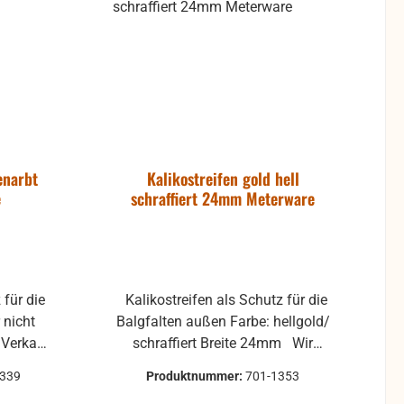
stens
 auch
e auch
n und
enarbt
Kalikostreifen gold hell
e
schraffiert 24mm Meterware
 für die
Kalikostreifen als Schutz für die
Balgfalten außen Farbe: hellgold/
schraffiert Breite 24mm Wir
Rolle
längen von der Rolle ab immer in
1339
Produktnummer:
701-1353
1m-Schritten (max. 50m am