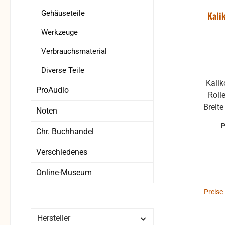
Gehäuseteile
Kali
Werkzeuge
Verbrauchsmaterial
Diverse Teile
Kalikostreif
ProAudio
Roll
Breit
Noten
be
Chr. Buchhandel
Verschiedenes
Online-Museum
Preise
Hersteller