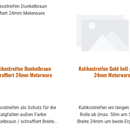
Ablösen des alten Str
entstehen können, be
abgedeckt werden. Streifen mit
24mm können bei uns
bestellt werden, so wi
andere Breiten, Farbe
Oberflächen.
likostreifen Dunkelbraun
Kalikostreifen Gold hell
raffiert 24mm Meterware
24mm Meterwar
Kalikostreifen wir längen von der
algfalten außen Farbe:
Rolle ab (max. 50m am 
lbraun / schraffiert Breite
Breite 24mm um beste Er
er Rolle
beim Reparieren zu erz