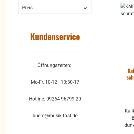
Preis
Kundenservice
Öffnungszeiten:
Ka
sch
Mo-Fr. 10-12 | 13:30-17
Hotline: 09264 96799-20
Kalikostreifen als Schutz für die
buero@musik-fast.de
B
dunke
24mm Wir längen von d