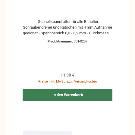
Schnellspannfutter für alle Bithalter,
Schraubendreher und Ratschen mit 4 mm Aufnahme
geeignet - Spannbereich 0,3 - 3,2 mm - Durchmesser
Ø 12 mm
Produktnummer:
701-0207
Regulärer Preis:
11,30 €
Preise inkl. MwSt. zzgl. Versandkosten
In den Warenkorb