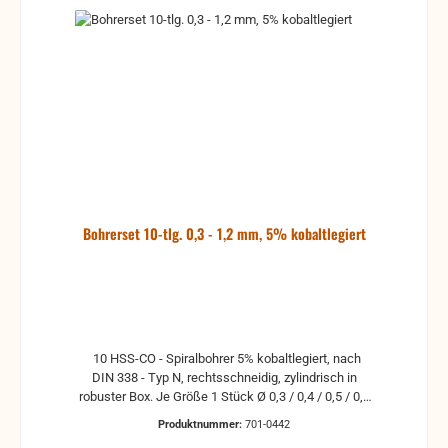
Bohrerset 10-tlg. 0,3 - 1,2 mm, 5% kobaltlegiert
10 HSS-CO - Spiralbohrer 5% kobaltlegiert, nach
DIN 338 - Typ N, rechtsschneidig, zylindrisch in
robuster Box. Je Größe 1 Stück Ø 0,3 / 0,4 / 0,5 / 0,6
/ 0,7 / 0,8 / 0,9 / 1,0 / 1,1 / 1,2 mm Einsatzbereich:
Produktnummer:
701-0442
Stahl, unlegierter Stahl, Eisen, Gusseisen,