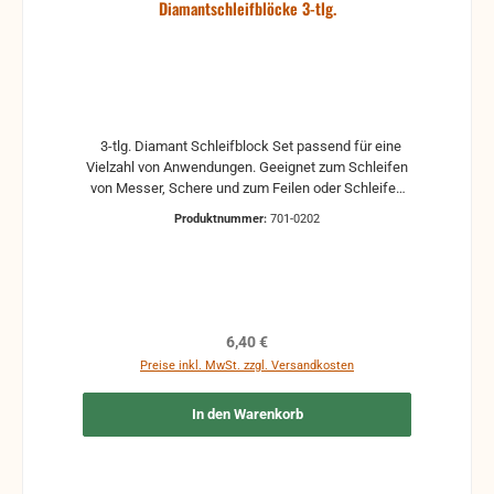
Diamantschleifblöcke 3-tlg.
3-tlg. Diamant Schleifblock Set passend für eine
Vielzahl von Anwendungen. Geeignet zum Schleifen
von Messer, Schere und zum Feilen oder Schleifen
im Modellbau. - Beinhaltet folgende Körnungen 200
Produktnummer:
701-0202
(rot), 400 (gelb) und 800 (blau) - Schleifflächen
77mm x 26mm
Regulärer Preis:
6,40 €
Preise inkl. MwSt. zzgl. Versandkosten
In den Warenkorb