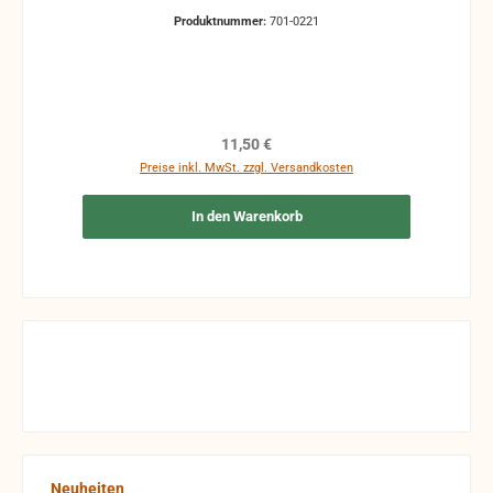
Produktnummer:
701-0221
Regulärer Preis:
11,50 €
Preise inkl. MwSt. zzgl. Versandkosten
In den Warenkorb
Produktgalerie überspringen
Neuheiten