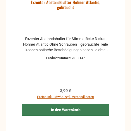
Exzenter Abstandshalter Hohner Atlantic,
gebraucht
Exzenter Abstandshalter für Stimmstöcke Diskant
Hohner Atlantic Ohne Schrauben gebrauchte Teile
können optische Beschädigungen haben, leichte
Verformungen, Dellen oder Kratzer Alle Teile sind auf
Produktnummer:
701-1147
Funktion geprüft. Bitte bei Unklarheiten vorher
Absprechen um Rücksendungen zu vermeiden.
Rücksendungen gehen auf Kosten des Käufers.
Regulärer Preis:
3,99 €
Preise inkl. MwSt. zzgl. Versandkosten
In den Warenkorb