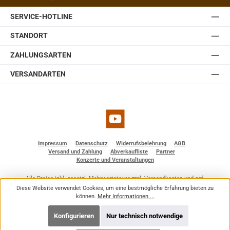
Somit lässt sich die JBL Control 1 Pro auch ohne optionale
SERVICE-HOTLINE
Zubehörteile einfach und schnell installieren. Sie ist
erhältlich in weiß und schwarz.
STANDORT
ZAHLUNGSARTEN
VERSANDARTEN
YouTube
Impressum
Datenschutz
Widerrufsbelehrung
AGB
Versand und Zahlung
Abverkaufliste
Partner
Konzerte und Veranstaltungen
Alle Preise inkl. gesetzl. Mehrwertsteuer zzgl.
Versandkosten
und ggf.
Nachnahmegebühren, wenn nicht anders angegeben.
Diese Website verwendet Cookies, um eine bestmögliche Erfahrung bieten zu
© 2026 BF - Dienstleistungen - Alle Rechte vorbehalten. Theme by
ThemeWare®
können.
Mehr Informationen ...
Konfigurieren
Nur technisch notwendige