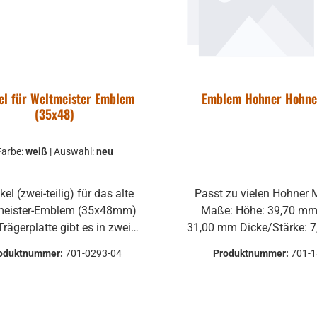
el für Weltmeister Emblem
Emblem Hohner Hohne
(35x48)
Farbe:
weiß
|
Auswahl:
neu
Passt zu vielen Hohner Modellen
meister-Emblem (35x48mm)
Maße: Höhe: 39,70 mm Breite:
Trägerplatte gibt es in zwei
31,00 mm Dicke/Stärke: 7,70 mm
 ebenfalls
oduktnummer:
701-0293-04
Produktnummer:
701-
rbar gebraucht oder neu
uchte Teile können optische
hädigungen haben, leichte
rmungen, Dellen oder Kratzer