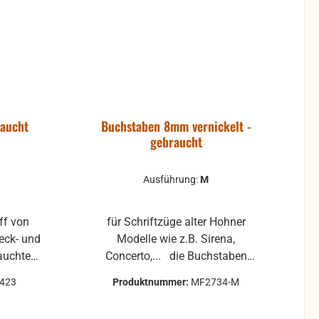
raucht
Buchstaben 8mm vernickelt -
gebraucht
Ausführung:
M
für Schriftzüge alter Hohner
Modelle wie z.B. Sirena,
Concerto,... die Buchstaben
che
können Gebrauchsspuren haben,
2423
Produktnummer:
MF2734-M
leichte
wie Kratzer, Abriebspuren oder
r Kratzer
Oxidation Auf Wunsch können