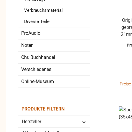
Verbrauchsmaterial
Original Buchstaben von Hohner,
Diverse Teile
gebraucht Höh
ProAudio
21mm Wird oft bei den 
der B
Noten
Pr
au
G
Chr. Buchhandel
Verschiedenes
Online-Museum
Preise
PRODUKTE FILTERN
Hersteller