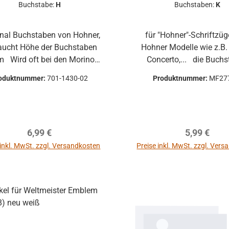
Buchstabe:
H
Buchstaben:
K
für "Hohner"-Schriftzüge
e der Buchstaben
Hohner Modelle wie z.B. Sirena,
Morinos
Concerto,... die Buchstaben
aureihe "N" verwendet, aber
können Gebrauchsspuren
oduktnummer:
701-1430-02
Produktnummer:
MF27
ch bei anderen Modellen
wie Kratzer, Abriebspur
ebrauchsspuren können
Oxidation Auf Wunsch können
vorhanden sein!
die Buchstaben (gegen A
von 4,99 € pro Auftrag
Regulärer Preis:
Regulärer P
6,99 €
5,99 €
vernickelt werden. Bitt
buchen.
 inkl. MwSt. zzgl. Versandkosten
Preise inkl. MwSt. zzgl. Ver
In den Warenkorb
In den Warenkor