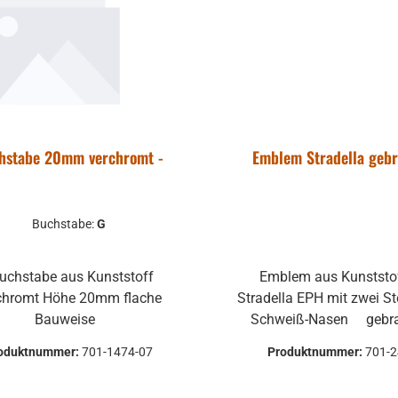
hstabe 20mm verchromt -
Emblem Stradella geb
Buchstabe:
G
Emblem aus Kunststoff von
 Höhe 20mm flache
Stradella EPH mit zwei Steck- und
Bauweise
Schweiß-Nasen gebrauchte
Teile können optis
oduktnummer:
701-1474-07
Produktnummer:
701-
Beschädigungen haben, 
Verformungen, Dellen ode