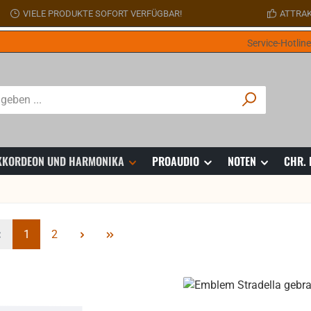
VIELE PRODUKTE SOFORT VERFÜGBAR!
ATTRAK
Service-Hotlin
 AKKORDEON UND HARMONIKA
PROAUDIO
NOTEN
CHR.
Seite
Seite
1
2