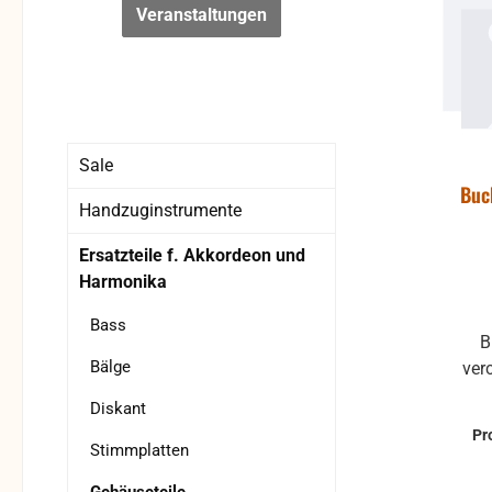
Veranstaltungen
Sale
Buc
Handzuginstrumente
Ersatzteile f. Akkordeon und
Harmonika
Bass
Buchstabe aus Kunststoff
Bälge
verchromt
Diskant
Pr
Stimmplatten