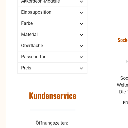
Akkordeon-Modelle
Einbauposition
Farbe
Material
Sock
Oberfläche
Passend für
Preis
Sockel (zwei-teilig) für das alte
Welt
Die 
Kundenservice
Farben weiß schwarz
Pr
liefe
gebra
Besc
Öffnungszeiten:
Verfo