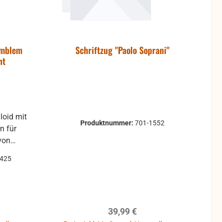
Emblem
Schriftzug "Paolo Soprani"
ht
Produktnummer:
701-1552
für
von
24
2425
optische
leichte
r Kratzer
onsgrund
reis:
Regulärer Preis:
39,99 €
ktion