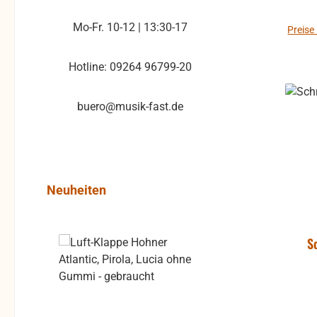
und s
Mo-Fr. 10-12 | 13:30-17
Al
Preise
geprüft. Bitte b
Hotline: 09264 96799-20
Rüc
Rücks
buero@musik-fast.de
des Käufers. b
kan
gew
Pro
Produktgalerie überspringen
Neuheiten
S
Rabatt
%