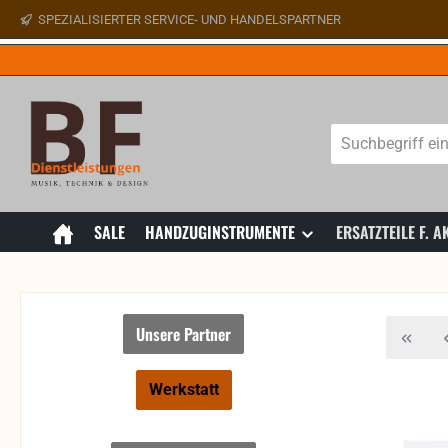
SPEZIALISIERTER SERVICE- UND HANDELSPARTNER
 Hauptinhalt springen
Zur Suche springen
Zur Hauptnavigation springen
SALE
HANDZUGINSTRUMENTE
ERSATZTEILE F.
Unsere Partner
Werkstatt