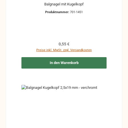
Balgnagel mit Kugelkopf
Produktnummer:
701-1451
Regulärer Preis:
0,55 €
Preise inkl. MwSt. zzgl. Versandkosten
In den Warenkorb