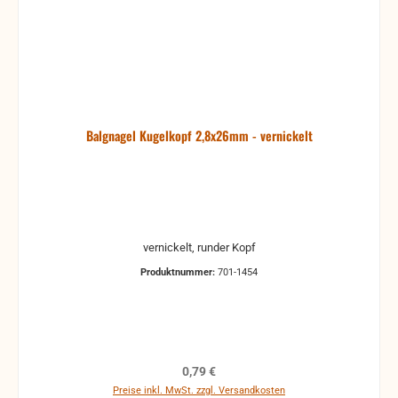
Balgnagel Kugelkopf 2,8x26mm - vernickelt
vernickelt, runder Kopf
Produktnummer:
701-1454
Regulärer Preis:
0,79 €
Preise inkl. MwSt. zzgl. Versandkosten