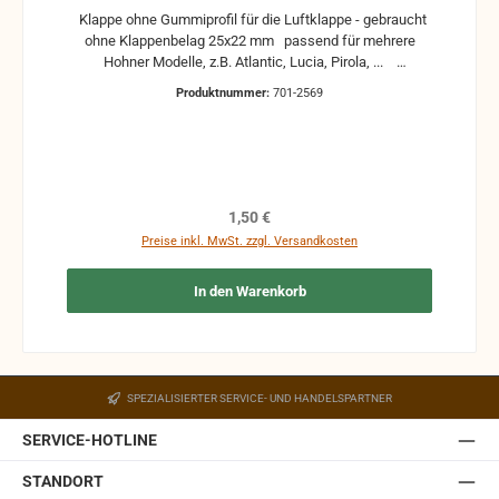
Klappe ohne Gummiprofil für die Luftklappe - gebraucht
ohne Klappenbelag 25x22 mm passend für mehrere
Hohner Modelle, z.B. Atlantic, Lucia, Pirola, ...
gebrauchte Teile können optische Beschädigungen
Produktnummer:
701-2569
haben, leichte Verformungen, Dellen oder Kratzer und sind
kein Reklamationsgrund Alle Teile sind auf Funktion
geprüft. Bitte bei Unklarheiten vorher Absprechen um
Rücksendungen zu vermeiden. Rücksendungen gehen auf
Kosten des Käufers. bei defekten Artikel kann die
Funktion nicht mehr gewährleistet werden und die
Regulärer Preis:
1,50 €
Produkte sind vom Umtausch ausgeschlossen.
Preise inkl. MwSt. zzgl. Versandkosten
In den Warenkorb
SPEZIALISIERTER SERVICE- UND HANDELSPARTNER
SERVICE-HOTLINE
STANDORT