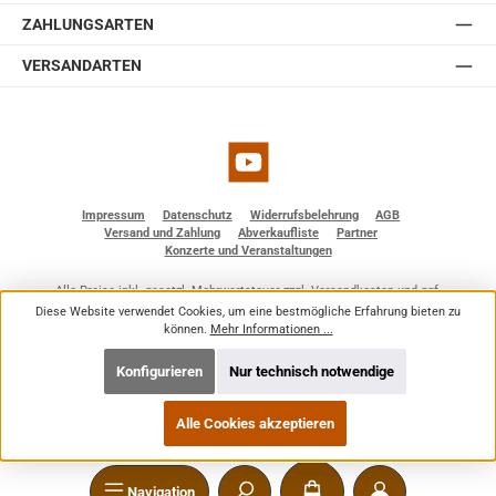
ZAHLUNGSARTEN
VERSANDARTEN
YouTube
Impressum
Datenschutz
Widerrufsbelehrung
AGB
Versand und Zahlung
Abverkaufliste
Partner
Konzerte und Veranstaltungen
Alle Preise inkl. gesetzl. Mehrwertsteuer zzgl.
Versandkosten
und ggf.
Nachnahmegebühren, wenn nicht anders angegeben.
Diese Website verwendet Cookies, um eine bestmögliche Erfahrung bieten zu
© 2026 BF - Dienstleistungen - Alle Rechte vorbehalten. Theme by
ThemeWare®
können.
Mehr Informationen ...
Konfigurieren
Nur technisch notwendige
Alle Cookies akzeptieren
Navigation