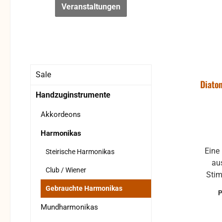
Veranstaltungen
Sale
Diato
Handzuginstrumente
Akkordeons
Harmonikas
Eine
Steirische Harmonikas
au
Club / Wiener
Stimmung
(neue B
Gebrauchte Harmonikas
Jahr Garantie Le
Mundharmonikas
vorh