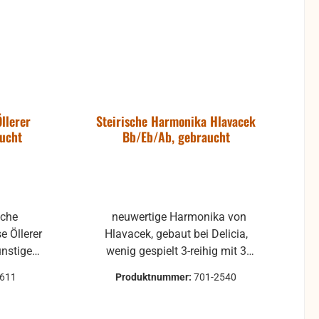
llerer
Steirische Harmonika Hlavacek
aucht
Bb/Eb/Ab, gebraucht
neuwertige Harmonika von
 Öllerer
Hlavacek, gebaut bei Delicia,
ünstige
wenig gespielt 3-reihig mit 3
r den
Halbtöne, starkes Tremolo
1611
Produktnummer:
701-2540
B/Es/As (Bb/Eb/Ab) 2 Mollbässe
lo und
Baujahr 1993 Allgemein sehr