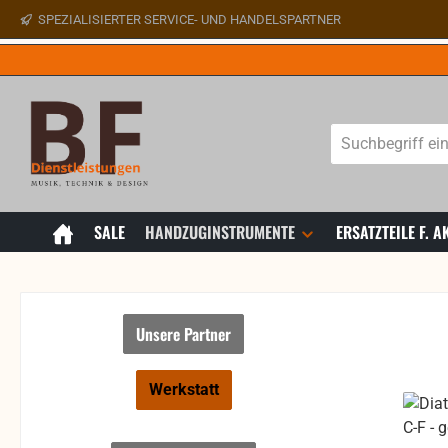
SPEZIALISIERTER SERVICE- UND HANDELSPARTNER
 Hauptinhalt springen
Zur Suche springen
Zur Hauptnavigation springen
SALE
HANDZUGINSTRUMENTE
ERSATZTEILE F.
Unsere Partner
Werkstatt