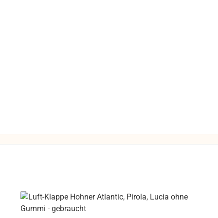
so daß dieser
 gefahrlos in
he von Video-
trieben werden
 unliebsame
rungen zu
e
ntrol 1 Pro
ht aus
dichtetem
nschaum, der
onanzarmut
cht. Ein
es Angebot an
onalem
ehör erlaubt
ge und die
ringung und
des Monitors.