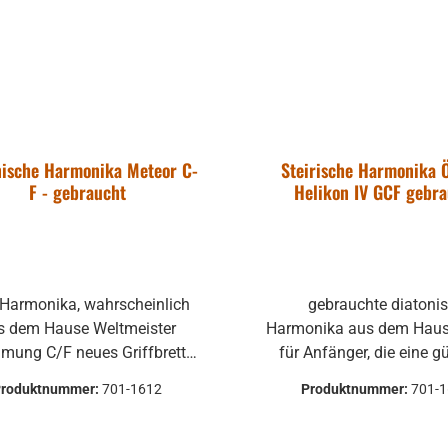
nische Harmonika Meteor C-
Steirische Harmonika Ö
F - gebraucht
Helikon IV GCF gebr
 Harmonika, wahrscheinlich
gebrauchte diatonische
s dem Hause Weltmeister
Harmonika aus dem Hause
 C/F neues Griffbrett
für Anfänger, die eine g
ilder folgen) gestimmt 1
Harmonika suchen fü
Produktnummer:
701-1612
Produktnummer:
701-
ider ist kein Koffer
Einstieg mit rotem Zelluloid 4-
anden, aber Sie können sich
chörig mit Doppeltremo