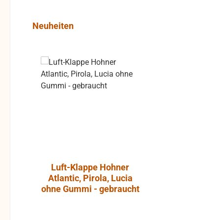
Produktgalerie überspringen
Neuheiten
Rabatt
%
Luft-Klappe Hohner
Aktiver L
Atlantic, Pirola, Lucia
JBL Cont
ohne Gummi - gebraucht