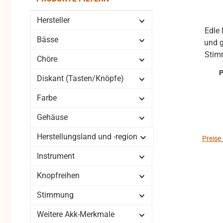
Hersteller
Edle 
Bässe
und 
Stimmun
Chöre
Knöpfe 
Diskant (Tasten/Knöpfe)
Diskan
Farbe
Neue R
Kof
Gehäuse
Auf
Herstellungsland und -region
alte
Preise
Instrument
Knopfreihen
Stimmung
Weitere Akk-Merkmale