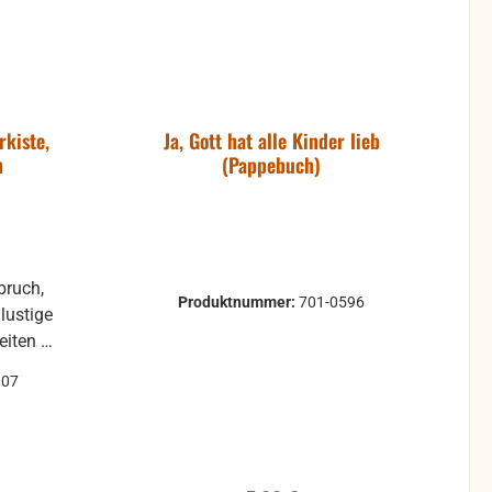
rkiste,
Ja, Gott hat alle Kinder lieb
h
(Pappebuch)
bruch,
Produktnummer:
701-0596
 lustige
iten mit
uch
007
e, ihrem
, mit den
fer sein
nschreiten