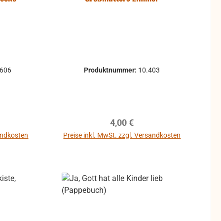
0606
Produktnummer:
10.403
reis:
Regulärer Preis:
4,00 €
sandkosten
Preise inkl. MwSt. zzgl. Versandkosten
b
In den Warenkorb