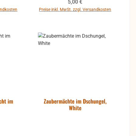
reis:
Regulärer Preis:
5,00 €
äschen,
Heldentat
sandkosten
Preise inkl. MwSt. zzgl. Versandkosten
bewusst
b
In den Warenkorb
gefahr
en
cht im
Zaubermächte im Dschungel,
White