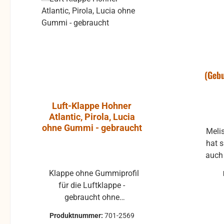
Rabatt
%
(Gebu
Luft-Klappe Hohner
Aktiver L
Atlantic, Pirola, Lucia
JBL Cont
ohne Gummi - gebraucht
Melis
hat s
auch
sich
Klappe ohne Gummiprofil
Die JBL Control 1 Pro ist
für die Luftklappe -
ein extre
gebraucht ohne
Breitband-
Klappenbelag 25x22 mm
Abhörkontro
Produktnummer:
701-2569
Produktnumme
passend für mehrere Hohner
weiten Applik