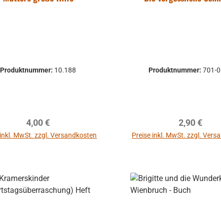
Produktnummer:
10.188
Produktnummer:
701-
Regulärer Preis:
Regulärer P
4,00 €
2,90 €
 inkl. MwSt. zzgl. Versandkosten
Preise inkl. MwSt. zzgl. Ver
In den Warenkorb
In den Warenkor