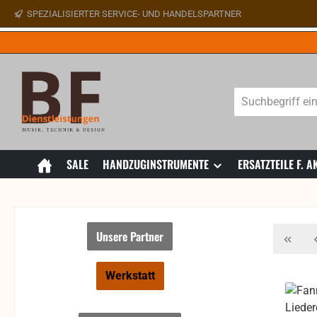
SPEZIALISIERTER SERVICE- UND HANDELSPARTNER
 Hauptinhalt springen
Zur Suche springen
Zur Hauptnavigation springen
SALE
HANDZUGINSTRUMENTE
ERSATZTEILE F.
Unsere Partner
Werkstatt