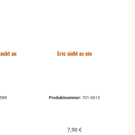
teckt an
Eric sieht es ein
0588
Produktnummer:
701-0615
reis:
Regulärer Preis:
7,90 €