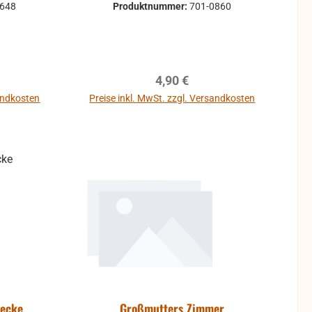
1648
Produktnummer:
701-0860
reis:
Regulärer Preis:
4,90 €
sandkosten
Preise inkl. MwSt. zzgl. Versandkosten
b
In den Warenkorb
necke
Großmutters Zimmer