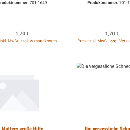
Produktnummer:
701-1649
Produktnummer:
701-
Regulärer Preis:
Regulärer P
1,70 €
1,70 €
 inkl. MwSt. zzgl. Versandkosten
Preise inkl. MwSt. zzgl. Ver
In den Warenkorb
In den Warenkor
Mutters große Hilfe
Die vergessliche Sch