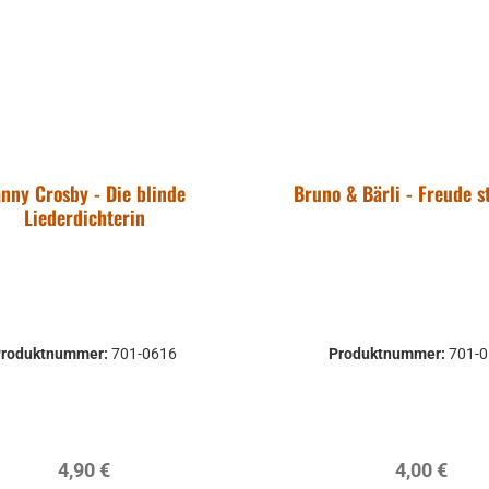
nny Crosby - Die blinde
Bruno & Bärli - Freude s
Liederdichterin
Produktnummer:
701-0616
Produktnummer:
701-
Regulärer Preis:
Regulärer P
4,90 €
4,00 €