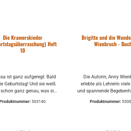
Die Kramerskinder
Brigitte und die Wunde
rtstagsüberraschung) Heft
Wienbruch - Buc
10
autsprecher
rol 1 Pro
sa ist ganz aufgeregt: Bald
Die Autorin, Anny Wien
ie Geburtstag! Und sie weiß
erlebte als Lehrerin viele
 schon ganz genau, was sie
und spannende Begebenhe
 wünscht. Ein rotes Fahrrad!
den Kindern ihrer Klassen. A
Produktnummer:
503140
Produktnummer:
530
die Geschichte mit Brigitt
m kompakter
Vater und der Wunderkiste
Monitor zur
Jungs, die besonders tap
lle für einen
wollten, bis die Polizei ei
r:
701-2558-01
ationsbereich,