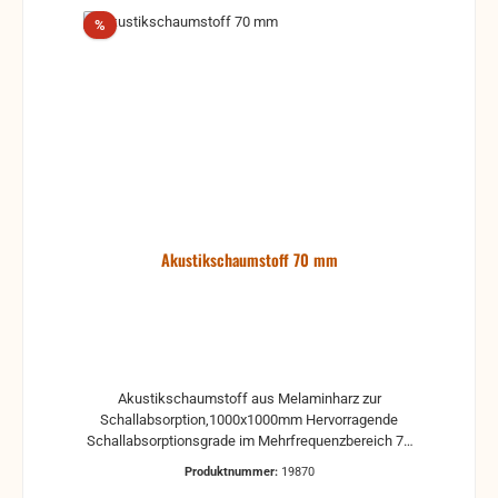
Rabatt
%
Akustikschaumstoff 70 mm
Akustikschaumstoff aus Melaminharz zur
Schallabsorption,1000x1000mm Hervorragende
Schallabsorptionsgrade im Mehrfrequenzbereich 70
mm Pyramidenschaumstoff (40 mm
Produktnummer:
19870
Basismaterial/30 mm Pyramidenanteil) Sauberer