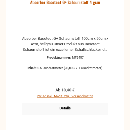
Absorber Basotect G+ Schaumstoff 4 grau
Absorber Basotect G+ Schaumstoff 100cm x 50cm x
4cm, hellgrau Unser Produkt aus Basotect
Schaumstoff ist ein exzellenter Schallschlucker, der
gleichzeitig auch für Wärmedämmung geeignet ist.
Produktnummer:
MF2457
Besonders hervorzuheben ist die hohe
Brandsicherheit, das äußerst geringe Gewicht,
Inhalt:
0.5 Quadratmeter
(36,80 € / 1 Quadratmeter)
sowie eine hohe Eigenstabilität. Schaumstoff aus
Basotect ist damit vielseitig einsetzbar. Durch die
helle Farbe werden Ihre Räume zudem nicht
verdunkelt und bleiben freundlich. Perfekte
Regulärer Preis:
Ab
18,40 €
akustische Optimierungen, z.B. im Musikproberaum,
Preise inkl. MwSt. zzgl. Versandkosten
Restaurant, Tonstudio, in Fabrikhallen,
Konferenzräumen, Call Centern, Kindergärten,
Details
Schulen oder im eigenen Wohnzimmer! Dank der
edlen Optik, dem geringen Gewicht und einer
Effizienz die seinesgleichen sucht, erwerben Sie
hiermit ein absolutes Spitzenprodukt, dessen