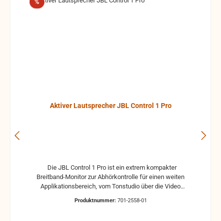
Verlegung der Platten besonders modern, da
Rabatt
%
zwischen allen Platten eine einheitliche Fuge
entsteht. Das eignet sich besonders, wenn man die
Akustikplatten nicht verdecken kann oder möchte
und diese somit direkt sehen kann.
Absorbtionswerte unserer Decorschaumstoffe aus
Basotect im Vergleich 100Hz 125Hz 160Hz 200Hz
315Hz 400Hz 500Hz 800Hz 1000Hz 1600Hz 2500Hz
3cm Stärke 15% 15% 16% 19% 39% 49% 66% 85%
>92% >92% >92% 5cm Stärke 17% 22% 29% 40%
70% 86% 100% 100% 100% 100% 100% 7cm Stärke
21% 26% 41% 65% 100% 100% 100% 100% 100%
Aktiver Lautsprecher JBL Control 1 Pro
100% 100% 10cm Stärke 25% 48% 100% 100% 100%
100% 100% 100% 100% 100% 100%
Die JBL Control 1 Pro ist ein extrem kompakter
Breitband-Monitor zur Abhörkontrolle für einen weiten
Applikationsbereich, vom Tonstudio über die Video
Postproduction bis zum Ü-Wagen und Rundfunkstudio.
Produktnummer:
701-2558-01
Für Beschallungs- und Rufanlagen in Restaurants, Hotels
und im audiovisuellen Bereich ist die JBL Control 1 Pro