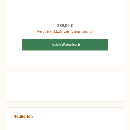
helfen (gegen Aufpreis) auch bei der Berechnung.
Regulärer Preis:
389,00 €
Preise inkl. MwSt. zzgl. Versandkosten
In den Warenkorb
Produktgalerie überspringen
Neuheiten