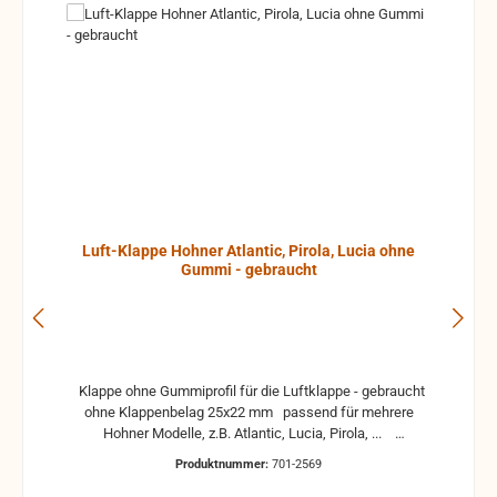
Luft-Klappe Hohner Atlantic, Pirola, Lucia ohne
Gummi - gebraucht
Klappe ohne Gummiprofil für die Luftklappe - gebraucht
ohne Klappenbelag 25x22 mm passend für mehrere
Hohner Modelle, z.B. Atlantic, Lucia, Pirola, ...
gebrauchte Teile können optische Beschädigungen
Produktnummer:
701-2569
haben, leichte Verformungen, Dellen oder Kratzer und sind
kein Reklamationsgrund Alle Teile sind auf Funktion