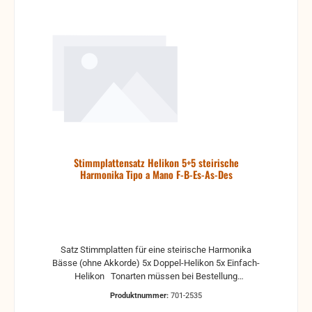
Stimmplattensatz Helikon 5+5 steirische
Harmonika Tipo a Mano F-B-Es-As-Des
Satz Stimmplatten für eine steirische Harmonika
Bässe (ohne Akkorde) 5x Doppel-Helikon 5x Einfach-
Helikon Tonarten müssen bei Bestellung
angegeben werden, so wie auch das Griffsystem
Produktnummer:
701-2535
(am Besten mit Belegungsplan der Knöpfe). Wir