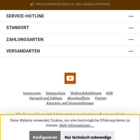
SPEZIALISIERTER SERVICE- UND HANDELSPARTNER
SERVICE-HOTLINE
STANDORT
ZAHLUNGSARTEN
VERSANDARTEN
YouTube
Impressum
Datenschutz
Widerrufsbelehrung
AGB
Versand und Zahlung
Abverkaufliste
Partner
Konzerte und Veranstaltungen
Alle Preise inkl. gesetzl. Mehrwertsteuer zzgl.
Versandkosten
und ggf.
Nachnahmegebühren, wenn nicht anders angegeben.
Diese Website verwendet Cookies, um eine bestmögliche Erfahrung bieten zu
© 2026 BF - Dienstleistungen - Alle Rechte vorbehalten. Theme by
ThemeWare®
können.
Mehr Informationen ...
Konfigurieren
Nur technisch notwendige