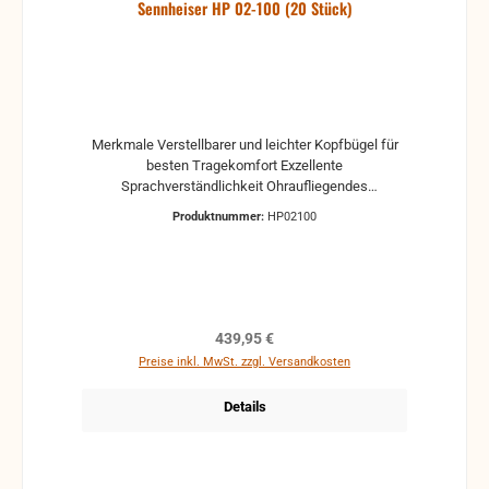
Sennheiser HP 02-100 (20 Stück)
Merkmale Verstellbarer und leichter Kopfbügel für
besten Tragekomfort Exzellente
Sprachverständlichkeit Ohraufliegendes
Wandlerprinzip für hohe Audioqualität Durch seine
Produktnummer:
HP02100
drehbaren Ohrmulscheln effizient und einfach zu
verstauen Leicht auszuwechselnde Ohrpolster
erfüllen Komfort- und Hygieneanforderungen Details:
Anschlussstecker: 3,5mm stereo gerade Kabellänge:
100 cm Gewicht: 70 g Impedanz 32 Ohm Audio-
Übertragungsbereich 20 - 20,000 Hz
Regulärer Preis:
439,95 €
Preise inkl. MwSt. zzgl. Versandkosten
Details