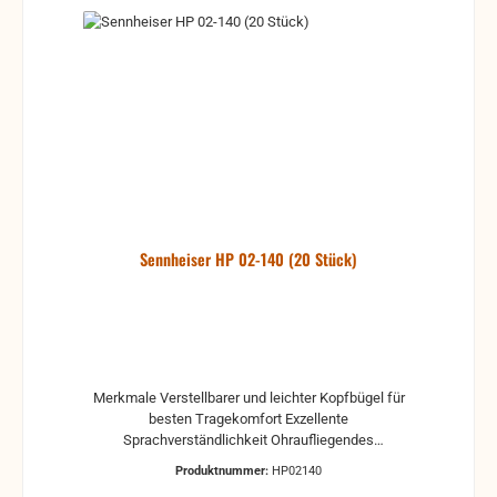
Sennheiser HP 02-140 (20 Stück)
Merkmale Verstellbarer und leichter Kopfbügel für
besten Tragekomfort Exzellente
Sprachverständlichkeit Ohraufliegendes
Wandlerprinzip für hohe Audioqualität Durch seine
Produktnummer:
HP02140
drehbaren Ohrmulscheln effizient und einfach zu