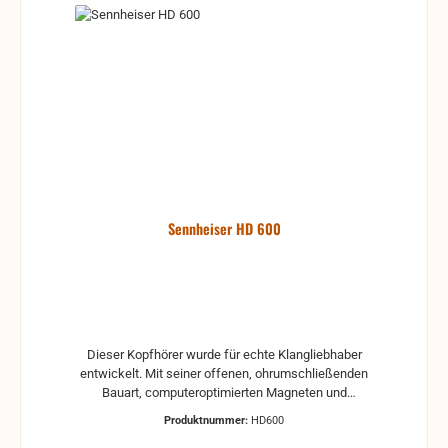
Sennheiser HD 600
Dieser Kopfhörer wurde für echte Klangliebhaber
entwickelt. Mit seiner offenen, ohrumschließenden
Bauart, computeroptimierten Magneten und
Aluminium-Antriebsspulen bietet er kristallklaren
Produktnummer:
HD600
Stereosound. Der HD 600 Avantgarde ist ein offener