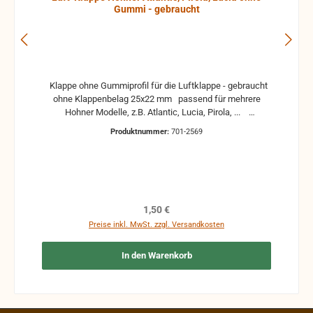
Gummi - gebraucht
Klappe ohne Gummiprofil für die Luftklappe - gebraucht
ohne Klappenbelag 25x22 mm passend für mehrere
Hohner Modelle, z.B. Atlantic, Lucia, Pirola, ...
gebrauchte Teile können optische Beschädigungen
Produktnummer:
701-2569
haben, leichte Verformungen, Dellen oder Kratzer und sind
kein Reklamationsgrund Alle Teile sind auf Funktion
geprüft. Bitte bei Unklarheiten vorher Absprechen um
Rücksendungen zu vermeiden. Rücksendungen gehen auf
Kosten des Käufers. bei defekten Artikel kann die
Funktion nicht mehr gewährleistet werden und die
Regulärer Preis:
1,50 €
Produkte sind vom Umtausch ausgeschlossen.
Preise inkl. MwSt. zzgl. Versandkosten
In den Warenkorb