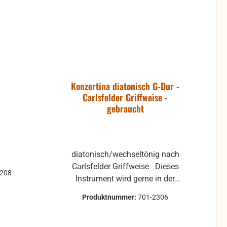
Konzertina diatonisch G-Dur -
Carlsfelder Griffweise -
gebraucht
diatonisch/wechseltönig nach
Carlsfelder Griffweise Dieses
1208
Instrument wird gerne in der
fränkischen Volksmusik
Produktnummer:
701-2306
verwendet. weitere Infos gerne
auf Anfrage