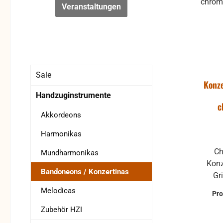
Veranstaltungen
Sale
Konze
Handzuginstrumente
c
Akkordeons
Harmonikas
Ch
Mundharmonikas
Konz
Bandoneons / Konzertinas
Griffw
Mahagoni-Fu
Melodicas
Pr
Led
Zubehör HZI
Ausführungen