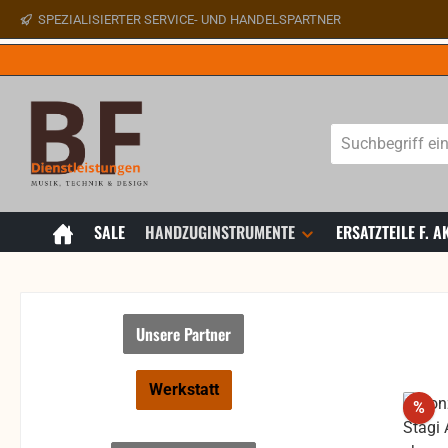
SPEZIALISIERTER SERVICE- UND HANDELSPARTNER
 Hauptinhalt springen
Zur Suche springen
Zur Hauptnavigation springen
SALE
HANDZUGINSTRUMENTE
ERSATZTEILE F.
Unsere Partner
Werkstatt
Rab
%