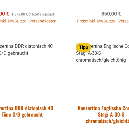
riton-Konzertina Tenor-
Konzertina
aufspreis:
Regulärer Preis:
Regulärer Pr
00 €
350,00 €
1.079,00 €
(16.68% gespart)
 inkl. MwSt. zzgl. Versandkosten
Preise inkl. MwSt. zzgl. Ver
Tipp
zertina DDR diatonisch 40
Konzertina Englische Co
Töne G/D gebraucht
Stagi A-30-S
chromatisch/gleicht