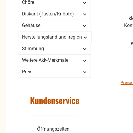
Chöre
Diskant (Tasten/Knöpfe)
kleine 6-eckige, diatonische
Gehäuse
Kon
Herstellungsland und -region
Harm
Tona
Stimmung
Knöpfe) O
Weitere Akk-Merkmale
"nor
Preis
Stimmpla
guter 
Preise
orig
porös) verstimmt Balg saube
Kundenservice
dicht im Karton eine Überholung
kann 
Aufpr
denn
Öffnungszeiten:
Keine