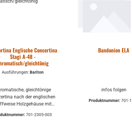
rtina Englische Concertina
Bandonion ELA
Stagi A-48 -
hromatisch/gleichtönig
Ausführungen:
Bariton
romatische, gleichtönige
infos folgen
ertina nach der englischen
Produktnummer:
701-
eise Holzgehäuse mit
rnier Balg mit echtem
oduktnummer:
701-2305-003
er überzogen Mögliche
: Sopran-Konzertina