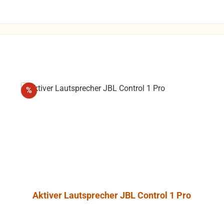
nschaum, der
onanzarmut
cht. Ein
es Angebot an
onalem
ehör erlaubt
ge und die
Rabatt
%
ringung und
des Monitors.
er ist in der
ol 1 Pro-WH
r Halter ist mit
gelgelenk
 welches in der
 des Halters
t. Somit lässt
Aktiver Lautsprecher JBL Control 1 Pro
 Control 1 Pro
 optionale