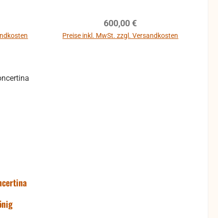
eis:
Regulärer Preis:
600,00 €
sandkosten
Preise inkl. MwSt. zzgl. Versandkosten
ncertina
önig