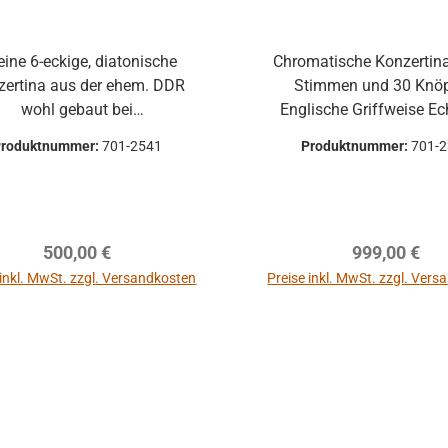
Chromatische Konzertina
zertina aus der ehem. DDR
Stimmen und 30 Knöp
wohl gebaut bei
Englische Griffweise Ec
ona/Weltmeister, in den
überzogener Balg mit 6 
Produktnummer:
701-2541
Produktnummer:
701-
rten G/D mit 40 Tönen (20
Mahagoni-Ge
ktavstimmung mit
malen"-Stimmplatten (keine
speziellen Konzertina-
Regulärer Preis:
Regulärer Pr
500,00 €
999,00 €
tten) Allgemein sehr
Zustand Wachs scheint
 inkl. MwSt. zzgl. Versandkosten
Preise inkl. MwSt. zzgl. Ver
inal zu sein (alt und etwas
In den Warenkorb
r und
dazugebucht werden (gegen
eis), deshalb ohne Garantie,
 gekauft, wie beschrieben
 Gewährleistung, wenn keine