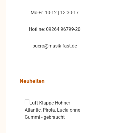
Rep
Mo-Fr. 10-12 | 13:30-17
Ve
Griff
Gebr
Hotline: 09264 96799-20
imm
Kratze
buero@musik-fast.de
in de
ver
rissig) Deshalb übern
ke
Män
Produktgalerie überspringen
Neuheiten
geb
älter 
Sie b
Rabatt
%
einmal
ge
Rückr