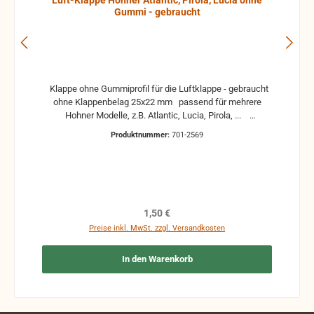
Luft-Klappe Hohner Atlantic, Pirola, Lucia ohne
Gummi - gebraucht
Klappe ohne Gummiprofil für die Luftklappe - gebraucht
ohne Klappenbelag 25x22 mm passend für mehrere
Hohner Modelle, z.B. Atlantic, Lucia, Pirola, ...
gebrauchte Teile können optische Beschädigungen
Produktnummer:
701-2569
haben, leichte Verformungen, Dellen oder Kratzer und sind
kein Reklamationsgrund Alle Teile sind auf Funktion
geprüft. Bitte bei Unklarheiten vorher Absprechen um
Rücksendungen zu vermeiden. Rücksendungen gehen auf
Kosten des Käufers. bei defekten Artikel kann die
Funktion nicht mehr gewährleistet werden und die
Regulärer Preis:
1,50 €
Produkte sind vom Umtausch ausgeschlossen.
Preise inkl. MwSt. zzgl. Versandkosten
In den Warenkorb