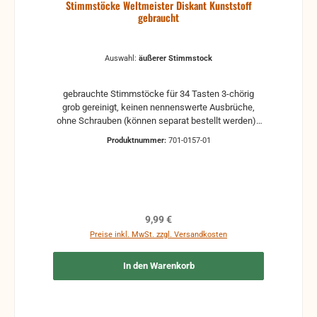
Stimmstöcke Weltmeister Diskant Kunststoff
gebraucht
Auswahl:
äußerer Stimmstock
gebrauchte Stimmstöcke für 34 Tasten 3-chörig
grob gereinigt, keinen nennenswerte Ausbrüche,
ohne Schrauben (können separat bestellt werden)
Auswahl: äußere Stimmstock (2x 17 Kanzellen - 16"
Produktnummer:
701-0157-01
+ 8") (weiße Tasten) mittlere Stimmstock (2x 17
Kanzellen versetzt - 8°" + 16") (weiße & schwarze
Tasten) innere Stimmstock (2x 17 Kanzellen - 8" +
8°") (schwarze Tasten)
Regulärer Preis:
9,99 €
Preise inkl. MwSt. zzgl. Versandkosten
In den Warenkorb