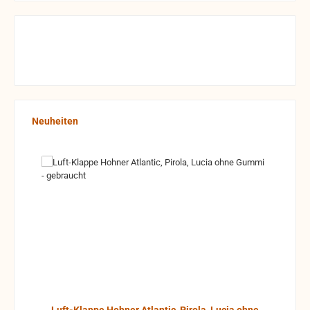
Produktgalerie überspringen
Neuheiten