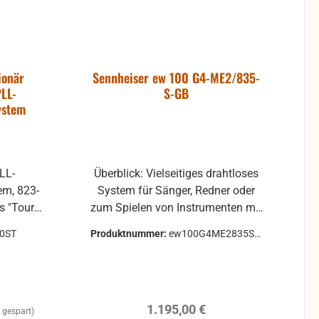
ionär
Sennheiser ew 100 G4-ME2/835-
PLL-
S-GB
ystem
LL-
Überblick: Vielseitiges drahtloses
em, 823-
System für Sänger, Redner oder
zum Spielen von Instrumenten mit
für
bis zu 42 MHz Schaltbandbreite in
80ST
Produktnummer:
ew100G4ME2835SG
in denen
einem stabilen UHF Bereich und
B
ation
schneller, zeitgleicher Aufbau von
. B.
bis zu 12 verbundenen Systemen.
t Fragen
Dynamisches Handmikrofon e
Regulärer Preis:
1.195,00 €
en- oder
835, robuster Taschensender und
 gespart)