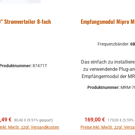
9" Stromverteiler 8-fach
Empfangsmodul Mipro 
Frequenzbänder:
6
Das einfach zu installier
Produktnummer:
87471T
zu verwendende Plug-an
Empfängermodul der MR
wurden hauptsächlich f
Produktnummer:
MRM-7
drahtlose tragbare MIP
Systeme für drahtl
Mikrofonanwendungen ent
Empfangsmodul für Fo
rkaufspreis:
Regulärer Preis:
Verkaufspreis:
Regulärer Preis:
,49 €
169,00 €
Lautsprecher-Systeme v
80,46 €
(9.91% gespart)
179,00 €
(5.59% 
MA-505 MA-705 MA707/708/808
 inkl. MwSt. zzgl. Versandkosten
Preise inkl. MwSt. zzgl. Ver
MA-909 ACT-Technologie, somit