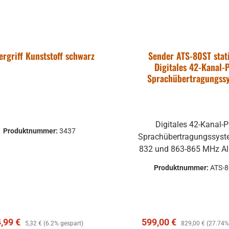
ergriff Kunststoff schwarz
Sender ATS-80ST stat
Digitales 42-Kanal-
Sprachübertragungss
Digitales 42-Kanal-P
Produktnummer:
3437
Sprachübertragungssyst
832 und 863-865 MHz Als "Tour-
Guide-System" auch 
Produktnummer:
ATS-
Anwendungen geeignet, 
eine 2-Wege-Kommunik
erforderlich ist, wie z
Schulungen, Vorträge mi
erkaufspreis:
Regulärer Preis:
Verkaufspreis:
Regulärer Preis:
4,99 €
599,00 €
und Antworten und Grupp
5,32 €
(6.2% gespart)
829,00 €
(27.74%