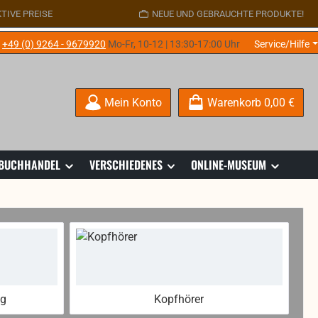
TIVE PREISE
NEUE UND GEBRAUCHTE PRODUKTE!
e
+49 (0) 9264 - 9679920
Mo-Fr, 10-12 | 13:30-17:00 Uhr
Service/Hilfe
Mein Konto
Warenkorb
0,00 €
 BUCHHANDEL
VERSCHIEDENES
ONLINE-MUSEUM
ng
Kopfhörer