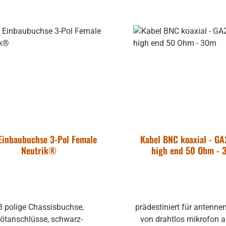
sind die ACT-Sender, w
Handsender ACT-32H od
att
entsprechende Taschen
ACT-32T mit dem Empfa
kompatibel. bis zu 16 Frequenzen
in den jeweiligen Bände
vorprogrammiert. Am Mo
die Lautstärke des Se
geregelt werden, und d
Anzeigen erleichtern das 
Einbaubuchse 3-Pol Female
Kabel BNC koaxial - G
Neutrik®
high end 50 Ohm - 
prädestiniert für antenne
autsprecher
ötanschlüsse, schwarz-
von drahtlos mikrofon 