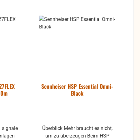
50 bis 18.000 Hz (ME 2-II) Max.
In den Warenkorb
ie der
Schalldruckpegel: 130 dB MMD
er der
835-1: Schalldruckpegel bei 1 kHz:
sender
154 dB SPL Wandlerprinzip:
ngsmodul
Dynamisch Richtcharakteristik:
Niere
rn sind
dul kann
nders
iverse
Arbeiten.
A27FLEX
Sennheiser HSP Essential Omni-
30m
Black
n signale
Überblick Mehr braucht es nicht,
anlagen
um zu überzeugen Beim HSP