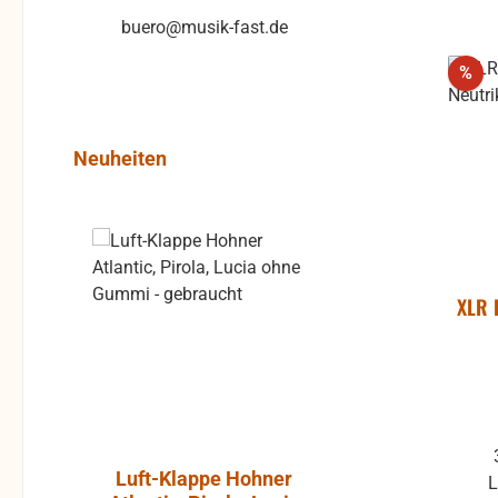
buero@musik-fast.de
Rab
%
Produktgalerie überspringen
Neuheiten
Rabatt
%
XLR 
3 polige Chassisbuchse,
Luft-Klappe Hohner
Aktiver L
L