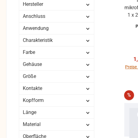
Hersteller
mikro
1 x 2
Anschluss
nied
Anwendung
pF/ft) hochflexibel er
sechs
Charakteristik
g
s
Farbe
V
1
Fle
Gehäuse
Preise
B
Größe
Kap
Kontakte
B
Rab
%
ver
Kopfform
beso
sorgt
Länge
Material
Oberfläche