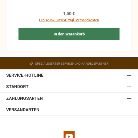
Kosten des Käufers. bei defekten Artikel kann die
Funktion nicht mehr gewährleistet werden und die
Regulärer Preis:
1,50 €
Produkte sind vom Umtausch ausgeschlossen.
Preise inkl. MwSt. zzgl. Versandkosten
In den Warenkorb
SPEZIALISIERTER SERVICE- UND HANDELSPARTNER
SERVICE-HOTLINE
STANDORT
ZAHLUNGSARTEN
VERSANDARTEN