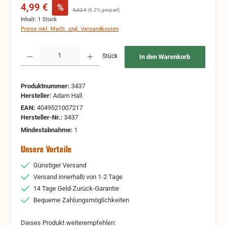
Verkaufspreis:
4,99 €
%
Regulärer Preis:
5,32 €
(6.2% gespart)
Inhalt:
1 Stück
Preise inkl. MwSt. zzgl. Versandkosten
Produkt Anzahl: Gib den gewünschten Wert ein oder benutze die Schaltflächen um 
Stück
In den Warenkorb
Produktnummer:
3437
Hersteller:
Adam Hall
EAN:
4049521007217
Hersteller-Nr.:
3437
Mindestabnahme:
1
Unsere Vorteile
Günstiger Versand
Versand innerhalb von 1-2 Tage
14 Tage Geld-Zurück-Garantie
Bequeme Zahlungsmöglichkeiten
Dieses Produkt weiterempfehlen: