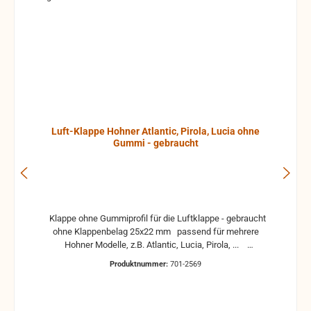
Luft-Klappe Hohner Atlantic, Pirola, Lucia ohne
Gummi - gebraucht
Klappe ohne Gummiprofil für die Luftklappe - gebraucht
ohne Klappenbelag 25x22 mm passend für mehrere
Hohner Modelle, z.B. Atlantic, Lucia, Pirola, ...
gebrauchte Teile können optische Beschädigungen
Produktnummer:
701-2569
haben, leichte Verformungen, Dellen oder Kratzer und sind
kein Reklamationsgrund Alle Teile sind auf Funktion
geprüft. Bitte bei Unklarheiten vorher Absprechen um
Rücksendungen zu vermeiden. Rücksendungen gehen auf