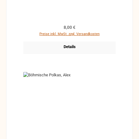
lib., Gitarrenstimme ad lib., C-Stimme (Violine,
Melodica) ad lib. (alle Stimmen liegen bei)
Regulärer Preis:
8,00 €
Preise inkl. MwSt. zzgl. Versandkosten
Details