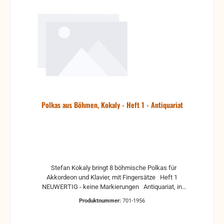
Polkas aus Böhmen, Kokaly - Heft 1 - Antiquariat
Stefan Kokaly bringt 8 böhmische Polkas für
Akkordeon und Klavier, mit Fingersätze Heft 1
NEUWERTIG - keine Markierungen Antiquariat, in
der Regel gebrauchte, aber nutzbare Noten. Es
Produktnummer:
701-1956
können Gebrauchsspuren vorhanden sein, z.B.:
handschriftliche Markierungen, Zeichen und