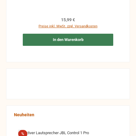
Ergänzungen Stempel Risse Reparaturen mit
Klebeband etc.
Regulärer Preis:
15,99 €
Preise inkl. MwSt. zzgl. Versandkosten
In den Warenkorb
Produktgalerie überspringen
Neuheiten
Rabatt
%