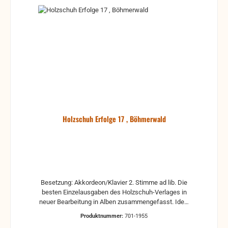
Holzschuh Erfolge 17 , Böhmerwald
Besetzung: Akkordeon/Klavier 2. Stimme ad lib. Die
besten Einzelausgaben des Holzschuh-Verlages in
neuer Bearbeitung in Alben zusammengefasst. Ideal
für das Solospiel sowie für das Gruppenmusizieren.
Produktnummer:
701-1955
Erschienen für Akkordeon/Klavier mit 2. Stimme ad