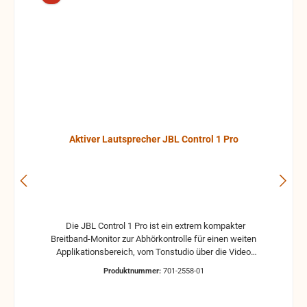
Aktiver Lautsprecher JBL Control 1 Pro
Die JBL Control 1 Pro ist ein extrem kompakter
Breitband-Monitor zur Abhörkontrolle für einen weiten
Applikationsbereich, vom Tonstudio über die Video
Postproduction bis zum Ü-Wagen und Rundfunkstudio.
Produktnummer:
701-2558-01
Für Beschallungs- und Rufanlagen in Restaurants, Hotels
und im audiovisuellen Bereich ist die JBL Control 1 Pro
ebenfalls die ideale Lösung. Der Hoch- und Tieftontreiber