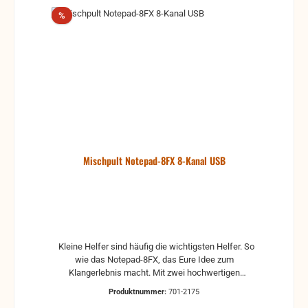
Rabatt
%
Mischpult Notepad-8FX 8-Kanal USB
Kleine Helfer sind häufig die wichtigsten Helfer. So
wie das Notepad-8FX, das Eure Idee zum
Klangerlebnis macht. Mit zwei hochwertigen
Vorverstärkern, vielen Stereo-Anschlüssen und
Produktnummer:
701-2175
regelbarem Kopfhörerausgang. Und dann via USB