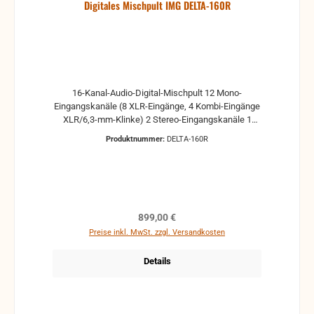
Digitales Mischpult IMG DELTA-160R
16-Kanal-Audio-Digital-Mischpult 12 Mono-
Eingangskanäle (8 XLR-Eingänge, 4 Kombi-Eingänge
XLR/6,3-mm-Klinke) 2 Stereo-Eingangskanäle 1
S/PDIF-Eingang 1 USB-Audiokanal USB-Recording
Produktnummer:
DELTA-160R
(Stereo-Summe) und Playback bei maximal 192
kHz/24 Bit Integrierte DSP (2 x Reverb, 2 x
Modulation, 2 x Delay, 2 x 31-Band-Grafik-EQ) 8 XLR-
Ausgänge 1 AES/EBU-Ausgang 1 S/PDIF-Ausgang
Fernbedienbar über App (iOS) +48-V-
Phantomspeisung, pro Mono-Eingangskanal
Regulärer Preis:
899,00 €
zuschaltbar 1 regelbarer Kopfhörerausgang 17,8-cm-
Preise inkl. MwSt. zzgl. Versandkosten
Farb-LCD-Touchscreen (7") für Anzeige und
Einstellungen 482-mm-Rackeinbau (19"), 4 HE
Details