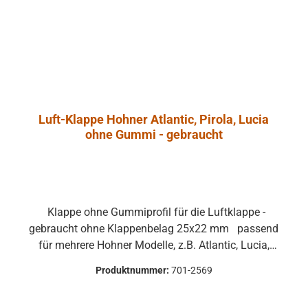
rungen zu
e
ntrol 1 Pro
ht aus
dichtetem
nschaum, der
onanzarmut
Luft-Klappe Hohner Atlantic, Pirola, Lucia
cht. Ein
ohne Gummi - gebraucht
es Angebot an
onalem
ehör erlaubt
ge und die
ringung und
Klappe ohne Gummiprofil für die Luftklappe -
des Monitors.
gebraucht ohne Klappenbelag 25x22 mm passend
er ist in der
für mehrere Hohner Modelle, z.B. Atlantic, Lucia,
ol 1 Pro-WH
Pirola, ... gebrauchte Teile können optische
r Halter ist mit
Produktnummer:
701-2569
Beschädigungen haben, leichte Verformungen,
gelgelenk
Dellen oder Kratzer und sind kein
 welches in der