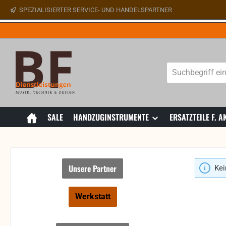
SPEZIALISIERTER SERVICE- UND HANDELSPARTNER
 Hauptinhalt springen
Zur Suche springen
Zur Hauptnavigation springen
SALE
HANDZUGINSTRUMENTE
ERSATZTEILE F.
Unsere Partner
Kei
Werkstatt