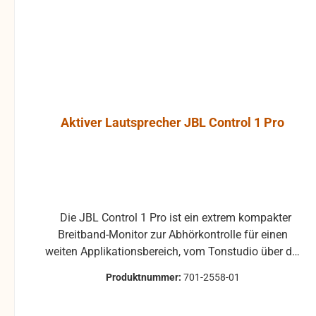
sind vom Umtausch
Bildstö
ausgeschlossen.
verursachen. Das Gehäus
der JBL Co
beste
hochver
Polypropyle
hohe Res
Aktiver Lautsprecher JBL Control 1 Pro
ermögli
umfangreich
opti
Montagezub
Wandmonta
exakte Anb
Die JBL Control 1 Pro ist ein extrem kompakter
Ausrichtung 
Breitband-Monitor zur Abhörkontrolle für einen
Ein Wandhalt
weiten Applikationsbereich, vom Tonstudio über die
JBL Contr
Video Postproduction bis zum Ü-Wagen und
integriert. De
Produktnummer:
701-2558-01
Rundfunkstudio. Für Beschallungs- und
einem Ku
Rufanlagen in Restaurants, Hotels und im
ausgestattet,