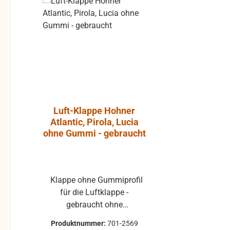
Rabatt
%
Luft-Klappe Hohner
Aktiver L
Atlantic, Pirola, Lucia
JBL Cont
ohne Gummi - gebraucht
Klappe ohne Gummiprofil
Die JBL Control 1 Pro ist
für die Luftklappe -
ein extre
gebraucht ohne
Breitband-
Klappenbelag 25x22 mm
Abhörkontro
Produktnummer:
701-2569
Produktnumme
passend für mehrere Hohner
weiten Applik