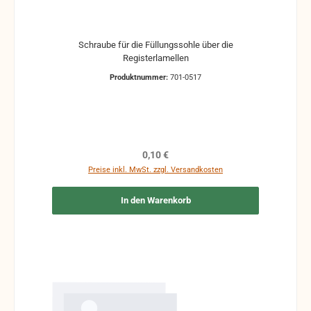
Schraube für die Füllungssohle über die
Registerlamellen
Produktnummer:
701-0517
Regulärer Preis:
0,10 €
Preise inkl. MwSt. zzgl. Versandkosten
In den Warenkorb