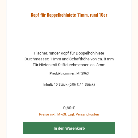
Kopf für Doppelhohlniete 11mm, rund 10er
Flacher, runder Kopf für Doppelhohlniete
Durchmesser: 11mm und Schafthöhe von ca. 8 mm
Für Nieten mit Stiftdurchmesser: ca. 3mm
Produktnummer:
MF2963
Inhalt:
10 Stück
(0,06 € / 1 Stück)
Regulärer Preis:
0,60 €
Preise inkl. MwSt. zzgl. Versandkosten
In den Warenkorb