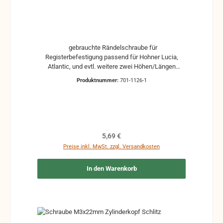
gebrauchte Rändelschraube für
Registerbefestigung passend für Hohner Lucia,
Atlantic, und evtl. weitere zwei Höhen/Längen
auswählbar: 9,4 mm (Gewindelänge: ca. 5 mm) 10,4
Produktnummer:
701-1126-1
mm (Gewindelänge: ca. 4 mm) gebrauchte Teile
können optische Beschädigungen haben, leichte
Verformungen, Dellen oder Kratzer Alle Teile sind auf
Funktion geprüft. Bitte bei Unklarheiten vorher
Absprechen um Rücksendungen zu vermeiden.
Rücksendungen gehen auf Kosten des Käufers.
Regulärer Preis:
5,69 €
Preise inkl. MwSt. zzgl. Versandkosten
In den Warenkorb