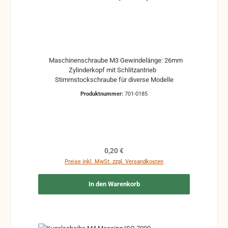
Maschinenschraube M3 Gewindelänge: 26mm
Zylinderkopf mit Schlitzantrieb
Stimmstockschraube für diverse Modelle
Produktnummer:
701-0185
Regulärer Preis:
0,20 €
Preise inkl. MwSt. zzgl. Versandkosten
In den Warenkorb