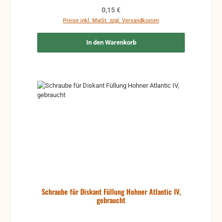
Regulärer Preis:
0,15 €
Preise inkl. MwSt. zzgl. Versandkosten
In den Warenkorb
Schraube für Diskant Füllung Hohner Atlantic IV,
gebraucht