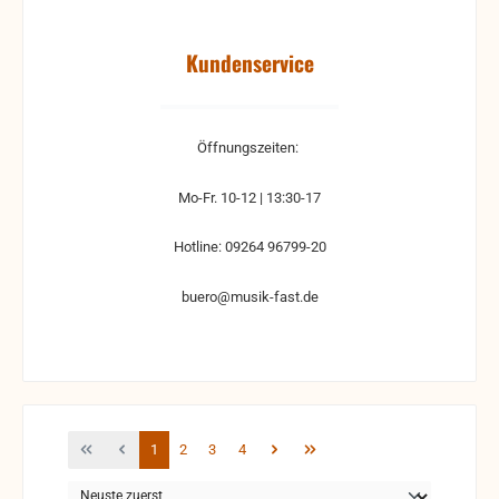
Kundenservice
Öffnungszeiten:
Mo-Fr. 10-12 | 13:30-17
Hotline: 09264 96799-20
buero@musik-fast.de
Seite
Seite
Seite
Seite
1
2
3
4