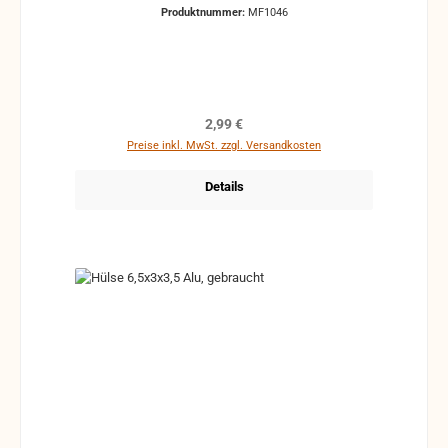
Gesamtlänge 9,6 mm Durchmesser Kopf 6 mm
Produktnummer:
MF1046
Regulärer Preis:
2,99 €
Preise inkl. MwSt. zzgl. Versandkosten
Details