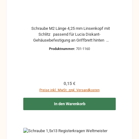
Schraube M2 Länge 4,25 mm Linsenkopf mit
Schlitz passend für Lucia Diskant-
Gehäusebefestigung an Griffbrett hinten
gebrauchte Teile können optische Beschädigungen
Produktnummer:
701-1160
haben, leichte Verformungen, Dellen oder Kratzer
Alle Teile sind auf Funktion geprüft. Bitte bei
Unklarheiten vorher Absprechen um Rücksendungen
zu vermeiden. Rücksendungen gehen auf Kosten
des Käufers.
Regulärer Preis:
0,15 €
Preise inkl. MwSt. zzgl. Versandkosten
In den Warenkorb