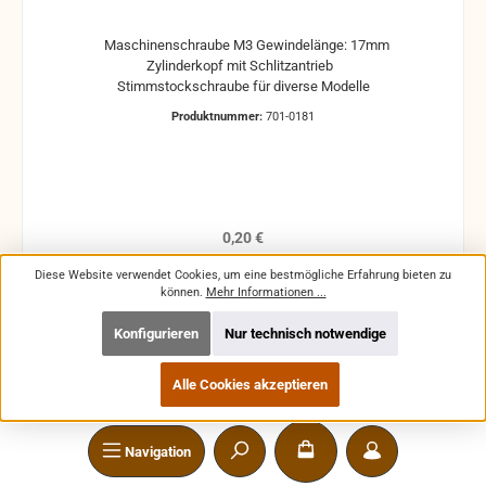
Maschinenschraube M3 Gewindelänge: 17mm
Zylinderkopf mit Schlitzantrieb
Stimmstockschraube für diverse Modelle
Produktnummer:
701-0181
Regulärer Preis:
0,20 €
Preise inkl. MwSt. zzgl. Versandkosten
Diese Website verwendet Cookies, um eine bestmögliche Erfahrung bieten zu
können.
Mehr Informationen ...
In den Warenkorb
Konfigurieren
Nur technisch notwendige
Alle Cookies akzeptieren
Navigation