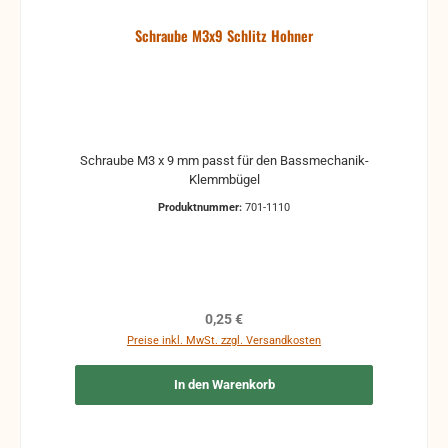
Schraube M3x9 Schlitz Hohner
Schraube M3 x 9 mm passt für den Bassmechanik-
Klemmbügel
Produktnummer:
701-1110
Regulärer Preis:
0,25 €
Preise inkl. MwSt. zzgl. Versandkosten
In den Warenkorb