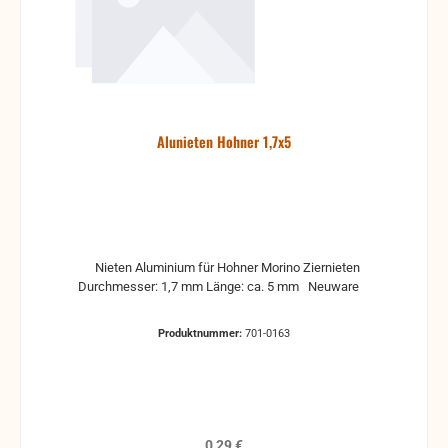
Alunieten Hohner 1,7x5
Nieten Aluminium für Hohner Morino Ziernieten
Durchmesser: 1,7 mm Länge: ca. 5 mm Neuware
Produktnummer:
701-0163
Regulärer Preis:
0,29 €