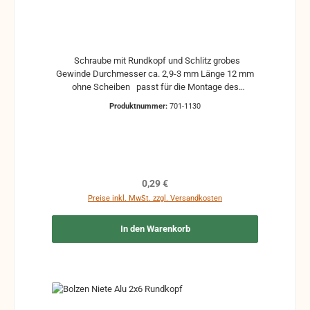
Schraube mit Rundkopf und Schlitz grobes
Gewinde Durchmesser ca. 2,9-3 mm Länge 12 mm
ohne Scheiben passt für die Montage des
Griffbrettes mit dem Diskantkörper Hohner Lucia
Produktnummer:
701-1130
gebrauchte Teile können optische Beschädigungen
haben, leichte Verformungen, Dellen oder Kratzer
Alle Teile sind auf Funktion geprüft. Bitte bei
Unklarheiten vorher Absprechen um Rücksendungen
zu vermeiden. Rücksendungen gehen auf Kosten
des Käufers.
Regulärer Preis:
0,29 €
Preise inkl. MwSt. zzgl. Versandkosten
In den Warenkorb