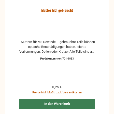
Mutter M3, gebraucht
Muttern für M3 Gewinde gebrauchte Teile können
optische Beschädigungen haben, leichte
Verformungen, Dellen oder Kratzer Alle Teile sind auf
Funktion geprüft. Bitte bei Unklarheiten vorher
Produktnummer:
701-1083
Absprechen um Rücksendungen zu vermeiden.
Rücksendungen gehen auf Kosten des Käufers.
Regulärer Preis:
0,25 €
Preise inkl. MwSt. zzgl. Versandkosten
In den Warenkorb