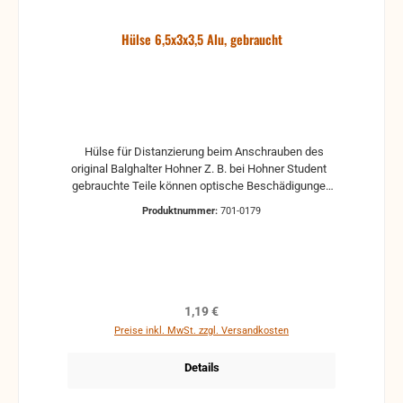
Hülse 6,5x3x3,5 Alu, gebraucht
Hülse für Distanzierung beim Anschrauben des
original Balghalter Hohner Z. B. bei Hohner Student
gebrauchte Teile können optische Beschädigungen
haben, leichte Verformungen, Dellen oder Kratzer
Produktnummer:
701-0179
Alle Teile sind auf Funktion geprüft. Bitte bei
Unklarheiten vorher Absprechen um Rücksendungen
zu vermeiden. Rücksendungen gehen auf Kosten
des Käufers.
Regulärer Preis:
1,19 €
Preise inkl. MwSt. zzgl. Versandkosten
Details