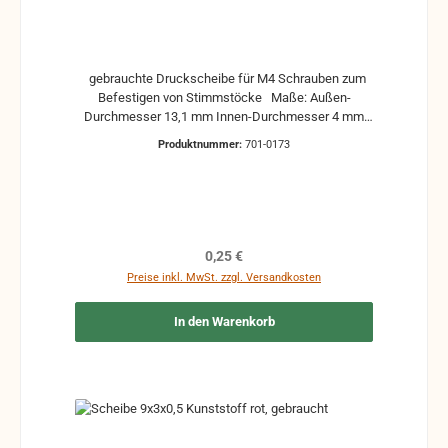
gebrauchte Druckscheibe für M4 Schrauben zum
Befestigen von Stimmstöcke Maße: Außen-
Durchmesser 13,1 mm Innen-Durchmesser 4 mm
Stärke 2,36 mm Material Stahl
Produktnummer:
701-0173
Regulärer Preis:
0,25 €
Preise inkl. MwSt. zzgl. Versandkosten
In den Warenkorb