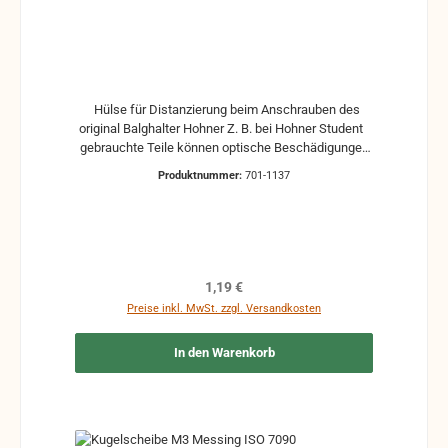
Hülse für Distanzierung beim Anschrauben des
original Balghalter Hohner Z. B. bei Hohner Student
gebrauchte Teile können optische Beschädigungen
haben, leichte Verformungen, Dellen oder Kratzer
Produktnummer:
701-1137
Alle Teile sind auf Funktion geprüft. Bitte bei
Unklarheiten vorher Absprechen um Rücksendungen
zu vermeiden. Rücksendungen gehen auf Kosten
des Käufers.
Regulärer Preis:
1,19 €
Preise inkl. MwSt. zzgl. Versandkosten
In den Warenkorb