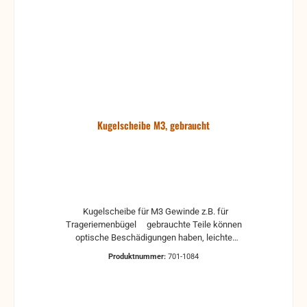
Kugelscheibe M3, gebraucht
Kugelscheibe für M3 Gewinde z.B. für
Trageriemenbügel gebrauchte Teile können
optische Beschädigungen haben, leichte
Verformungen, Dellen oder Kratzer Alle Teile sind auf
Produktnummer:
701-1084
Funktion geprüft. Bitte bei Unklarheiten vorher
Absprechen um Rücksendungen zu vermeiden.
Rücksendungen gehen auf Kosten des Käufers.