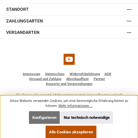
STANDORT
ZAHLUNGSARTEN
VERSANDARTEN
YouTube
Impressum
Datenschutz
Widerrufsbelehrung
AGB
Versand und Zahlung
Abverkaufliste
Partner
Konzerte und Veranstaltungen
Alle Preise inkl. gesetzl. Mehrwertsteuer zzgl.
Versandkosten
und ggf.
Nachnahmegebühren, wenn nicht anders angegeben.
Diese Website verwendet Cookies, um eine bestmögliche Erfahrung bieten zu
© 2026 BF - Dienstleistungen - Alle Rechte vorbehalten. Theme by
ThemeWare®
können.
Mehr Informationen ...
Konfigurieren
Nur technisch notwendige
Alle Cookies akzeptieren