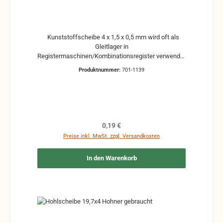
Kunststoffscheibe 4 x 1,5 x 0,5 mm wird oft als
Gleitlager in
Registermaschinen/Kombinationsregister verwendet
Hohner und Weltmeister gebrauchte Teile können
Produktnummer:
701-1139
optische Beschädigungen haben, leichte
Verformungen, Dellen oder Kratzer Alle Teile sind auf
Funktion geprüft. Bitte bei Unklarheiten vorher
Absprechen um Rücksendungen zu vermeiden.
Rücksendungen gehen auf Kosten des Käufers.
Regulärer Preis:
0,19 €
Preise inkl. MwSt. zzgl. Versandkosten
In den Warenkorb