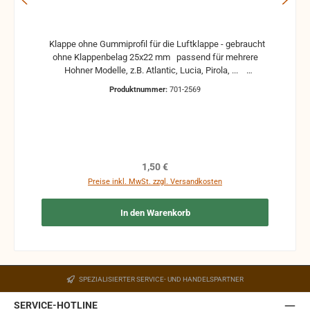
Klappe ohne Gummiprofil für die Luftklappe - gebraucht
ohne Klappenbelag 25x22 mm passend für mehrere
Hohner Modelle, z.B. Atlantic, Lucia, Pirola, ...
gebrauchte Teile können optische Beschädigungen
Produktnummer:
701-2569
haben, leichte Verformungen, Dellen oder Kratzer und sind
kein Reklamationsgrund Alle Teile sind auf Funktion
geprüft. Bitte bei Unklarheiten vorher Absprechen um
Rücksendungen zu vermeiden. Rücksendungen gehen auf
Kosten des Käufers. bei defekten Artikel kann die
Funktion nicht mehr gewährleistet werden und die
Regulärer Preis:
1,50 €
Produkte sind vom Umtausch ausgeschlossen.
Preise inkl. MwSt. zzgl. Versandkosten
In den Warenkorb
SPEZIALISIERTER SERVICE- UND HANDELSPARTNER
SERVICE-HOTLINE