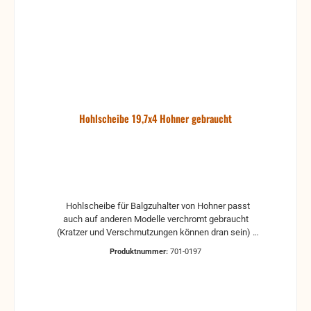
Hohlscheibe 19,7x4 Hohner gebraucht
Hohlscheibe für Balgzuhalter von Hohner passt
auch auf anderen Modelle verchromt gebraucht
(Kratzer und Verschmutzungen können dran sein)
Außendurchmesser: 19,75 mm Innendurchmesser:
Produktnummer:
701-0197
4,1 mm gebrauchte Teile können optische
Beschädigungen haben, leichte Verformungen,
Dellen oder Kratzer und sind kein Reklamationsgrund
Alle Teile sind auf Funktion geprüft. Bitte bei