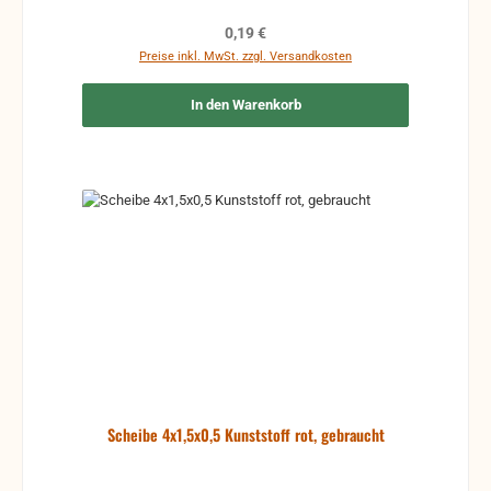
Rücksendungen gehen auf Kosten des Käufers.
Regulärer Preis:
0,19 €
Preise inkl. MwSt. zzgl. Versandkosten
In den Warenkorb
Scheibe 4x1,5x0,5 Kunststoff rot, gebraucht