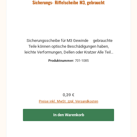
Sicherungs- Riffelscheibe M3, gebraucht
Sicherungsscheibe für M3 Gewinde gebrauchte
Teile können optische Beschädigungen haben,
leichte Verformungen, Dellen oder Kratzer Alle Teile
sind auf Funktion geprüft. Bitte bei Unklarheiten
Produktnummer:
701-1085
vorher Absprechen um Rücksendungen zu
vermeiden. Rücksendungen gehen auf Kosten des
Käufers.
Regulärer Preis:
0,39 €
Preise inkl. MwSt. zzgl. Versandkosten
In den Warenkorb