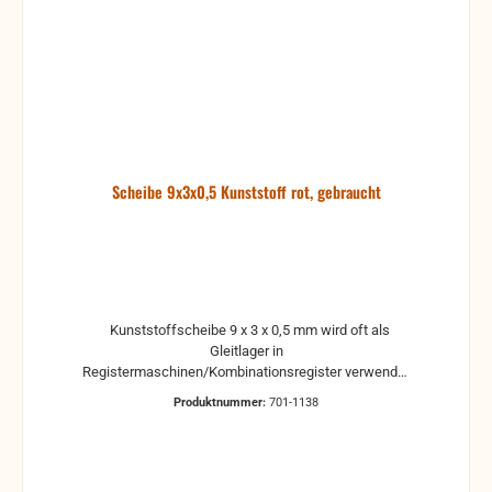
Scheibe 9x3x0,5 Kunststoff rot, gebraucht
Kunststoffscheibe 9 x 3 x 0,5 mm wird oft als
Gleitlager in
Registermaschinen/Kombinationsregister verwendet
Hohner und Weltmeister gebrauchte Teile können
Produktnummer:
701-1138
optische Beschädigungen haben, leichte
Verformungen, Dellen oder Kratzer Alle Teile sind auf
Funktion geprüft. Bitte bei Unklarheiten vorher
Absprechen um Rücksendungen zu vermeiden.