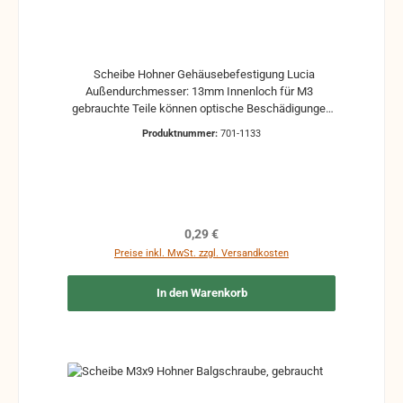
Scheibe Hohner Gehäusebefestigung Lucia
Außendurchmesser: 13mm Innenloch für M3
gebrauchte Teile können optische Beschädigungen
haben, leichte Verformungen, Dellen oder Kratzer
Produktnummer:
701-1133
Alle Teile sind auf Funktion geprüft. Bitte bei
Unklarheiten vorher Absprechen um Rücksendungen
zu vermeiden. Rücksendungen gehen auf Kosten
des Käufers.
Regulärer Preis:
0,29 €
Preise inkl. MwSt. zzgl. Versandkosten
In den Warenkorb