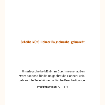
Scheibe M3x9 Hohner Balgschraube, gebraucht
Unterlegscheibe M3x9mm Durchmesser außen
9mm passend für die Balgschraube Hohner Lucia
gebrauchte Teile können optische Beschädigungen
haben, leichte Verformungen, Dellen oder Kratzer
Produktnummer:
701-1119
Alle Teile sind auf Funktion geprüft. Bitte bei
Unklarheiten vorher Absprechen um Rücksendungen
zu vermeiden. Rücksendungen gehen auf Kosten
des Käufers.