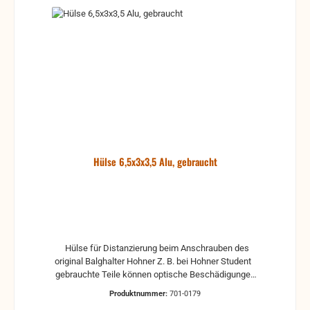
Hülse 6,5x3x3,5 Alu, gebraucht
Hülse für Distanzierung beim Anschrauben des
original Balghalter Hohner Z. B. bei Hohner Student
gebrauchte Teile können optische Beschädigungen
haben, leichte Verformungen, Dellen oder Kratzer
Produktnummer:
701-0179
Alle Teile sind auf Funktion geprüft. Bitte bei