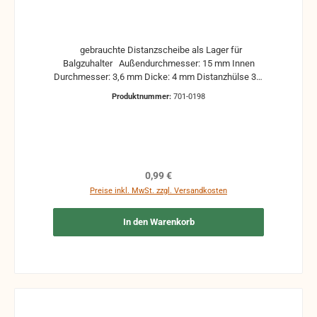
gebrauchte Distanzscheibe als Lager für
Balgzuhalter Außendurchmesser: 15 mm Innen
Durchmesser: 3,6 mm Dicke: 4 mm Distanzhülse 3,1
mm gebrauchte Teile können optische
Produktnummer:
701-0198
Beschädigungen haben, leichte Verformungen,
Dellen oder Kratzer und sind kein Reklamationsgrund
Alle Teile sind auf Funktion geprüft. Bitte bei
Unklarheiten vorher Absprechen um Rücksendungen
zu vermeiden. Rücksendungen gehen auf Kosten
des Käufers. bei defekten Artikel kann die Funktion
Regulärer Preis:
0,99 €
nicht mehr gewährleistet werden und die Produkte
Preise inkl. MwSt. zzgl. Versandkosten
sind vom Umtausch ausgeschlossen.
In den Warenkorb