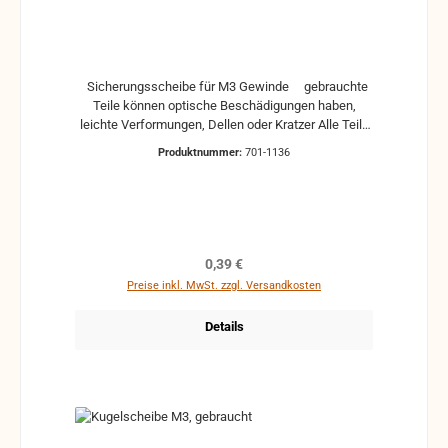
Sicherungsscheibe für M3 Gewinde gebrauchte
Teile können optische Beschädigungen haben,
leichte Verformungen, Dellen oder Kratzer Alle Teile
sind auf Funktion geprüft. Bitte bei Unklarheiten
Produktnummer:
701-1136
vorher Absprechen um Rücksendungen zu
vermeiden. Rücksendungen gehen auf Kosten des
Käufers.
Regulärer Preis:
0,39 €
Preise inkl. MwSt. zzgl. Versandkosten
Details