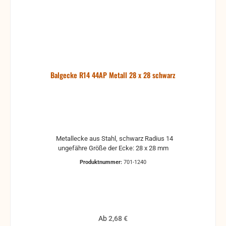
Balgecke R14 44AP Metall 28 x 28 schwarz
Metallecke aus Stahl, schwarz Radius 14
ungefähre Größe der Ecke: 28 x 28 mm
Produktnummer:
701-1240
Regulärer Preis:
Ab
2,68 €