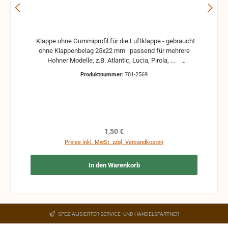
Klappe ohne Gummiprofil für die Luftklappe - gebraucht
ohne Klappenbelag 25x22 mm passend für mehrere
Hohner Modelle, z.B. Atlantic, Lucia, Pirola, ...
gebrauchte Teile können optische Beschädigungen
Produktnummer:
701-2569
haben, leichte Verformungen, Dellen oder Kratzer und sind
kein Reklamationsgrund Alle Teile sind auf Funktion
geprüft. Bitte bei Unklarheiten vorher Absprechen um
Rücksendungen zu vermeiden. Rücksendungen gehen auf
Kosten des Käufers. bei defekten Artikel kann die
Funktion nicht mehr gewährleistet werden und die
Regulärer Preis:
1,50 €
Produkte sind vom Umtausch ausgeschlossen.
Preise inkl. MwSt. zzgl. Versandkosten
In den Warenkorb
SPEZIALISIERTER SERVICE- UND HANDELSPARTNER