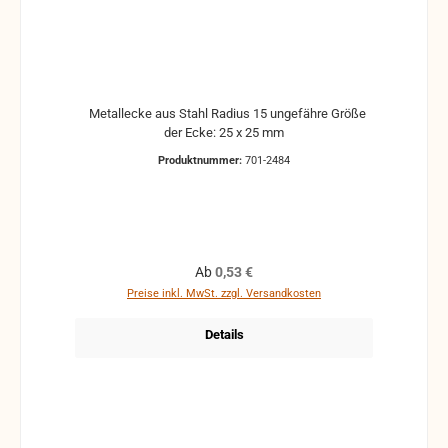
Metallecke aus Stahl Radius 15 ungefähre Größe
der Ecke: 25 x 25 mm
Produktnummer:
701-2484
Regulärer Preis:
Ab
0,53 €
Preise inkl. MwSt. zzgl. Versandkosten
Details