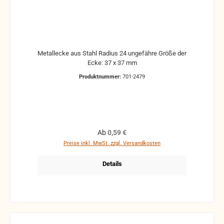
Metallecke aus Stahl Radius 24 ungefähre Größe der
Ecke: 37 x 37 mm
Produktnummer:
701-2479
Regulärer Preis:
Ab
0,59 €
Preise inkl. MwSt. zzgl. Versandkosten
Details