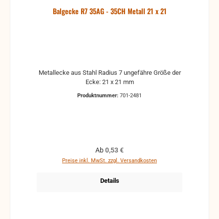
Balgecke R7 35AG - 35CH Metall 21 x 21
Metallecke aus Stahl Radius 7 ungefähre Größe der
Ecke: 21 x 21 mm
Produktnummer:
701-2481
Regulärer Preis:
Ab
0,53 €
Preise inkl. MwSt. zzgl. Versandkosten
Details