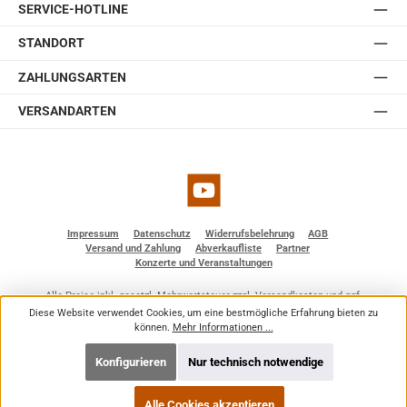
SERVICE-HOTLINE
STANDORT
ZAHLUNGSARTEN
VERSANDARTEN
YouTube
Impressum
Datenschutz
Widerrufsbelehrung
AGB
Versand und Zahlung
Abverkaufliste
Partner
Konzerte und Veranstaltungen
Alle Preise inkl. gesetzl. Mehrwertsteuer zzgl.
Versandkosten
und ggf.
Nachnahmegebühren, wenn nicht anders angegeben.
Diese Website verwendet Cookies, um eine bestmögliche Erfahrung bieten zu
© 2026 BF - Dienstleistungen - Alle Rechte vorbehalten. Theme by
ThemeWare®
können.
Mehr Informationen ...
Konfigurieren
Nur technisch notwendige
Alle Cookies akzeptieren