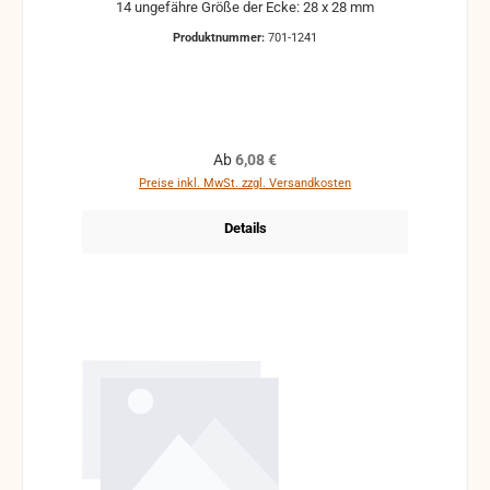
14 ungefähre Größe der Ecke: 28 x 28 mm
Produktnummer:
701-1241
Regulärer Preis:
Ab
6,08 €
Preise inkl. MwSt. zzgl. Versandkosten
Details