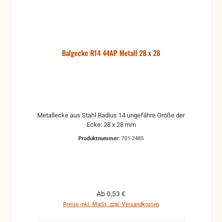
Balgecke R14 44AP Metall 28 x 28
Metallecke aus Stahl Radius 14 ungefähre Größe der
Ecke: 28 x 28 mm
Produktnummer:
701-2485
Regulärer Preis:
Ab
0,53 €
Preise inkl. MwSt. zzgl. Versandkosten