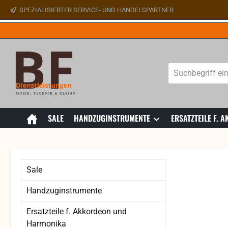
SPEZIALISIERTER SERVICE- UND HANDELSPARTNER
 Hauptinhalt springen
Zur Suche springen
Zur Hauptnavigation springen
SALE
HANDZUGINSTRUMENTE
ERSATZTEILE F.
Sale
Handzuginstrumente
Ersatzteile f. Akkordeon und
Harmonika