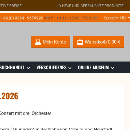
TIVE PREISE
NEUE UND GEBRAUCHTE PRODUKTE!
e
+49 (0) 9264 - 9679920
Mo-Fr, 10-12 | 13:30-17:00 Uhr
Service/Hilfe
Mein Konto
Warenkorb
0,00 €
 BUCHHANDEL
VERSCHIEDENES
ONLINE-MUSEUM
5.2026
onzert mit drei Orchester
berg (Thüringen) in der Nähe von Coburg und Neustadt