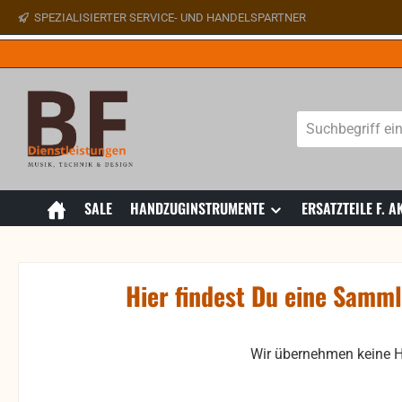
SPEZIALISIERTER SERVICE- UND HANDELSPARTNER
 Hauptinhalt springen
Zur Suche springen
Zur Hauptnavigation springen
SALE
HANDZUGINSTRUMENTE
ERSATZTEILE F.
Hier findest Du eine Samml
Wir übernehmen keine Haf