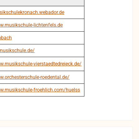
usikschulekronach.webador.de
w.musikschule-lichtenfels.de
mbach
-musikschule.de/
w.musikschule-vierstaedtedreieck.de/
w.orchesterschule-roedental.de/
ww.musikschule-froehlich.com/huelss