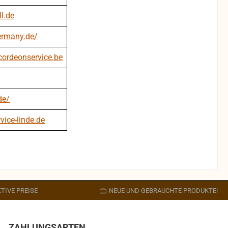
l.de
ermany.de/
cordeonservice.be
de/
vice-linde.de
TIVE PREISE
NEUE UND GEBRAUCHTE PRODUKTE!
ZAHLUNGSARTEN