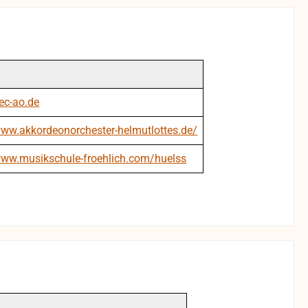
nec-ao.de
www.akkordeonorchester-helmutlottes.de/
www.musikschule-froehlich.com/huelss