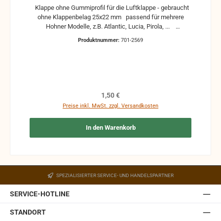
Klappe ohne Gummiprofil für die Luftklappe - gebraucht
ohne Klappenbelag 25x22 mm passend für mehrere
Hohner Modelle, z.B. Atlantic, Lucia, Pirola, ...
gebrauchte Teile können optische Beschädigungen
Produktnummer:
701-2569
haben, leichte Verformungen, Dellen oder Kratzer und sind
kein Reklamationsgrund Alle Teile sind auf Funktion
geprüft. Bitte bei Unklarheiten vorher Absprechen um
Rücksendungen zu vermeiden. Rücksendungen gehen auf
Kosten des Käufers. bei defekten Artikel kann die
Funktion nicht mehr gewährleistet werden und die
Regulärer Preis:
1,50 €
Produkte sind vom Umtausch ausgeschlossen.
Preise inkl. MwSt. zzgl. Versandkosten
In den Warenkorb
SPEZIALISIERTER SERVICE- UND HANDELSPARTNER
SERVICE-HOTLINE
STANDORT