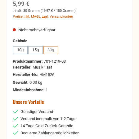
Regulärer Preis:
5,99 €
Inhalt:
30 Gramm
(19,97 € / 100 Gramm)
Preise inkl. MwSt. zzgl. Versandkosten
Nicht mehr verfügbar
auswählen
Gebinde
10g
15g
30g
(Diese Option ist zurzeit nicht verfügbar.)
Produktnummer:
701-1219-03
Hersteller:
Musik Fast
Hersteller-Nr.:
HM1526
Gewicht:
0,03 kg
Mindestabnahme:
1
Unsere Vorteile
Günstiger Versand
Versand innerhalb von 1-2 Tage
14 Tage Geld-Zurück-Garantie
Bequeme Zahlungsmöglichkeiten