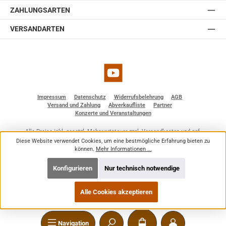
ZAHLUNGSARTEN
VERSANDARTEN
YouTube
Impressum
Datenschutz
Widerrufsbelehrung
AGB
Versand und Zahlung
Abverkaufliste
Partner
Konzerte und Veranstaltungen
Alle Preise inkl. gesetzl. Mehrwertsteuer zzgl.
Versandkosten
und ggf.
Nachnahmegebühren, wenn nicht anders angegeben.
Diese Website verwendet Cookies, um eine bestmögliche Erfahrung bieten zu
© 2026 BF - Dienstleistungen - Alle Rechte vorbehalten. Theme by
ThemeWare®
können.
Mehr Informationen ...
Konfigurieren
Nur technisch notwendige
Alle Cookies akzeptieren
Navigation