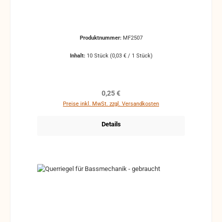
Produktnummer:
MF2507
Inhalt:
10 Stück
(0,03 € / 1 Stück)
Regulärer Preis:
0,25 €
Preise inkl. MwSt. zzgl. Versandkosten
Details