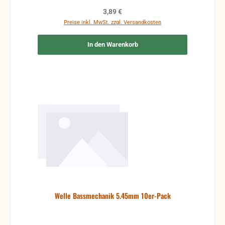
Regulärer Preis:
3,89 €
Preise inkl. MwSt. zzgl. Versandkosten
In den Warenkorb
Welle Bassmechanik 5.45mm 10er-Pack