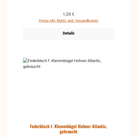
Regulärer Preis:
1,20 €
Preise inkl. MwSt. zzgl. Versandkosten
Details
Federblech f. Klemmbügel Hohner Atlantic,
gebraucht