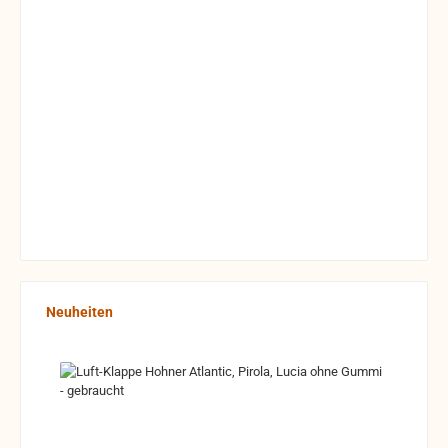
Produktgalerie überspringen
Neuheiten