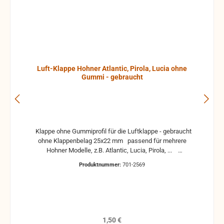
Luft-Klappe Hohner Atlantic, Pirola, Lucia ohne
Gummi - gebraucht
Klappe ohne Gummiprofil für die Luftklappe - gebraucht
ohne Klappenbelag 25x22 mm passend für mehrere
Hohner Modelle, z.B. Atlantic, Lucia, Pirola, ...
gebrauchte Teile können optische Beschädigungen
Produktnummer:
701-2569
haben, leichte Verformungen, Dellen oder Kratzer und sind
kein Reklamationsgrund Alle Teile sind auf Funktion
geprüft. Bitte bei Unklarheiten vorher Absprechen um
Rücksendungen zu vermeiden. Rücksendungen gehen auf
Kosten des Käufers. bei defekten Artikel kann die
Funktion nicht mehr gewährleistet werden und die
Regulärer Preis:
1,50 €