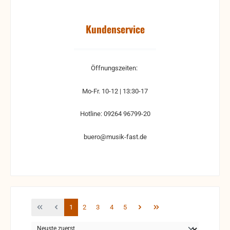
Kundenservice
Öffnungszeiten:
Mo-Fr. 10-12 | 13:30-17
Hotline: 09264 96799-20
buero@musik-fast.de
Seite
Seite
Seite
Seite
Seite
1
2
3
4
5