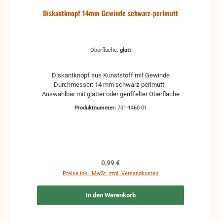
Diskantknopf 14mm Gewinde schwarz-perlmutt
Oberfläche:
glatt
Diskantknopf aus Kunststoff mit Gewinde
Durchmesser: 14 mm schwarz-perlmutt
Auswählbar mit glatter oder geriffelter Oberfläche
Produktnummer:
701-1460-01
Regulärer Preis:
0,99 €
Preise inkl. MwSt. zzgl. Versandkosten
In den Warenkorb