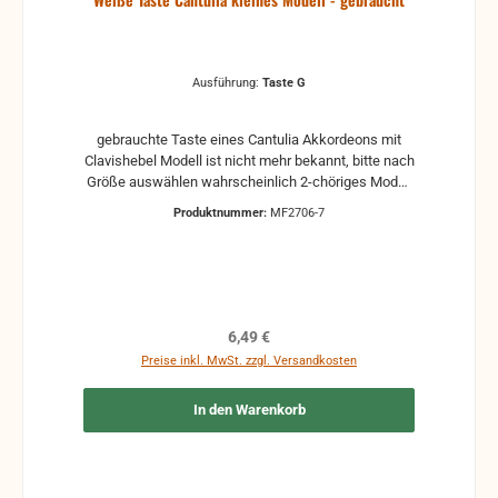
Ausführung:
Taste G
gebrauchte Taste eines Cantulia Akkordeons mit
Clavishebel Modell ist nicht mehr bekannt, bitte nach
Größe auswählen wahrscheinlich 2-chöriges Modell
Gebrauchsspuren sind vorhanden, wie
Produktnummer:
MF2706-7
Vergilbungen, Haarrisse und Kratzer ohne Federn
und Klappen
Regulärer Preis:
6,49 €
Preise inkl. MwSt. zzgl. Versandkosten
In den Warenkorb