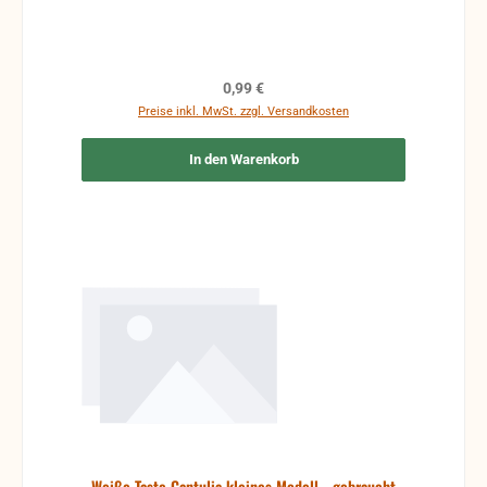
Regulärer Preis:
0,99 €
Preise inkl. MwSt. zzgl. Versandkosten
In den Warenkorb
Weiße Taste Cantulia kleines Modell - gebraucht