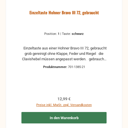
Einzeltaste Hohner Bravo III 72, gebraucht
Position:
1
|
Taste:
schwarz
Einzeltaste aus einer Hohner Bravo III 72, gebraucht
grob gereinigt ohne Klappe, Feder und Riegel die
Clavishebel müssen angepasst werden. gebraucht,
Kratzer und Gebrauchsspuren können vorhanden
Produktnummer:
701-1385-21
sein
Regulärer Preis:
12,99 €
Preise inkl. MwSt. zzgl. Versandkosten
In den Warenkorb