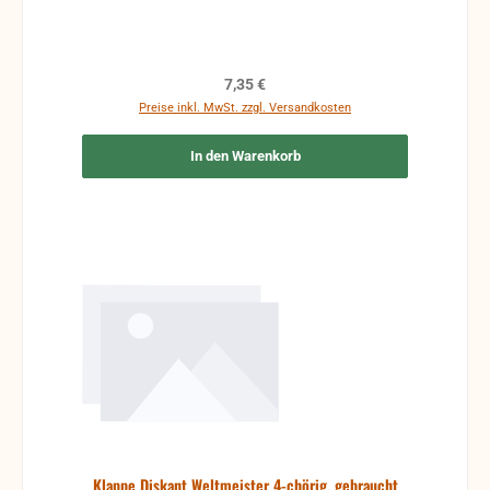
Regulärer Preis:
7,35 €
Preise inkl. MwSt. zzgl. Versandkosten
In den Warenkorb
Klappe Diskant Weltmeister 4-chörig, gebraucht