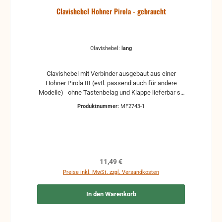
Clavishebel Hohner Pirola - gebraucht
Clavishebel:
lang
Clavishebel mit Verbinder ausgebaut aus einer
Hohner Pirola III (evtl. passend auch für andere
Modelle) ohne Tastenbelag und Klappe lieferbar so
lange Vorrat reicht in zwei unterschiedliche
Produktnummer:
MF2743-1
Versionen, mit langen oder kurzen Hebel
Regulärer Preis:
11,49 €
Preise inkl. MwSt. zzgl. Versandkosten
In den Warenkorb