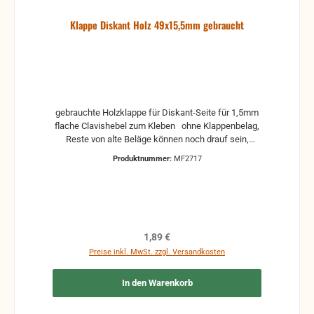
Klappe Diskant Holz 49x15,5mm gebraucht
gebrauchte Holzklappe für Diskant-Seite für 1,5mm
flache Clavishebel zum Kleben ohne Klappenbelag,
Reste von alte Beläge können noch drauf sein,
deshalb sollte die Klappe erst gereinigt werden. Das
Produktnummer:
MF2717
ist aber recht einfach. Man nimmt einfach eine plane
und glatte Oberfläche, auf die ein mittelgrobes
Schleifpapier gelegt oder auch geklebt wird. Darauf
einfach die Klappe abschleifen, bis die letzte Reste
des alten Belages entfernt sind. Danach lässt sich
der neue Belag bestens aufkleben.
Regulärer Preis:
1,89 €
Preise inkl. MwSt. zzgl. Versandkosten
In den Warenkorb