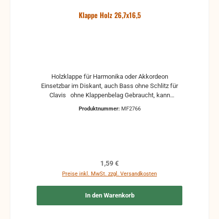
Klappe Holz 26,7x16,5
Holzklappe für Harmonika oder Akkordeon
Einsetzbar im Diskant, auch Bass ohne Schlitz für
Clavis ohne Klappenbelag Gebraucht, kann
Gebrauchsspuren und Reste von Kleber und Belag
Produktnummer:
MF2766
haben, auch die Maße könne leicht abweichen
Regulärer Preis:
1,59 €
Preise inkl. MwSt. zzgl. Versandkosten
In den Warenkorb