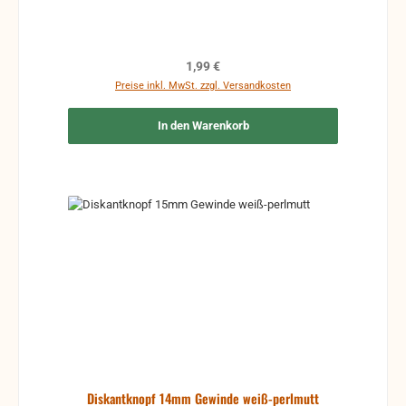
Regulärer Preis:
1,99 €
Preise inkl. MwSt. zzgl. Versandkosten
In den Warenkorb
Diskantknopf 14mm Gewinde weiß-perlmutt