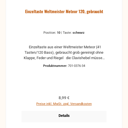
Einzeltaste Weltmeister Meteor 120, gebraucht
Position:
10
|
Taste:
schwarz
Einzeltaste aus einer Weltmeister Meteor (41
Tasten/120 Bass), gebraucht grob gereinigt ohne
Klappe, Feder und Riegel die Clavishebel müssen
angepasst werden. gebraucht, Kratzer und
Produktnummer:
701-0376-34
Gebrauchsspuren können vorhanden sein
Regulärer Preis:
8,99 €
Preise inkl. MwSt. zzgl. Versandkosten
Details