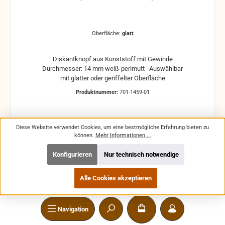
Oberfläche:
glatt
Diskantknopf aus Kunststoff mit Gewinde
Durchmesser: 14 mm weiß-perlmutt Auswählbar
mit glatter oder geriffelter Oberfläche
Produktnummer:
701-1459-01
Diese Website verwendet Cookies, um eine bestmögliche Erfahrung bieten zu
können.
Mehr Informationen ...
Regulärer Preis:
0,99 €
Konfigurieren
Nur technisch notwendige
Preise inkl. MwSt. zzgl. Versandkosten
Alle Cookies akzeptieren
In den Warenkorb
Navigation