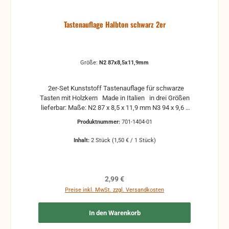
Tastenauflage Halbton schwarz 2er
Größe:
N2 87x8,5x11,9mm
2er-Set Kunststoff Tastenauflage für schwarze
Tasten mit Holzkern Made in Italien in drei Größen
lieferbar: Maße: N2 87 x 8,5 x 11,9 mm N3 94 x 9,6 x
13 mm N4 99 x 10,5 x 13,3 mm Einzelabnahme ist
Produktnummer:
701-1404-01
auch möglich, siehe weitere Angebote im Shop
Inhalt:
2 Stück
(1,50 € / 1 Stück)
Regulärer Preis:
2,99 €
Preise inkl. MwSt. zzgl. Versandkosten
In den Warenkorb