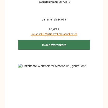
Produktnummer:
MF2788-2
Clavishebel gewinkelter Clavishebel, entweder nach
links oder rechts gebraucht, Kratzer und
Gebrauchsspuren können vorhanden sein
Varianten ab
14,99 €
Regulärer Preis:
15,49 €
Preise inkl. MwSt. zzgl. Versandkosten
In den Warenkorb