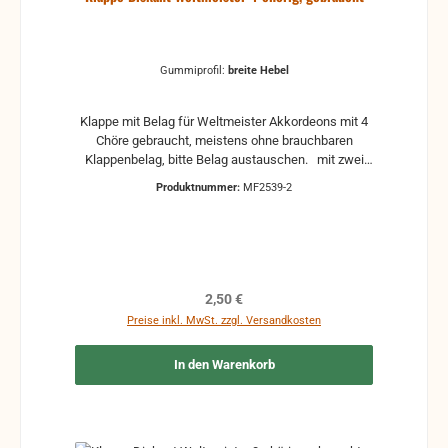
Gummiprofil:
breite Hebel
Klappe mit Belag für Weltmeister Akkordeons mit 4
Chöre gebraucht, meistens ohne brauchbaren
Klappenbelag, bitte Belag austauschen. mit zwei
verschiedene Gummiprofile für Clavishebel
Produktnummer:
MF2539-2
Regulärer Preis:
2,50 €
Preise inkl. MwSt. zzgl. Versandkosten
In den Warenkorb