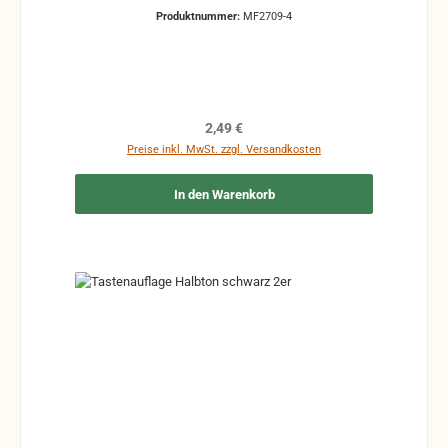
Gebrauchsspuren sind vorhanden, wie
Produktnummer:
MF2709-4
Vergilbungen, Haarrisse und Kratzer ohne Federn
und Klappen
Regulärer Preis:
2,49 €
Preise inkl. MwSt. zzgl. Versandkosten
In den Warenkorb