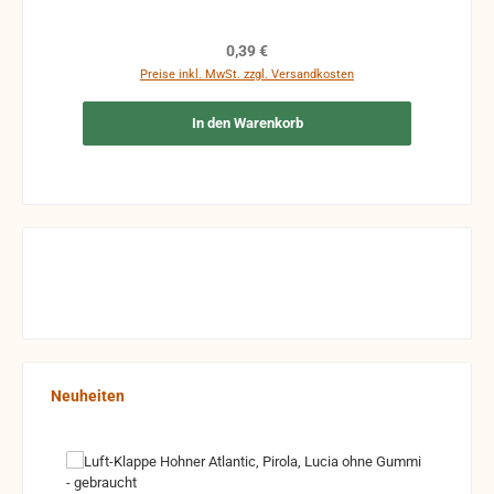
gehen auf Kosten des Käufers.
Regulärer Preis:
0,39 €
Preise inkl. MwSt. zzgl. Versandkosten
In den Warenkorb
Produktgalerie überspringen
Neuheiten