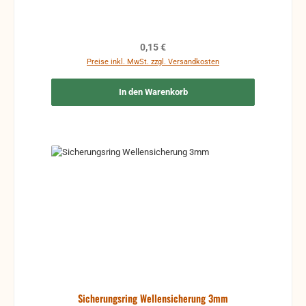
Regulärer Preis:
0,15 €
Preise inkl. MwSt. zzgl. Versandkosten
In den Warenkorb
Sicherungsring Wellensicherung 3mm