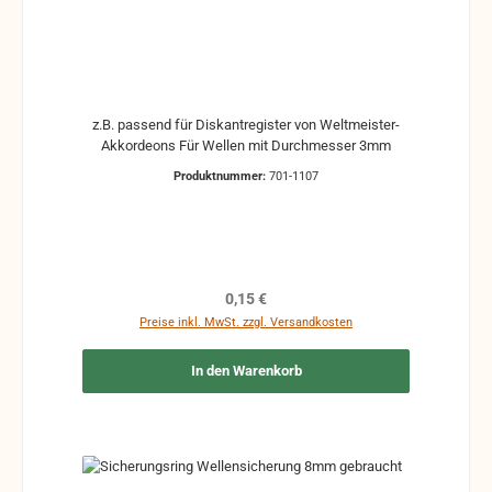
z.B. passend für Diskantregister von Weltmeister-
Akkordeons Für Wellen mit Durchmesser 3mm
Produktnummer:
701-1107
Regulärer Preis:
0,15 €
Preise inkl. MwSt. zzgl. Versandkosten
In den Warenkorb