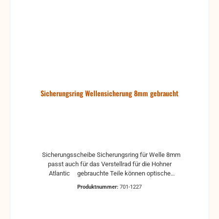
Sicherungsring Wellensicherung 8mm gebraucht
Sicherungsscheibe Sicherungsring für Welle 8mm
passt auch für das Verstellrad für die Hohner
Atlantic gebrauchte Teile können optische
Beschädigungen haben, leichte Verformungen,
Produktnummer:
701-1227
Dellen oder Kratzer Alle Teile sind auf Funktion
geprüft. Bitte bei Unklarheiten vorher Absprechen
um Rücksendungen zu vermeiden. Rücksendungen