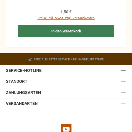
Kosten des Käufers. bei defekten Artikel kann die
Funktion nicht mehr gewährleistet werden und die
Regulärer Preis:
1,50 €
Produkte sind vom Umtausch ausgeschlossen.
Preise inkl. MwSt. zzgl. Versandkosten
In den Warenkorb
SPEZIALISIERTER SERVICE- UND HANDELSPARTNER
SERVICE-HOTLINE
STANDORT
ZAHLUNGSARTEN
VERSANDARTEN
YouTube