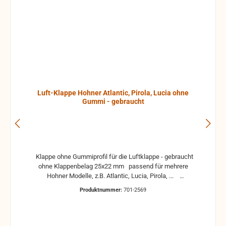
Luft-Klappe Hohner Atlantic, Pirola, Lucia ohne
Gummi - gebraucht
Klappe ohne Gummiprofil für die Luftklappe - gebraucht
ohne Klappenbelag 25x22 mm passend für mehrere
Hohner Modelle, z.B. Atlantic, Lucia, Pirola, ...
gebrauchte Teile können optische Beschädigungen
Produktnummer:
701-2569
haben, leichte Verformungen, Dellen oder Kratzer und sind
kein Reklamationsgrund Alle Teile sind auf Funktion
geprüft. Bitte bei Unklarheiten vorher Absprechen um
Rücksendungen zu vermeiden. Rücksendungen gehen auf