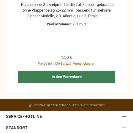
Klappe ohne Gummiprofil für die Luftklappe - gebraucht
ohne Klappenbelag 25x22 mm passend für mehrere
Hohner Modelle, z.B. Atlantic, Lucia, Pirola, ...
gebrauchte Teile können optische Beschädigungen
Produktnummer:
701-2569
haben, leichte Verformungen, Dellen oder Kratzer und sind
kein Reklamationsgrund Alle Teile sind auf Funktion
geprüft. Bitte bei Unklarheiten vorher Absprechen um
Rücksendungen zu vermeiden. Rücksendungen gehen auf
Kosten des Käufers. bei defekten Artikel kann die
Funktion nicht mehr gewährleistet werden und die
Regulärer Preis:
1,50 €
Produkte sind vom Umtausch ausgeschlossen.
Preise inkl. MwSt. zzgl. Versandkosten
In den Warenkorb
SPEZIALISIERTER SERVICE- UND HANDELSPARTNER
SERVICE-HOTLINE
STANDORT