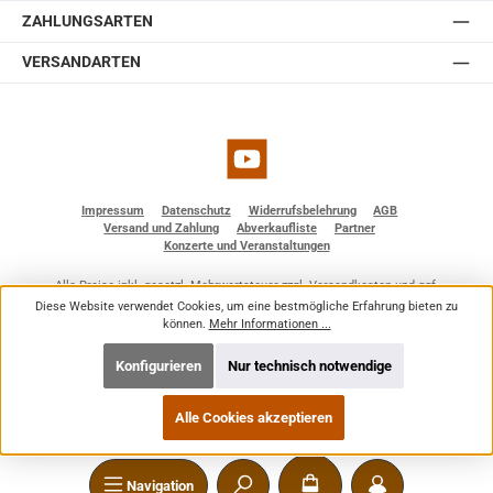
ZAHLUNGSARTEN
VERSANDARTEN
YouTube
Impressum
Datenschutz
Widerrufsbelehrung
AGB
Versand und Zahlung
Abverkaufliste
Partner
Konzerte und Veranstaltungen
Alle Preise inkl. gesetzl. Mehrwertsteuer zzgl.
Versandkosten
und ggf.
Nachnahmegebühren, wenn nicht anders angegeben.
Diese Website verwendet Cookies, um eine bestmögliche Erfahrung bieten zu
© 2026 BF - Dienstleistungen - Alle Rechte vorbehalten. Theme by
ThemeWare®
können.
Mehr Informationen ...
Konfigurieren
Nur technisch notwendige
Alle Cookies akzeptieren
Navigation