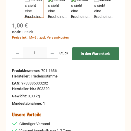
Regulärer Preis:
1,00 €
Inhalt:
1 Stück
Preise inkl. MwSt. zzgl. Versandkosten
Produkt Anzahl: Gib den gewünschten Wert ein oder benutze die Schaltflächen um 
Stück
In den Warenkorb
Produktnummer:
701-1636
Hersteller:
Friedensstimme
EAN:
9783885033202
Hersteller-Nr.:
503320
Gewicht:
0,03 kg
Mindestabnahme:
1
Unsere Vorteile
Günstiger Versand
Versand innerhalb von 1-2 Tage