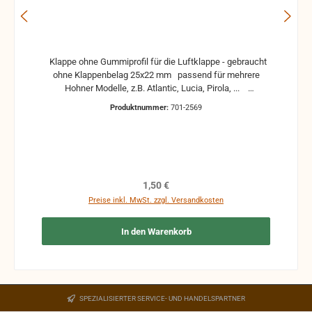
Klappe ohne Gummiprofil für die Luftklappe - gebraucht
ohne Klappenbelag 25x22 mm passend für mehrere
Hohner Modelle, z.B. Atlantic, Lucia, Pirola, ...
gebrauchte Teile können optische Beschädigungen
Produktnummer:
701-2569
haben, leichte Verformungen, Dellen oder Kratzer und sind
kein Reklamationsgrund Alle Teile sind auf Funktion
geprüft. Bitte bei Unklarheiten vorher Absprechen um
Rücksendungen zu vermeiden. Rücksendungen gehen auf
Kosten des Käufers. bei defekten Artikel kann die
Funktion nicht mehr gewährleistet werden und die
Regulärer Preis:
1,50 €
Produkte sind vom Umtausch ausgeschlossen.
Preise inkl. MwSt. zzgl. Versandkosten
In den Warenkorb
SPEZIALISIERTER SERVICE- UND HANDELSPARTNER