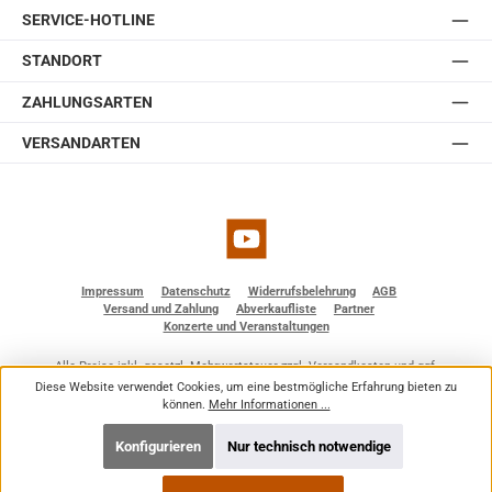
SERVICE-HOTLINE
STANDORT
ZAHLUNGSARTEN
VERSANDARTEN
YouTube
Impressum
Datenschutz
Widerrufsbelehrung
AGB
Versand und Zahlung
Abverkaufliste
Partner
Konzerte und Veranstaltungen
Alle Preise inkl. gesetzl. Mehrwertsteuer zzgl.
Versandkosten
und ggf.
Nachnahmegebühren, wenn nicht anders angegeben.
Diese Website verwendet Cookies, um eine bestmögliche Erfahrung bieten zu
© 2026 BF - Dienstleistungen - Alle Rechte vorbehalten. Theme by
ThemeWare®
können.
Mehr Informationen ...
Konfigurieren
Nur technisch notwendige