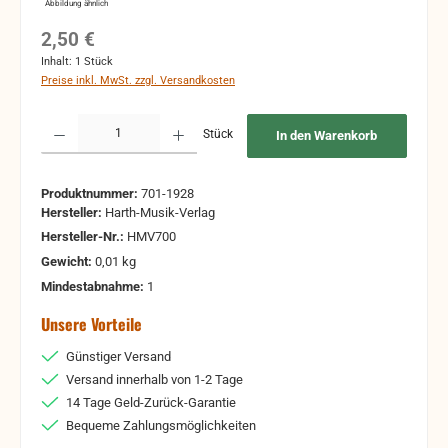
Abbildung ähnlich
Regulärer Preis:
2,50 €
Inhalt:
1 Stück
Preise inkl. MwSt. zzgl. Versandkosten
Produkt Anzahl: Gib den gewünschten Wert ein oder benutze die Schaltflächen um 
Stück
In den Warenkorb
Produktnummer:
701-1928
Hersteller:
Harth-Musik-Verlag
Hersteller-Nr.:
HMV700
Gewicht:
0,01 kg
Mindestabnahme:
1
Unsere Vorteile
Günstiger Versand
Versand innerhalb von 1-2 Tage
14 Tage Geld-Zurück-Garantie
Bequeme Zahlungsmöglichkeiten