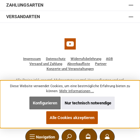
ZAHLUNGSARTEN
VERSANDARTEN
YouTube
Impressum
Datenschutz
Widerrufsbelehrung
AGB
Versand und Zahlung
Abverkaufliste
Partner
Konzerte und Veranstaltungen
Alle Preise inkl. gesetzl. Mehrwertsteuer zzgl.
Versandkosten
und ggf.
Nachnahmegebühren, wenn nicht anders angegeben.
Diese Website verwendet Cookies, um eine bestmögliche Erfahrung bieten zu
© 2026 BF - Dienstleistungen - Alle Rechte vorbehalten. Theme by
ThemeWare®
können.
Mehr Informationen ...
Konfigurieren
Nur technisch notwendige
Alle Cookies akzeptieren
Navigation