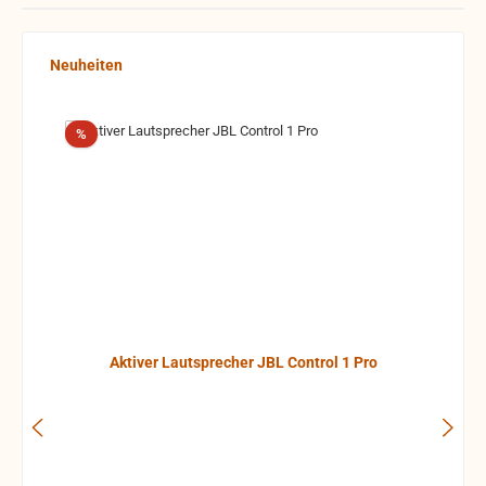
Produktgalerie überspringen
Neuheiten
Rabatt
%
Aktiver Lautsprecher JBL Control 1 Pro