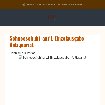
Zum Hauptinhalt springen
SPEZIALISIERTER SERVICE- UND HANDELSPARTNER
Schneeschuhfranz'l, Einzelausgabe -
Antiquariat
Harth-Musik-Verlag
Bildergalerie überspringen