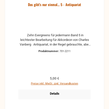
Das gibt's nur einmal... 5 - Antiquariat
Zehn Evergreens für jedermann Band 5 in
leichtester Bearbeitung für Akkordeon von Charles
Vanberg Antiquariat, in der Regel gebrauchte, aber
nutzbare Noten. Es können Gebrauchsspuren
Produktnummer:
701-2211
vorhanden sein, z.B.: handschriftliche Markierungen,
Zeichen und Ergänzungen Stempel Risse
Reparaturen mit Klebeband etc.
Regulärer Preis:
5,00 €
Preise inkl. MwSt. zzgl. Versandkosten
Details