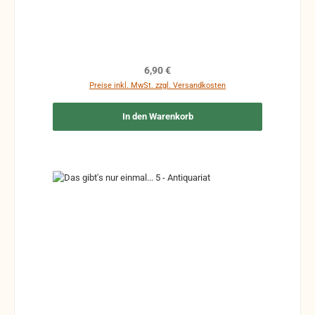
Klebeband etc.
Regulärer Preis:
6,90 €
Preise inkl. MwSt. zzgl. Versandkosten
In den Warenkorb