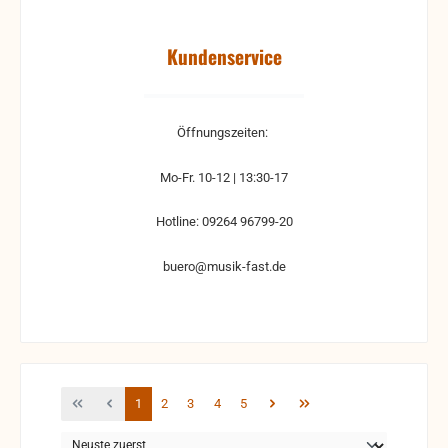
Kundenservice
Öffnungszeiten:
Mo-Fr. 10-12 | 13:30-17
Hotline: 09264 96799-20
buero@musik-fast.de
Seite
Seite
Seite
Seite
Seite
1
2
3
4
5