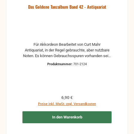
Das Goldene Tanzalbum Band 42 - Antiquariat
Für Akkordeon Bearbeitet von Curt Mahr
Antiquariat, in der Regel gebrauchte, aber nutzbare
Noten. Es können Gebrauchsspuren vorhanden sein,
z.B.: handschriftliche Markierungen, Zeichen und
Produktnummer:
701-2124
Ergänzungen Stempel Risse Reparaturen mit
Klebeband etc.
Regulärer Preis:
6,90 €
Preise inkl. MwSt. zzgl. Versandkosten
In den Warenkorb