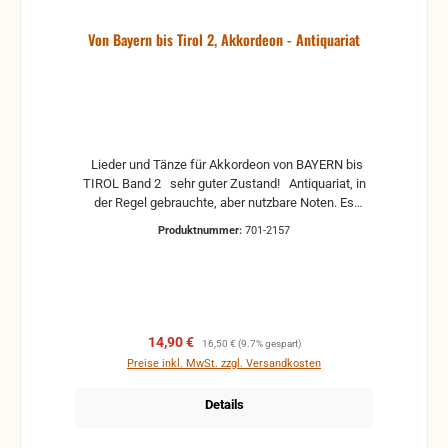
Von Bayern bis Tirol 2, Akkordeon - Antiquariat
Lieder und Tänze für Akkordeon von BAYERN bis
TIROL Band 2 sehr guter Zustand! Antiquariat, in
der Regel gebrauchte, aber nutzbare Noten. Es
können Gebrauchsspuren vorhanden sein, z.B.:
Produktnummer:
701-2157
handschriftliche Markierungen, Zeichen und
Ergänzungen Stempel Risse Reparaturen mit
Klebeband etc.
Verkaufspreis:
Regulärer Preis:
14,90 €
16,50 €
(9.7% gespart)
Preise inkl. MwSt. zzgl. Versandkosten
Details