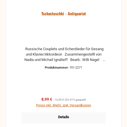
Tschastuschki - Antiquariat
Russische Couplets und Scherzlieder für Gesang
und Klavier/Akkordeon Zusammengestellt von
Nadia und Michail Ignátieff Bearb.: Willi Nagel
Antiquariat, in der Regel gebrauchte, aber nutzbare
Produktnummer:
701-2271
Noten. Es können Gebrauchsspuren vorhanden sein,
z.B.: handschriftliche Markierungen, Zeichen und
Ergänzungen Stempel Risse Reparaturen mit
Klebeband etc.
Verkaufspreis:
Regulärer Preis:
8,99 €
13,50 €
(33.41% gespart)
Preise inkl. MwSt. zzgl. Versandkosten
Details