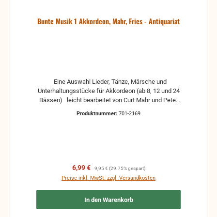
Bunte Musik 1 Akkordeon, Mahr, Fries - Antiquariat
Eine Auswahl Lieder, Tänze, Märsche und
Unterhaltungsstücke für Akkordeon (ab 8, 12 und 24
Bässen) leicht bearbeitet von Curt Mahr und Peter
Fries zusammengestellt von O. Seifert Antiquariat,
Produktnummer:
701-2169
in der Regel gebrauchte, aber nutzbare Noten. Es
können Gebrauchsspuren vorhanden sein, z.B.:
handschriftliche Markierungen, Zeichen und
Ergänzungen Stempel Risse Reparaturen mit
Klebeband etc.
Verkaufspreis:
Regulärer Preis:
6,99 €
9,95 €
(29.75% gespart)
Preise inkl. MwSt. zzgl. Versandkosten
In den Warenkorb