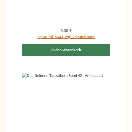
Ergänzungen Stempel Risse Reparaturen mit
Klebeband etc.
Regulärer Preis:
5,35 €
Preise inkl. MwSt. zzgl. Versandkosten
In den Warenkorb