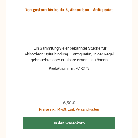
Von gestern bis heute 4, Akkordeon - Antiquariat
Ein Sammlung vieler bekannter Stücke für
Akkordeon Spiralbindung Antiquariat, in der Regel
gebrauchte, aber nutzbare Noten. Es können
Gebrauchsspuren vorhanden sein, z.B.:
Produktnummer:
701-2143
handschriftliche Markierungen, Zeichen und
Ergänzungen Stempel Risse Reparaturen mit
Klebeband etc.
Regulärer Preis:
6,50 €
Preise inkl. MwSt. zzgl. Versandkosten
In den Warenkorb