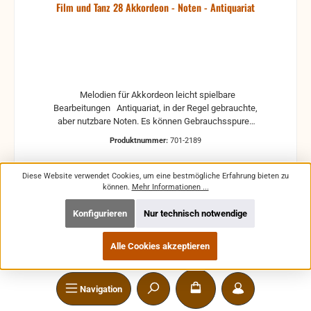
Film und Tanz 28 Akkordeon - Noten - Antiquariat
Melodien für Akkordeon leicht spielbare
Bearbeitungen Antiquariat, in der Regel gebrauchte,
aber nutzbare Noten. Es können Gebrauchsspuren
vorhanden sein, z.B.: handschriftliche Markierungen,
Produktnummer:
701-2189
Zeichen und Ergänzungen Stempel Risse
Reparaturen mit Klebeband etc.
Diese Website verwendet Cookies, um eine bestmögliche Erfahrung bieten zu
können.
Mehr Informationen ...
Konfigurieren
Nur technisch notwendige
Regulärer Preis:
4,00 €
Preise inkl. MwSt. zzgl. Versandkosten
Alle Cookies akzeptieren
In den Warenkorb
Navigation