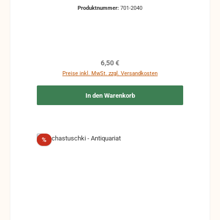
nutzbare Noten. Es können Gebrauchsspuren
Produktnummer:
701-2040
vorhanden sein, z.B.: handschriftliche Markierungen,
Zeichen und Ergänzungen Stempel Risse
Reparaturen mit Klebeband etc.
Regulärer Preis:
6,50 €
Preise inkl. MwSt. zzgl. Versandkosten
In den Warenkorb
Rabatt
%