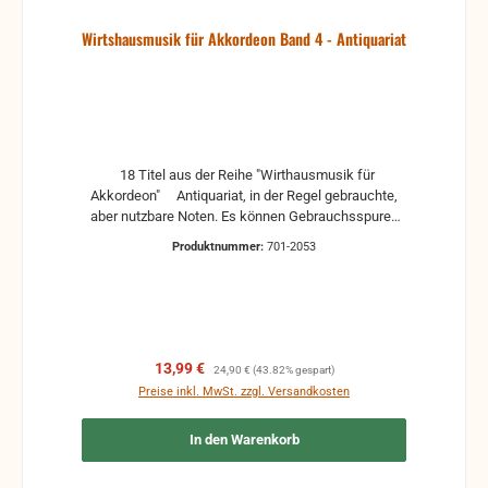
Wirtshausmusik für Akkordeon Band 4 - Antiquariat
18 Titel aus der Reihe "Wirthausmusik für
Akkordeon" Antiquariat, in der Regel gebrauchte,
aber nutzbare Noten. Es können Gebrauchsspuren
vorhanden sein, z.B.: handschriftliche Markierungen,
Produktnummer:
701-2053
Zeichen und Ergänzungen Stempel Risse
Reparaturen mit Klebeband etc.
Verkaufspreis:
Regulärer Preis:
13,99 €
24,90 €
(43.82% gespart)
Preise inkl. MwSt. zzgl. Versandkosten
In den Warenkorb