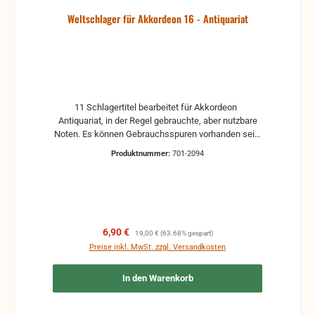
Weltschlager für Akkordeon 16 - Antiquariat
11 Schlagertitel bearbeitet für Akkordeon
Antiquariat, in der Regel gebrauchte, aber nutzbare
Noten. Es können Gebrauchsspuren vorhanden sein,
z.B.: handschriftliche Markierungen, Zeichen und
Produktnummer:
701-2094
Ergänzungen Stempel Risse Reparaturen mit
Klebeband etc.
Verkaufspreis:
Regulärer Preis:
6,90 €
19,00 €
(63.68% gespart)
Preise inkl. MwSt. zzgl. Versandkosten
In den Warenkorb