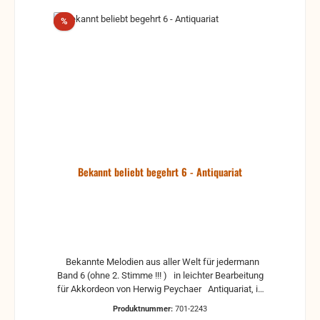
Rabatt
%
Bekannt beliebt begehrt 6 - Antiquariat
Bekannte Melodien aus aller Welt für jedermann
Band 6 (ohne 2. Stimme !!! ) in leichter Bearbeitung
für Akkordeon von Herwig Peychaer Antiquariat, in
der Regel gebrauchte, aber nutzbare Noten. Es
Produktnummer:
701-2243
können Gebrauchsspuren vorhanden sein, z.B.: