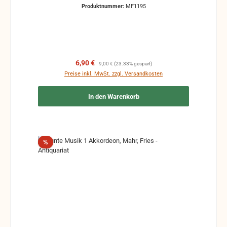
Produktnummer:
MF1195
Verkaufspreis:
Regulärer Preis:
6,90 €
9,00 €
(23.33% gespart)
Preise inkl. MwSt. zzgl. Versandkosten
In den Warenkorb
Rabatt
%