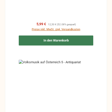
handschriftliche Markierungen, Zeichen und
Ergänzungen Stempel Risse Reparaturen mit
Klebeband etc.
Verkaufspreis:
Regulärer Preis:
5,99 €
12,50 €
(52.08% gespart)
Preise inkl. MwSt. zzgl. Versandkosten
In den Warenkorb