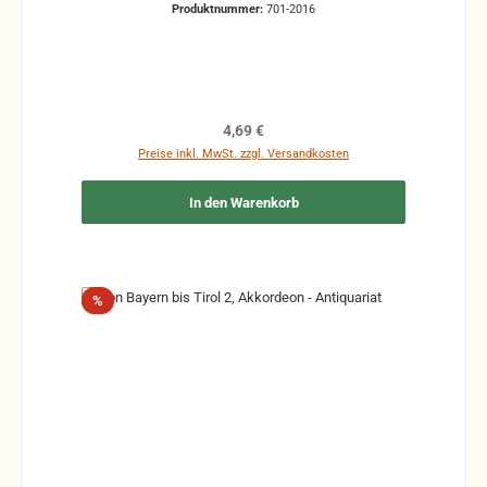
Produktnummer:
701-2016
Zeichen und Ergänzungen Stempel Risse
Reparaturen mit Klebeband etc.
Regulärer Preis:
4,69 €
Preise inkl. MwSt. zzgl. Versandkosten
In den Warenkorb
Rabatt
%