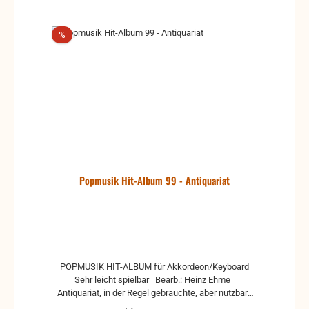
Rabatt
%
Popmusik Hit-Album 99 - Antiquariat
POPMUSIK HIT-ALBUM für Akkordeon/Keyboard
Sehr leicht spielbar Bearb.: Heinz Ehme
Antiquariat, in der Regel gebrauchte, aber nutzbare
Noten. Es können Gebrauchsspuren vorhanden sein,