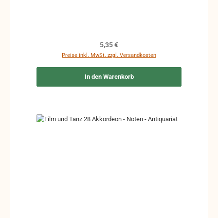
Klebeband etc.
Regulärer Preis:
5,35 €
Preise inkl. MwSt. zzgl. Versandkosten
In den Warenkorb