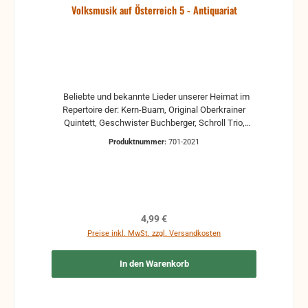
Volksmusik auf Österreich 5 - Antiquariat
Beliebte und bekannte Lieder unserer Heimat im
Repertoire der: Kern-Buam, Original Oberkrainer
Quintett, Geschwister Buchberger, Schroll Trio,
Jodlerduo Stadlmayr-Gasser, Pöll Dirndl, Sophie
Produktnummer:
701-2021
Feiersinger, Max Stadlmayr, Geschwister Winkler, D'
Sprugger Buam, Finkenberger Duo Antiquariat, in
der Regel gebrauchte, aber nutzbare Noten. Es
können Gebrauchsspuren vorhanden sein, z.B.:
handschriftliche Markierungen, Zeichen und
Ergänzungen Stempel Risse Reparaturen mit
Regulärer Preis:
4,99 €
Klebeband etc.
Preise inkl. MwSt. zzgl. Versandkosten
In den Warenkorb