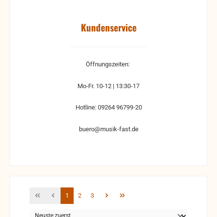
Kundenservice
Öffnungszeiten:
Mo-Fr. 10-12 | 13:30-17
Hotline: 09264 96799-20
buero@musik-fast.de
Seite
Seite
Seite
1
2
3