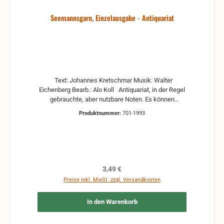
Seemannsgarn, Einzelausgabe - Antiquariat
Text: Johannes Kretschmar Musik: Walter
Eichenberg Bearb.: Alo Koll Antiquariat, in der Regel
gebrauchte, aber nutzbare Noten. Es können
Gebrauchsspuren vorhanden sein, z.B.:
Produktnummer:
701-1993
handschriftliche Markierungen, Zeichen und
Ergänzungen Stempel Risse Reparaturen mit
Klebeband etc.
Regulärer Preis:
3,49 €
Preise inkl. MwSt. zzgl. Versandkosten
In den Warenkorb