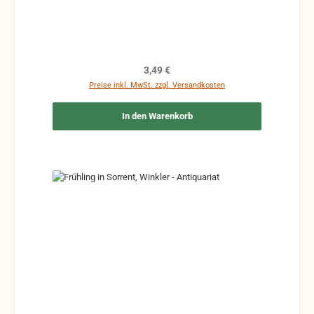
Ergänzungen Stempel Risse Reparaturen mit
Klebeband etc.
Regulärer Preis:
3,49 €
Preise inkl. MwSt. zzgl. Versandkosten
In den Warenkorb