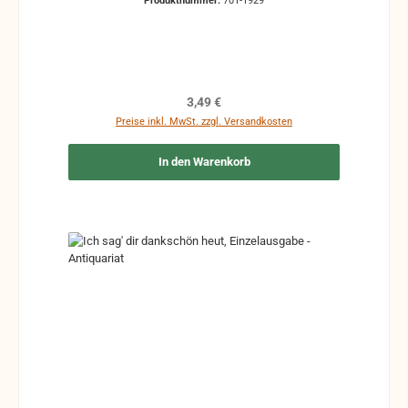
Produktnummer:
701-1929
handschriftliche Markierungen, Zeichen und
Ergänzungen Stempel Risse Reparaturen mit
Klebeband etc.
Regulärer Preis:
3,49 €
Preise inkl. MwSt. zzgl. Versandkosten
In den Warenkorb