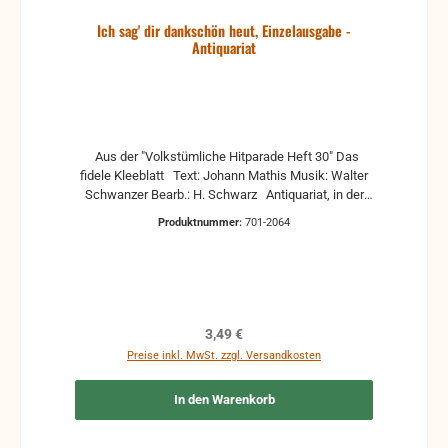
Ich sag' dir dankschön heut, Einzelausgabe -
Antiquariat
Aus der "Volkstümliche Hitparade Heft 30" Das
fidele Kleeblatt Text: Johann Mathis Musik: Walter
Schwanzer Bearb.: H. Schwarz Antiquariat, in der
Regel gebrauchte, aber nutzbare Noten. Es können
Produktnummer:
701-2064
Gebrauchsspuren vorhanden sein, z.B.:
handschriftliche Markierungen, Zeichen und
Ergänzungen Stempel Risse Reparaturen mit
Klebeband etc.
Regulärer Preis:
3,49 €
Preise inkl. MwSt. zzgl. Versandkosten
In den Warenkorb