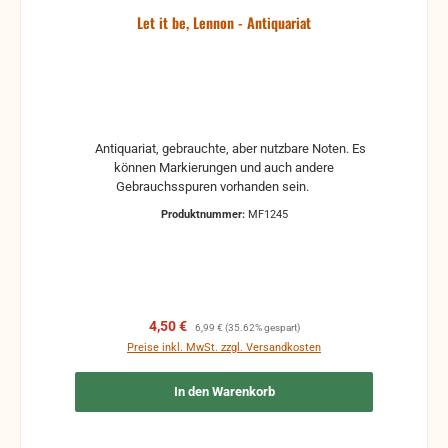
Let it be, Lennon - Antiquariat
Antiquariat, gebrauchte, aber nutzbare Noten. Es
können Markierungen und auch andere
Gebrauchsspuren vorhanden sein.
Produktnummer:
MF1245
Verkaufspreis:
Regulärer Preis:
4,50 €
6,99 €
(35.62% gespart)
Preise inkl. MwSt. zzgl. Versandkosten
In den Warenkorb