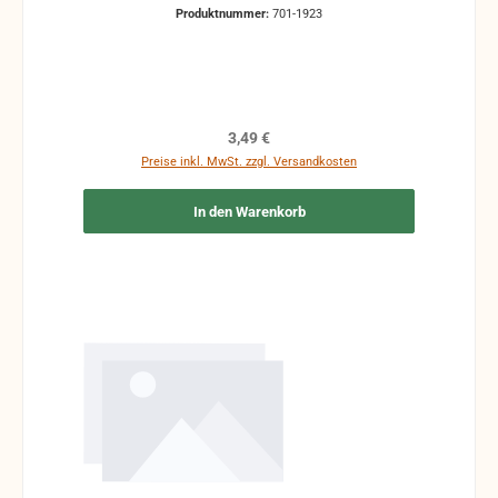
Gebrauchsspuren vorhanden sein, z.B.:
Produktnummer:
701-1923
handschriftliche Markierungen, Zeichen und
Ergänzungen Stempel Risse Reparaturen mit
Klebeband etc.
Regulärer Preis:
3,49 €
Preise inkl. MwSt. zzgl. Versandkosten
In den Warenkorb