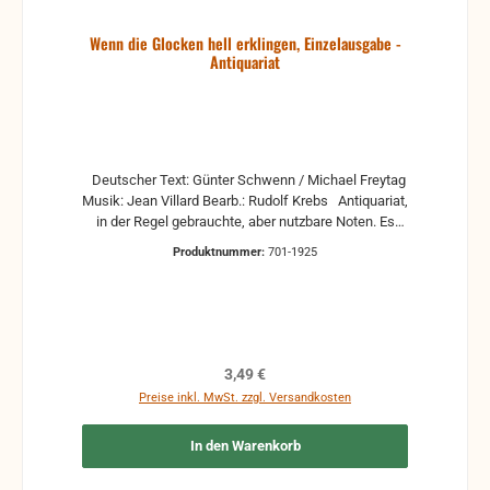
Wenn die Glocken hell erklingen, Einzelausgabe -
Antiquariat
Deutscher Text: Günter Schwenn / Michael Freytag
Musik: Jean Villard Bearb.: Rudolf Krebs Antiquariat,
in der Regel gebrauchte, aber nutzbare Noten. Es
können Gebrauchsspuren vorhanden sein, z.B.:
Produktnummer:
701-1925
handschriftliche Markierungen, Zeichen und
Ergänzungen Stempel Risse Reparaturen mit
Klebeband etc.
Regulärer Preis:
3,49 €
Preise inkl. MwSt. zzgl. Versandkosten
In den Warenkorb