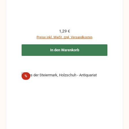
Regulärer Preis:
1,29 €
Preise inkl. MwSt. zzgl. Versandkosten
In den Warenkorb
Rabatt
%