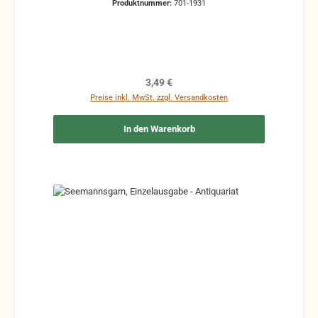
Produktnummer:
701-1931
Zeichen und Ergänzungen Stempel Risse
Reparaturen mit Klebeband etc.
Regulärer Preis:
3,49 €
Preise inkl. MwSt. zzgl. Versandkosten
In den Warenkorb