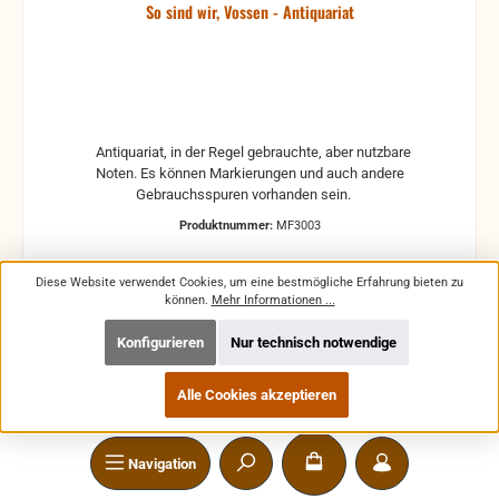
So sind wir, Vossen - Antiquariat
Antiquariat, in der Regel gebrauchte, aber nutzbare
Noten. Es können Markierungen und auch andere
Gebrauchsspuren vorhanden sein.
Produktnummer:
MF3003
Diese Website verwendet Cookies, um eine bestmögliche Erfahrung bieten zu
können.
Mehr Informationen ...
Konfigurieren
Nur technisch notwendige
Regulärer Preis:
1,59 €
Preise inkl. MwSt. zzgl. Versandkosten
Alle Cookies akzeptieren
In den Warenkorb
Navigation