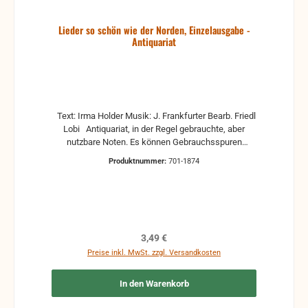
Lieder so schön wie der Norden, Einzelausgabe -
Antiquariat
Text: Irma Holder Musik: J. Frankfurter Bearb. Friedl
Lobi Antiquariat, in der Regel gebrauchte, aber
nutzbare Noten. Es können Gebrauchsspuren
vorhanden sein, z.B.: handschriftliche Markierungen,
Produktnummer:
701-1874
Zeichen und Ergänzungen Stempel Risse
Reparaturen mit Klebeband etc.
Regulärer Preis:
3,49 €
Preise inkl. MwSt. zzgl. Versandkosten
In den Warenkorb