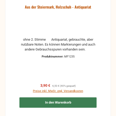
Aus der Steiermark, Holzschuh - Antiquariat
ohne 2. Stimme Antiquariat, gebrauchte, aber
nutzbare Noten. Es können Markierungen und auch
andere Gebrauchsspuren vorhanden sein.
Produktnummer:
MF1235
Verkaufspreis:
Regulärer Preis:
3,90 €
6,50 €
(40% gespart)
Preise inkl. MwSt. zzgl. Versandkosten
In den Warenkorb