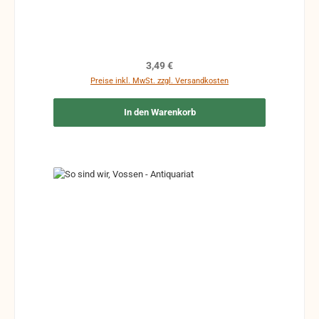
Zeichen und Ergänzungen Stempel Risse
Reparaturen mit Klebeband etc.
Regulärer Preis:
3,49 €
Preise inkl. MwSt. zzgl. Versandkosten
In den Warenkorb