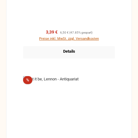
Verkaufspreis:
Regulärer Preis:
3,39 €
6,50 €
(47.85% gespart)
Preise inkl. MwSt. zzgl. Versandkosten
Details
Rabatt
%