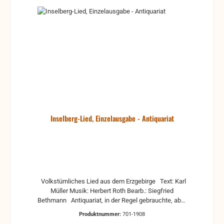
Inselberg-Lied, Einzelausgabe - Antiquariat
Volkstümliches Lied aus dem Erzgebirge Text: Karl
Müller Musik: Herbert Roth Bearb.: Siegfried
Bethmann Antiquariat, in der Regel gebrauchte, aber
nutzbare Noten. Es können Gebrauchsspuren
Produktnummer:
701-1908
vorhanden sein, z.B.: handschriftliche Markierungen,