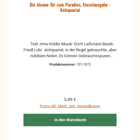
Die kloane Tür zum Paradies, Einzelausgabe -
Antiquariat
Text: Irma Holder Musik: Erich Ließmann Bearb.
Friedl Lobi Antiquariat, in der Regel gebrauchte, aber
nutzbare Noten. Es können Gebrauchsspuren
vorhanden sein, z.B.: handschriftliche Markierungen,
Produktnummer:
701-1873
Zeichen und Ergänzungen Stempel Risse
Reparaturen mit Klebeband etc.
Regulärer Preis:
3,49 €
Preise inkl. MwSt. zzgl. Versandkosten
In den Warenkorb