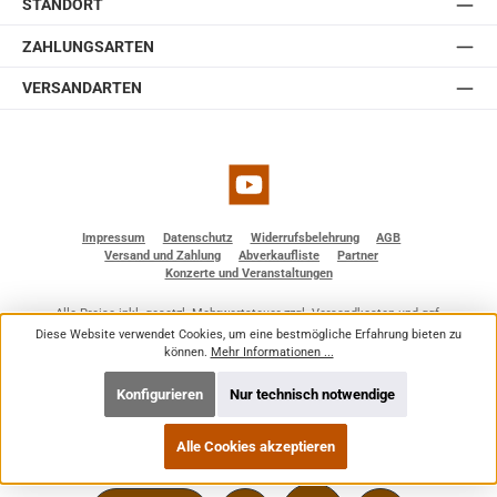
STANDORT
ZAHLUNGSARTEN
VERSANDARTEN
YouTube
Impressum
Datenschutz
Widerrufsbelehrung
AGB
Versand und Zahlung
Abverkaufliste
Partner
Konzerte und Veranstaltungen
Alle Preise inkl. gesetzl. Mehrwertsteuer zzgl.
Versandkosten
und ggf.
Nachnahmegebühren, wenn nicht anders angegeben.
Diese Website verwendet Cookies, um eine bestmögliche Erfahrung bieten zu
© 2026 BF - Dienstleistungen - Alle Rechte vorbehalten. Theme by
ThemeWare®
können.
Mehr Informationen ...
Konfigurieren
Nur technisch notwendige
Alle Cookies akzeptieren