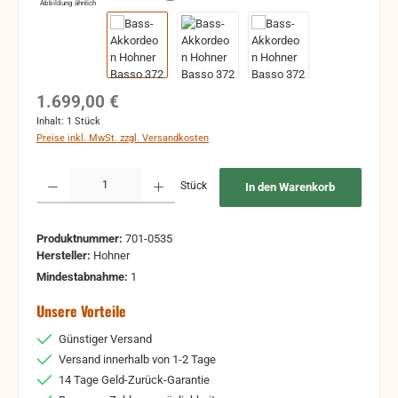
Abbildung ähnlich
Regulärer Preis:
1.699,00 €
Inhalt:
1 Stück
Preise inkl. MwSt. zzgl. Versandkosten
Produkt Anzahl: Gib den gewünschten Wert ein oder benutze die Schaltflächen um 
Stück
In den Warenkorb
Produktnummer:
701-0535
Hersteller:
Hohner
Mindestabnahme:
1
Unsere Vorteile
Günstiger Versand
Versand innerhalb von 1-2 Tage
14 Tage Geld-Zurück-Garantie