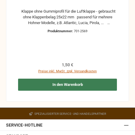
Klappe ohne Gummiprofil für die Luftklappe - gebraucht
ohne Klappenbelag 25x22 mm passend für mehrere
Hohner Modelle, z.B. Atlantic, Lucia, Pirola, ...
gebrauchte Teile können optische Beschädigungen
Produktnummer:
701-2569
haben, leichte Verformungen, Dellen oder Kratzer und sind
kein Reklamationsgrund Alle Teile sind auf Funktion
geprüft. Bitte bei Unklarheiten vorher Absprechen um
Rücksendungen zu vermeiden. Rücksendungen gehen auf
Kosten des Käufers. bei defekten Artikel kann die
Funktion nicht mehr gewährleistet werden und die
Regulärer Preis:
1,50 €
Produkte sind vom Umtausch ausgeschlossen.
Preise inkl. MwSt. zzgl. Versandkosten
In den Warenkorb
SPEZIALISIERTER SERVICE- UND HANDELSPARTNER
SERVICE-HOTLINE