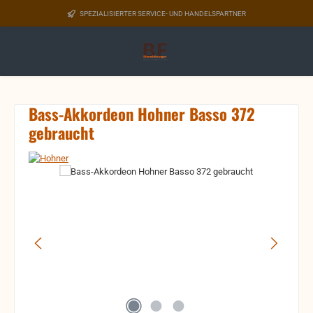
Zum Hauptinhalt springen
SPEZIALISIERTER SERVICE- UND HANDELSPARTNER
Bass-Akkordeon Hohner Basso 372
gebraucht
Bildergalerie überspringen