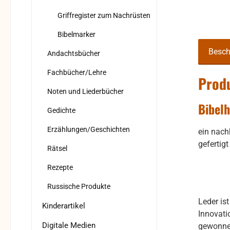
Griffregister zum Nachrüsten
Bibelmarker
Besch
Andachtsbücher
Fachbücher/Lehre
Produ
Noten und Liederbücher
Bibelh
Gedichte
Erzählungen/Geschichten
ein nach
gefertig
Rätsel
Rezepte
Russische Produkte
Leder is
Kinderartikel
Innovati
Digitale Medien
gewonnen