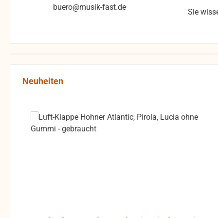
buero@musik-fast.de
Sie wiss
Produktgalerie überspringen
Neuheiten