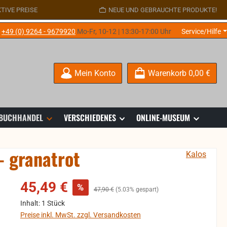
TIVE PREISE
NEUE UND GEBRAUCHTE PRODUKTE!
e
+49 (0) 9264 - 9679920
Mo-Fr, 10-12 | 13:30-17:00 Uhr
Service/Hilfe
Mein Konto
Warenkorb
0,00 €
 BUCHHANDEL
VERSCHIEDENES
ONLINE-MUSEUM
- granatrot
Kalos
Verkaufspreis:
45,49 €
%
Regulärer Preis:
47,90 €
(5.03% gespart)
Inhalt:
1 Stück
Preise inkl. MwSt. zzgl. Versandkosten