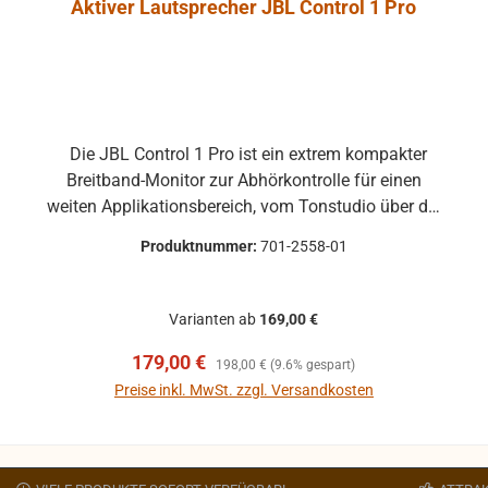
Aktiver Lautsprecher JBL Control 1 Pro
Die JBL Control 1 Pro ist ein extrem kompakter
Breitband-Monitor zur Abhörkontrolle für einen
weiten Applikationsbereich, vom Tonstudio über die
Video Postproduction bis zum Ü-Wagen und
Produktnummer:
701-2558-01
Rundfunkstudio. Für Beschallungs- und
Rufanlagen in Restaurants, Hotels und im
audiovisuellen Bereich ist die JBL Control 1 Pro
Varianten ab
169,00 €
ebenfalls die ideale Lösung. Der Hoch- und
Verkaufspreis:
Regulärer Preis:
179,00 €
Tieftontreiber ist bei der JBL Control 1 mit einer
198,00 €
(9.6% gespart)
Magnet-Abschirmung gesichert, so daß dieser
Preise inkl. MwSt. zzgl. Versandkosten
Lautsprecher gefahrlos in direkter Nähe von Video-
In den Warenkorb
Monitoren betrieben werden kann, ohne unliebsame
Bildstörungen zu verursachen. Das Gehäuse der