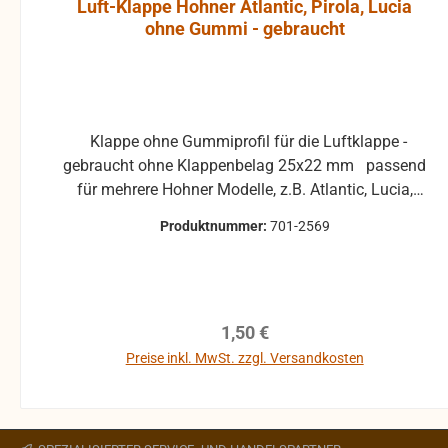
Luft-Klappe Hohner Atlantic, Pirola, Lucia
ohne Gummi - gebraucht
Klappe ohne Gummiprofil für die Luftklappe -
gebraucht ohne Klappenbelag 25x22 mm passend
für mehrere Hohner Modelle, z.B. Atlantic, Lucia,
Pirola, ... gebrauchte Teile können optische
Produktnummer:
701-2569
Beschädigungen haben, leichte Verformungen,
Dellen oder Kratzer und sind kein
Reklamationsgrund Alle Teile sind auf Funktion
geprüft. Bitte bei Unklarheiten vorher Absprechen
Regulärer Preis:
1,50 €
um Rücksendungen zu vermeiden. Rücksendungen
gehen auf Kosten des Käufers. bei defekten Artikel
Preise inkl. MwSt. zzgl. Versandkosten
kann die Funktion nicht mehr gewährleistet werden
In den Warenkorb
und die Produkte sind vom Umtausch
ausgeschlossen.