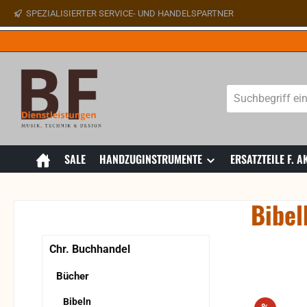
SPEZIALISIERTER SERVICE- UND HANDELSPARTNER
 Hauptinhalt springen
Zur Suche springen
Zur Hauptnavigation springen
SALE
HANDZUGINSTRUMENTE
ERSATZTEILE F.
Bibel
Bildergaler
Chr. Buchhandel
Bücher
Bibeln