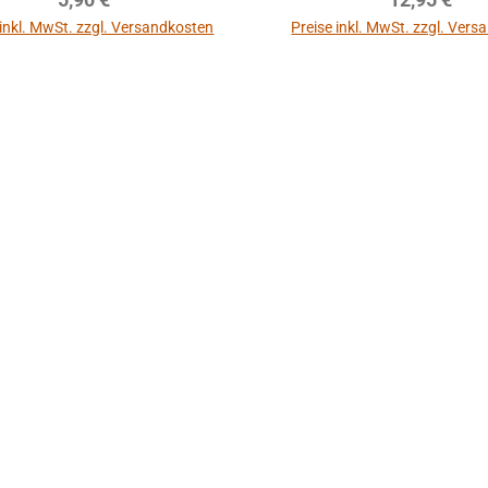
 inkl. MwSt. zzgl. Versandkosten
Preise inkl. MwSt. zzgl. Ver
In den Warenkorb
In den Warenkor