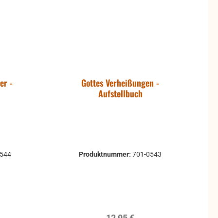
er -
Gottes Verheißungen -
Aufstellbuch
0544
Produktnummer:
701-0543
reis:
Regulärer Preis:
12,95 €