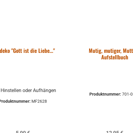
deko "Gott ist die Liebe..."
Mutig, mutiger, Mutt
Aufstellbuch
Hinstellen oder Aufhängen
Produktnummer:
701-
Produktnummer:
MF2628
Regulärer Preis:
Regulärer P
5,90 €
12,95 €