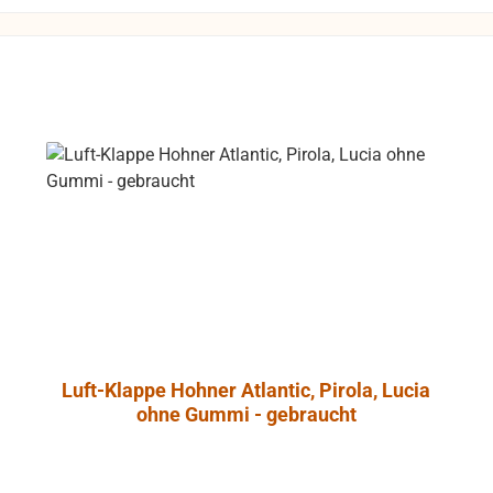
L Control 1 mit
t-Abschirmung
so daß dieser
 gefahrlos in
he von Video-
trieben werden
 unliebsame
rungen zu
e
ntrol 1 Pro
ht aus
dichtetem
nschaum, der
onanzarmut
Luft-Klappe Hohner Atlantic, Pirola, Lucia
cht. Ein
ohne Gummi - gebraucht
es Angebot an
onalem
ehör erlaubt