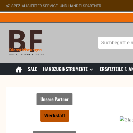
SPEZIALISIERTER SERVICE- UND HANDELSPARTNER
 Hauptinhalt springen
Zur Suche springen
Zur Hauptnavigation springen
SALE
HANDZUGINSTRUMENTE
ERSATZTEILE F.
Unsere Partner
Werkstatt