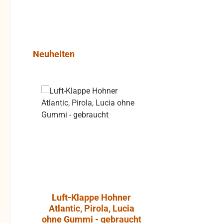
Produktgalerie überspringen
Neuheiten
Rabatt
%
Luft-Klappe Hohner
Aktiver L
Atlantic, Pirola, Lucia
JBL Cont
ohne Gummi - gebraucht