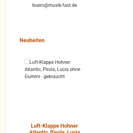
buero@musik-fast.de
Produktgalerie überspringen
Neuheiten
Rabatt
%
Luft-Klappe Hohner
Aktiver L
Atlantic, Pirola, Lucia
JBL Cont