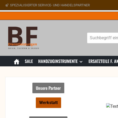
SPEZIALISIERTER SERVICE- UND HANDELSPARTNER
 Hauptinhalt springen
Zur Suche springen
Zur Hauptnavigation springen
SALE
HANDZUGINSTRUMENTE
ERSATZTEILE F.
Unsere Partner
Werkstatt