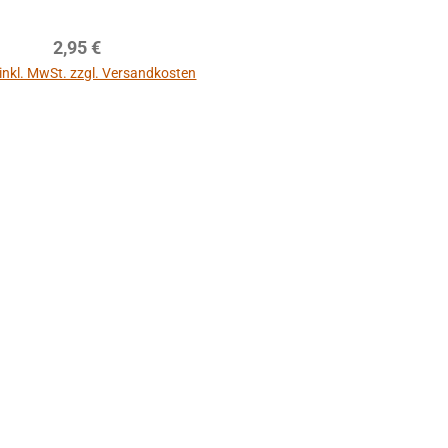
Regulärer Preis:
2,95 €
 inkl. MwSt. zzgl. Versandkosten
In den Warenkorb