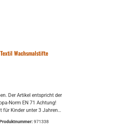
Textil Wachsmalstifte
en. Der Artikel entspricht der
opa-Norm EN 71 Achtung!
t für Kinder unter 3 Jahren
eignet, wegen ablösbarer,
Produktnummer:
971338
rschluckbarer Kleinteile.
Erstickungsgefahr!