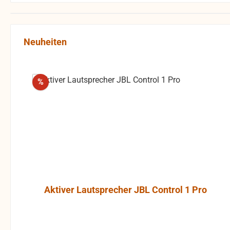
Produktgalerie überspringen
Neuheiten
Rabatt
%
Aktiver Lautsprecher JBL Control 1 Pro