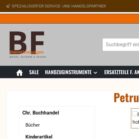
SPEZIALISIERTER SERVICE- UND HANDELSPARTNER
 Hauptinhalt springen
Zur Suche springen
Zur Hauptnavigation springen
SALE
HANDZUGINSTRUMENTE
ERSATZTEILE F.
Petru
Bildergaler
Chr. Buchhandel
Bücher
Kinderartikel