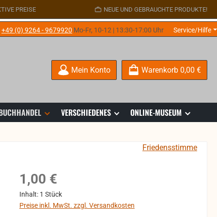
TIVE PREISE
NEUE UND GEBRAUCHTE PRODUKTE!
e
+49 (0) 9264 - 9679920
Mo-Fr, 10-12 | 13:30-17:00 Uhr
Service/Hilfe
Mein Konto
Warenkorb
0,00 €
 BUCHHANDEL
VERSCHIEDENES
ONLINE-MUSEUM
Friedensstimme
Regulärer Preis:
1,00 €
Inhalt:
1 Stück
Preise inkl. MwSt. zzgl. Versandkosten