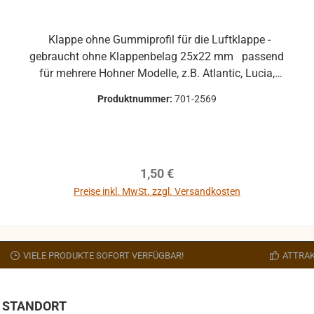
Klappe ohne Gummiprofil für die Luftklappe -
gebraucht ohne Klappenbelag 25x22 mm passend
für mehrere Hohner Modelle, z.B. Atlantic, Lucia,
Pirola, ... gebrauchte Teile können optische
Produktnummer:
701-2569
Beschädigungen haben, leichte Verformungen,
Dellen oder Kratzer und sind kein
Reklamationsgrund Alle Teile sind auf Funktion
geprüft. Bitte bei Unklarheiten vorher Absprechen
Regulärer Preis:
1,50 €
um Rücksendungen zu vermeiden. Rücksendungen
gehen auf Kosten des Käufers. bei defekten Artikel
Preise inkl. MwSt. zzgl. Versandkosten
kann die Funktion nicht mehr gewährleistet werden
In den Warenkorb
und die Produkte sind vom Umtausch
ausgeschlossen.
VIELE PRODUKTE SOFORT VERFÜGBAR!
ATTRAK
STANDORT