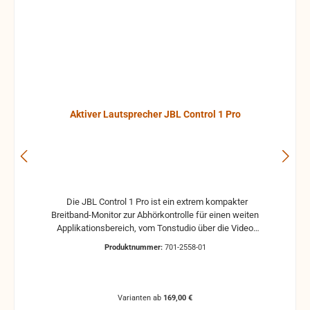
Aktiver Lautsprecher JBL Control 1 Pro
Die JBL Control 1 Pro ist ein extrem kompakter
Breitband-Monitor zur Abhörkontrolle für einen weiten
Applikationsbereich, vom Tonstudio über die Video
Postproduction bis zum Ü-Wagen und Rundfunkstudio.
Produktnummer:
701-2558-01
Für Beschallungs- und Rufanlagen in Restaurants, Hotels
und im audiovisuellen Bereich ist die JBL Control 1 Pro
ebenfalls die ideale Lösung. Der Hoch- und Tieftontreiber
ist bei der JBL Control 1 mit einer Magnet-Abschirmung
Varianten ab
169,00 €
gesichert, so daß dieser Lautsprecher gefahrlos in