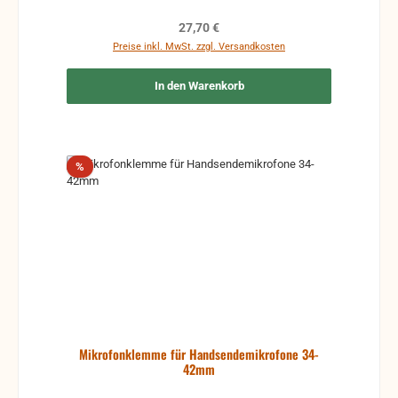
Regulärer Preis:
27,70 €
Preise inkl. MwSt. zzgl. Versandkosten
In den Warenkorb
Rabatt
%
Mikrofonklemme für Handsendemikrofone 34-
42mm