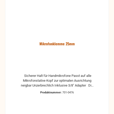
Mikrofonklemme 25mm
Sicherer Halt für Handmikrofone Passt auf alle
Mikrofonstative Kopf zur optimalen Ausrichtung
neigbar Unzerbrechlich Inklusive 3/8" Adapter Die
GMSCLMP 25 eignet sich für Handmikrofones mit
Produktnummer:
701-0476
24 bis 35 mm Schaftdurchmesser. Die
unzerbrechliche Klammer hält Mikrofone sicher und
lässt sich zur Ausrichtung exakt neigen. Ein 3/8"
Adapter liegt bei.