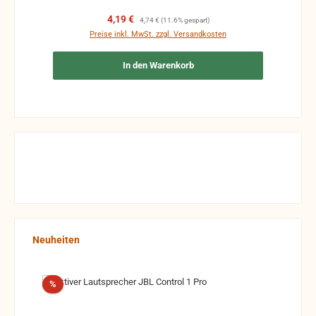
Verkaufspreis:
Regulärer Preis:
4,19 €
4,74 €
(11.6% gespart)
Preise inkl. MwSt. zzgl. Versandkosten
In den Warenkorb
Produktgalerie überspringen
Neuheiten
Rabatt
%