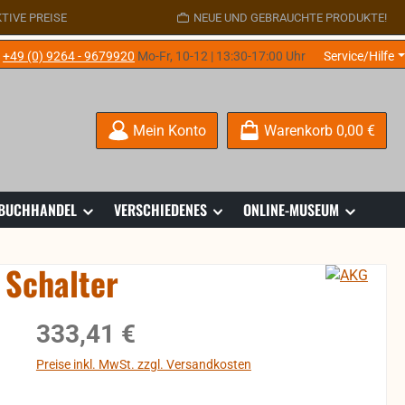
TIVE PREISE
NEUE UND GEBRAUCHTE PRODUKTE!
e
+49 (0) 9264 - 9679920
Mo-Fr, 10-12 | 13:30-17:00 Uhr
Service/Hilfe
Mein Konto
Warenkorb
0,00 €
 BUCHHANDEL
VERSCHIEDENES
ONLINE-MUSEUM
Schalter
Regulärer Preis:
333,41 €
Preise inkl. MwSt. zzgl. Versandkosten