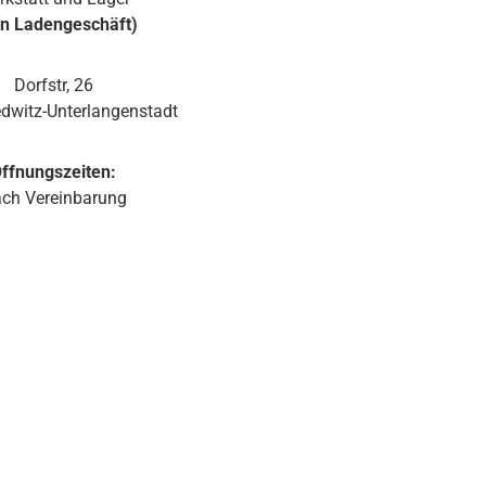
Ausrichtung des Monitors. Ein Wandhalter ist in der
in Ladengeschäft)
JBL Control 1 Pro-WH integriert. Der Halter ist mit
einem Kugelgelenk ausgestattet, welches in der
Wandplatte des Halters eingebaut ist. Somit lässt
Dorfstr, 26
sich die JBL Control 1 Pro auch ohne optionale
dwitz-Unterlangenstadt
Zubehörteile einfach und schnell installieren. Sie ist
erhältlich in weiß und schwarz.
ffnungszeiten:
ch Vereinbarung
d 1