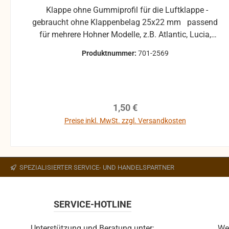
Klappe ohne Gummiprofil für die Luftklappe -
gebraucht ohne Klappenbelag 25x22 mm passend
für mehrere Hohner Modelle, z.B. Atlantic, Lucia,
Pirola, ... gebrauchte Teile können optische
Produktnummer:
701-2569
Beschädigungen haben, leichte Verformungen,
Dellen oder Kratzer und sind kein
Reklamationsgrund Alle Teile sind auf Funktion
geprüft. Bitte bei Unklarheiten vorher Absprechen
Regulärer Preis:
1,50 €
um Rücksendungen zu vermeiden. Rücksendungen
gehen auf Kosten des Käufers. bei defekten Artikel
Preise inkl. MwSt. zzgl. Versandkosten
kann die Funktion nicht mehr gewährleistet werden
In den Warenkorb
und die Produkte sind vom Umtausch
ausgeschlossen.
SPEZIALISIERTER SERVICE- UND HANDELSPARTNER
SERVICE-HOTLINE
Unterstützung und Beratung unter:
We