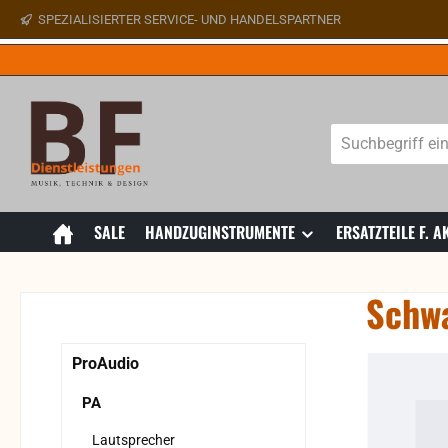
SPEZIALISIERTER SERVICE- UND HANDELSPARTNER
 Hauptinhalt springen
Zur Suche springen
Zur Hauptnavigation springen
SALE
HANDZUGINSTRUMENTE
ERSATZTEILE F.
Schw
Bildergaler
ProAudio
PA
Lautsprecher