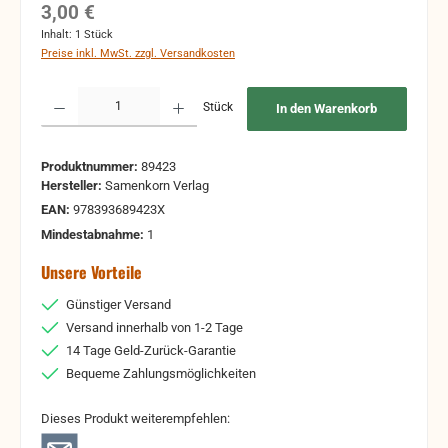
Regulärer Preis:
3,00 €
Inhalt:
1 Stück
Preise inkl. MwSt. zzgl. Versandkosten
Produkt Anzahl: Gib den gewünschten Wert ein oder benutze die Schaltflächen um 
Stück
In den Warenkorb
Produktnummer:
89423
Hersteller:
Samenkorn Verlag
EAN:
978393689423X
Mindestabnahme:
1
Unsere Vorteile
Günstiger Versand
Versand innerhalb von 1-2 Tage
14 Tage Geld-Zurück-Garantie
Bequeme Zahlungsmöglichkeiten
Dieses Produkt weiterempfehlen: