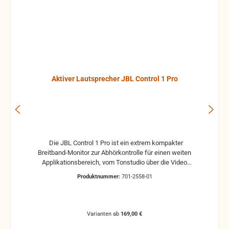
Aktiver Lautsprecher JBL Control 1 Pro
Die JBL Control 1 Pro ist ein extrem kompakter
Breitband-Monitor zur Abhörkontrolle für einen weiten
Applikationsbereich, vom Tonstudio über die Video
Postproduction bis zum Ü-Wagen und Rundfunkstudio.
Produktnummer:
701-2558-01
Für Beschallungs- und Rufanlagen in Restaurants, Hotels
und im audiovisuellen Bereich ist die JBL Control 1 Pro
ebenfalls die ideale Lösung. Der Hoch- und Tieftontreiber
ist bei der JBL Control 1 mit einer Magnet-Abschirmung
Varianten ab
169,00 €
gesichert, so daß dieser Lautsprecher gefahrlos in