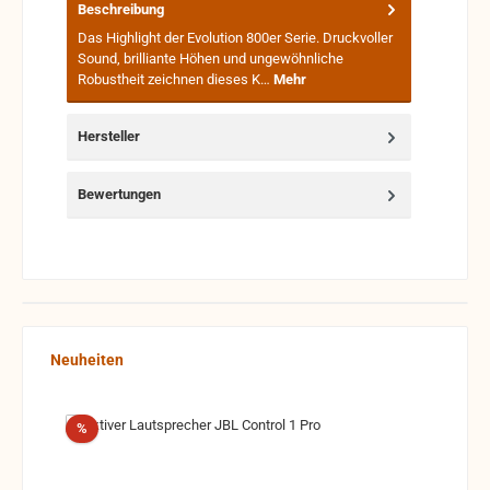
Beschreibung
Das Highlight der Evolution 800er Serie. Druckvoller
Sound, brilliante Höhen und ungewöhnliche
Robustheit zeichnen dieses K…
Mehr
Hersteller
Bewertungen
Produktgalerie überspringen
Neuheiten
Rabatt
%