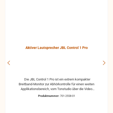
Aktiver Lautsprecher JBL Control 1 Pro
Die JBL Control 1 Pro ist ein extrem kompakter
Breitband-Monitor zur Abhörkontrolle für einen weiten
Applikationsbereich, vom Tonstudio über die Video
Postproduction bis zum Ü-Wagen und Rundfunkstudio.
Produktnummer:
701-2558-01
Für Beschallungs- und Rufanlagen in Restaurants, Hotels
und im audiovisuellen Bereich ist die JBL Control 1 Pro
ebenfalls die ideale Lösung. Der Hoch- und Tieftontreiber
ist bei der JBL Control 1 mit einer Magnet-Abschirmung