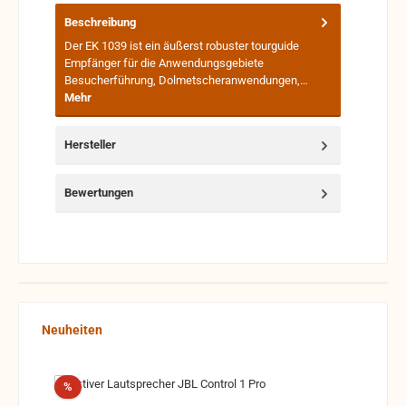
Beschreibung
Der EK 1039 ist ein äußerst robuster tourguide
Empfänger für die Anwendungsgebiete
Besucherführung, Dolmetscheranwendungen,…
Mehr
Hersteller
Bewertungen
Produktgalerie überspringen
Neuheiten
Rabatt
%