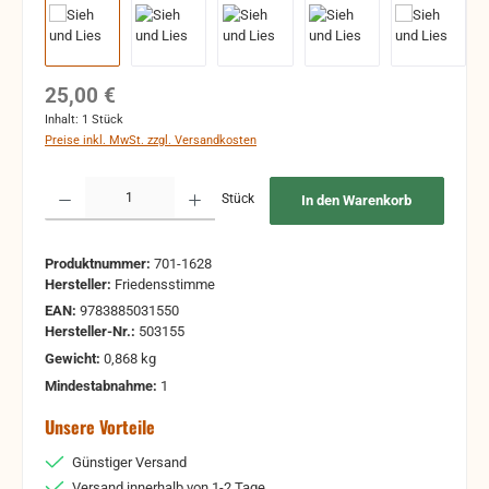
Regulärer Preis:
25,00 €
Inhalt:
1 Stück
Preise inkl. MwSt. zzgl. Versandkosten
Produkt Anzahl: Gib den gewünschten Wert ein oder benutze die Schaltflächen um 
Stück
In den Warenkorb
Produktnummer:
701-1628
Hersteller:
Friedensstimme
EAN:
9783885031550
Hersteller-Nr.:
503155
Gewicht:
0,868 kg
Mindestabnahme:
1
Unsere Vorteile
Günstiger Versand
Versand innerhalb von 1-2 Tage