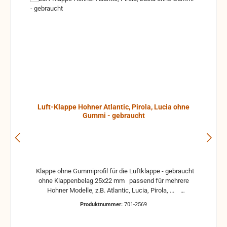
Luft-Klappe Hohner Atlantic, Pirola, Lucia ohne
Gummi - gebraucht
Klappe ohne Gummiprofil für die Luftklappe - gebraucht
ohne Klappenbelag 25x22 mm passend für mehrere
Hohner Modelle, z.B. Atlantic, Lucia, Pirola, ...
gebrauchte Teile können optische Beschädigungen
Produktnummer:
701-2569
haben, leichte Verformungen, Dellen oder Kratzer und sind
kein Reklamationsgrund Alle Teile sind auf Funktion