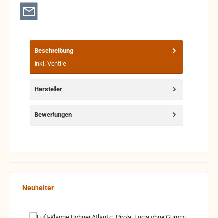
Beschreibung
inkl. Ventile
Hersteller
Bewertungen
Produktgalerie überspringen
Neuheiten