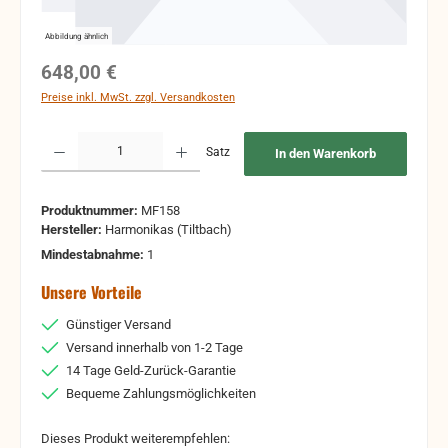
Abbildung ähnlich
Regulärer Preis:
648,00 €
Preise inkl. MwSt. zzgl. Versandkosten
Produkt Anzahl: Gib den gewünschten Wert ein oder benutze die Schaltflächen um 
Satz
In den Warenkorb
Produktnummer:
MF158
Hersteller:
Harmonikas (Tiltbach)
Mindestabnahme:
1
Unsere Vorteile
Günstiger Versand
Versand innerhalb von 1-2 Tage
14 Tage Geld-Zurück-Garantie
Bequeme Zahlungsmöglichkeiten
Dieses Produkt weiterempfehlen: