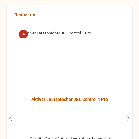
Produktgalerie überspringen
Neuheiten
Rabatt
%
Aktiver Lautsprecher JBL Control 1 Pro
Die JBL Control 1 Pro ist ein extrem kompakter