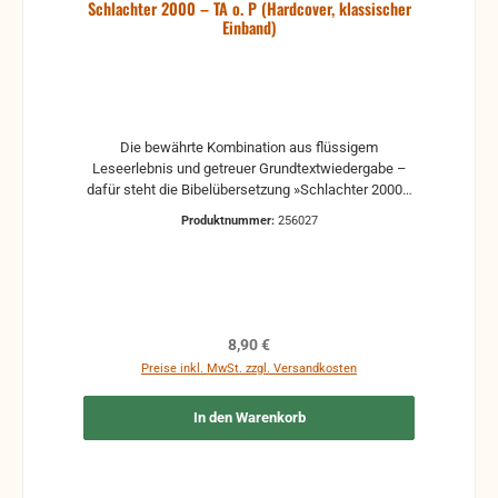
Schlachter 2000 – TA o. P (Hardcover, klassischer
Einband)
Die bewährte Kombination aus flüssigem
Leseerlebnis und getreuer Grundtextwiedergabe –
dafür steht die Bibelübersetzung »Schlachter 2000«.
Sie eignet sich hervorragend zum ausgiebigen Lesen
Produktnummer:
256027
als auch zum Studieren und Arbeiten am Text. Neben
Überschriften zur Kapitelübersicht und textlichen
Anmerkungen beinhaltet diese Ausgabe einen
Anhang mit Sach- und Worterklärungen,
übersichtlichen Tabellen und diversen
Hintergrundinformationen zur Umwelt der Bibel.
Regulärer Preis:
8,90 €
Preise inkl. MwSt. zzgl. Versandkosten
In den Warenkorb