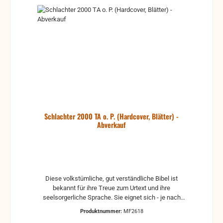
Schlachter 2000 TA o. P. (Hardcover, Blätter) -
Abverkauf
Diese volkstümliche, gut verständliche Bibel ist
bekannt für ihre Treue zum Urtext und ihre
seelsorgerliche Sprache. Sie eignet sich - je nach
Ausgabe - hervorragend sowohl als missionarische
Produktnummer:
MF2618
Bibel als auch als Studienbibel. Zahlreiche