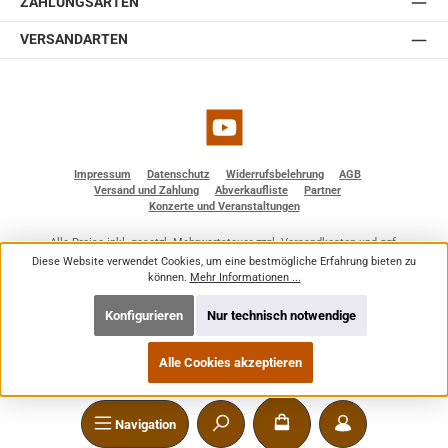
ZAHLUNGSARTEN
VERSANDARTEN
YouTube
Impressum
Datenschutz
Widerrufsbelehrung
AGB
Versand und Zahlung
Abverkaufliste
Partner
Konzerte und Veranstaltungen
Alle Preise inkl. gesetzl. Mehrwertsteuer zzgl.
Versandkosten
und ggf.
Nachnahmegebühren, wenn nicht anders angegeben.
Diese Website verwendet Cookies, um eine bestmögliche Erfahrung bieten zu
© 2026 BF - Dienstleistungen - Alle Rechte vorbehalten. Theme by
ThemeWare®
können.
Mehr Informationen ...
Konfigurieren
Nur technisch notwendige
Alle Cookies akzeptieren
Navigation