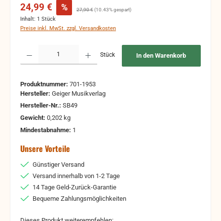
Verkaufspreis:
24,99 €
%
Regulärer Preis:
27,90 €
(10.43% gespart)
Inhalt:
1 Stück
Preise inkl. MwSt. zzgl. Versandkosten
Produkt Anzahl: Gib den gewünschten Wert ein oder benutze die Schaltflächen um 
Stück
In den Warenkorb
Produktnummer:
701-1953
Hersteller:
Geiger Musikverlag
Hersteller-Nr.:
SB49
Gewicht:
0,202 kg
Mindestabnahme:
1
Unsere Vorteile
Günstiger Versand
Versand innerhalb von 1-2 Tage
14 Tage Geld-Zurück-Garantie
Bequeme Zahlungsmöglichkeiten
Dieses Produkt weiterempfehlen: