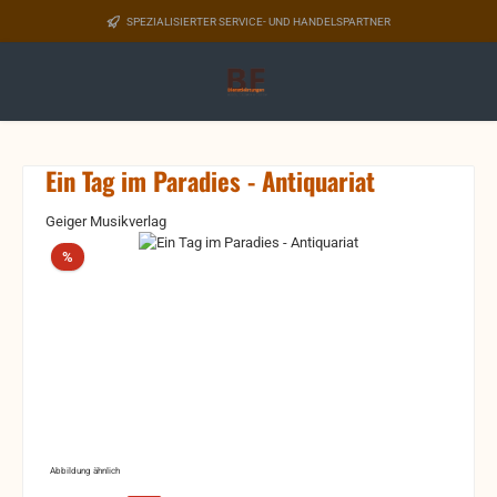
Zum Hauptinhalt springen
SPEZIALISIERTER SERVICE- UND HANDELSPARTNER
Ein Tag im Paradies - Antiquariat
Geiger Musikverlag
Bildergalerie überspringen
Rabatt
%
Abbildung ähnlich