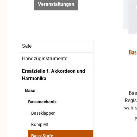
Veranstaltungen
Sale
Bas
Handzuginstrumente
Ersatzteile f. Akkordeon und
Harmonika
Bass
Bas
Regis
Bassmechanik
wahrs
Bassklappen
Akkordeon kann z
Model
Komplett
Bass-Stufe