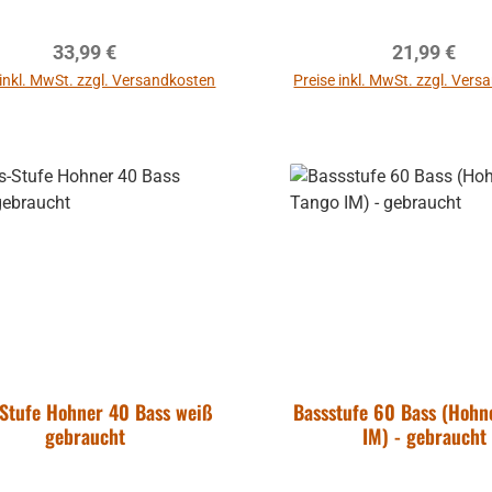
Regulärer Preis:
Regulärer P
33,99 €
21,99 €
 inkl. MwSt. zzgl. Versandkosten
Preise inkl. MwSt. zzgl. Ver
In den Warenkorb
In den Warenkor
Stufe Hohner 40 Bass weiß
Bassstufe 60 Bass (Hohn
gebraucht
IM) - gebraucht