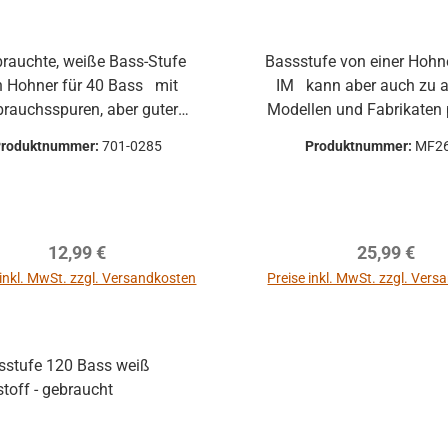
Bassstufe von einer Hohn
ner für 40 Bass mit
IM kann aber auch zu anderen
rauchsspuren, aber guter
Modellen und Fabrikaten
ile können
Produktnummer:
701-0285
Produktnummer:
MF2
che Beschädigungen haben,
te Verformungen, Dellen oder
Kratzer und sind kein
onsgrund Alle Teile sind
Regulärer Preis:
Regulärer P
12,99 €
25,99 €
nktion geprüft. Bitte bei
arheiten vorher Absprechen
 inkl. MwSt. zzgl. Versandkosten
Preise inkl. MwSt. zzgl. Ver
cksendungen zu vermeiden.
In den Warenkorb
In den Warenkor
endungen gehen auf Kosten
ei defekten Artikel
n die Funktion nicht mehr
ährleistet werden und die
dukte sind vom Umtausch
ausgeschlossen.