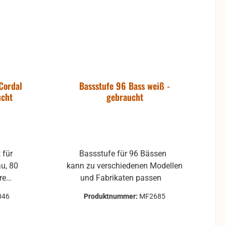
Cordal
Bassstufe 96 Bass weiß -
ucht
gebraucht
r
Bassstufe für 96 Bässen
au, 80
kann zu verschiedenen Modellen
und Fabrikaten passen
n im C-
046
Produktnummer:
MF2685