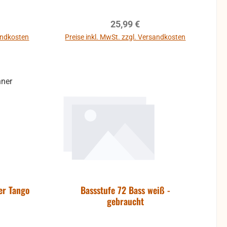
reis:
Regulärer Preis:
25,99 €
sandkosten
Preise inkl. MwSt. zzgl. Versandkosten
b
In den Warenkorb
er Tango
Bassstufe 72 Bass weiß -
gebraucht