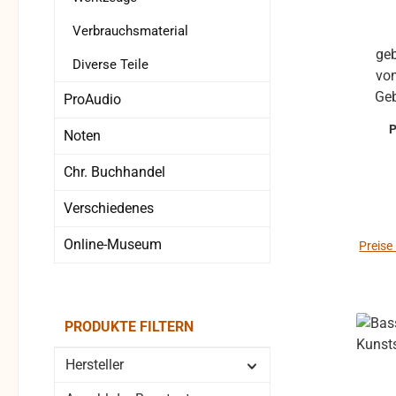
Verbrauchsmaterial
gebrauchte, weiße Bass-Stufe
Diverse Teile
von Hoh
Geb
ProAudio
Zustand gebrauchte Te
Noten
optis
leich
Chr. Buchhandel
Reklamati
Verschiedenes
auf Fu
Online-Museum
Unkl
Preise
um Rü
Rücks
des Käufers. b
PRODUKTE FILTERN
kan
gew
Hersteller
Pro