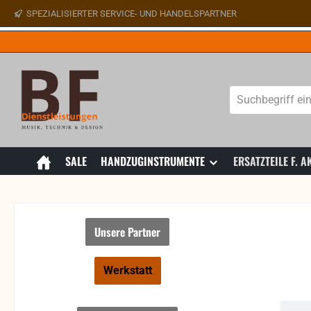
SPEZIALISIERTER SERVICE- UND HANDELSPARTNER
 Hauptinhalt springen
Zur Suche springen
Zur Hauptnavigation springen
SALE
HANDZUGINSTRUMENTE
ERSATZTEILE F.
Unsere Partner
Werkstatt