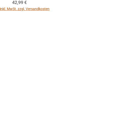
Regulärer Preis:
42,99 €
 inkl. MwSt. zzgl. Versandkosten
In den Warenkorb