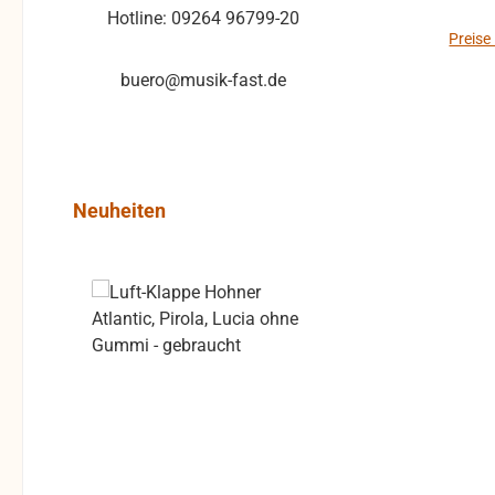
Hotline: 09264 96799-20
Preise
buero@musik-fast.de
Produktgalerie überspringen
Neuheiten
Rabatt
%