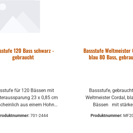
sstufe 120 Bass schwarz -
Bassstufe Weltmeister 
gebraucht
blau 80 Bass, gebra
sstufe für 120 Bässen mit
Bassstufe, gebraucht fü
teraussparung 23 x 0,85 cm
Weltmeister Cordal, bl
cheinlich aus einem Hohner
Bässen mit stärkere
u verschiedenen
Abnutzungserscheinunge
Produktnummer:
701-2444
Produktnummer:
MF2
len und Fabrikaten passen
Bass-Bereich.