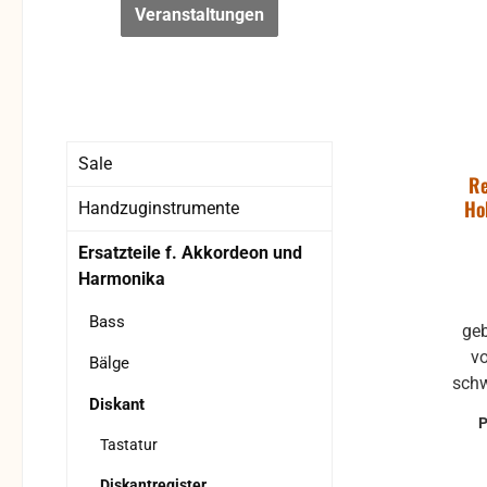
Veranstaltungen
Sale
Re
Ho
Handzuginstrumente
Ersatzteile f. Akkordeon und
Harmonika
Bass
gebrauchte Registermaschine
v
Bälge
schwarz ohne R
Diskant
un
gebra
Tastatur
Besc
Diskantregister