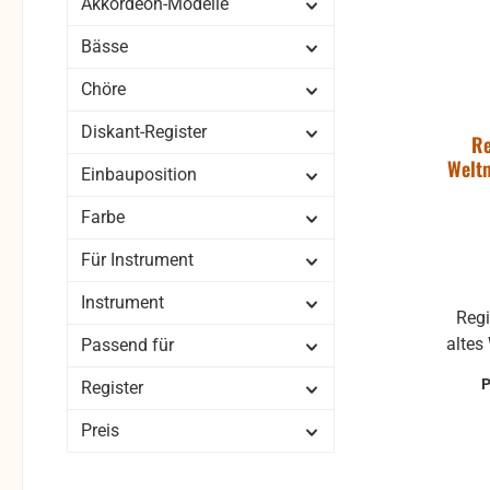
Akkordeon-Modelle
Bässe
Chöre
Diskant-Register
Re
Weltm
Einbauposition
Farbe
Für Instrument
Instrument
Regi
altes W
Passend für
Register
Preis