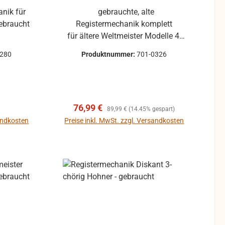
nik für
gebrauchte, alte
Registermechanik komplett
n
für ältere Weltmeister Modelle 4-
chörig 11 Registerdrücker
0280
Produktnummer:
701-0326
reis:
Verkaufspreis:
Regulärer Preis:
76,99 €
89,99 €
(14.45% gespart)
sandkosten
Preise inkl. MwSt. zzgl. Versandkosten
In den Warenkorb