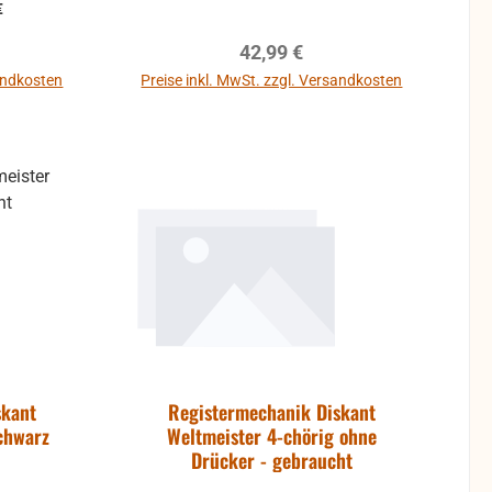
€
reis:
Regulärer Preis:
42,99 €
eichte
nnen
sandkosten
Preise inkl. MwSt. zzgl. Versandkosten
ichte
 mit
ratzer
 wie
en, aber
Teile
müssten
nd grobe
skant
Registermechanik Diskant
en, auch
chwarz
Weltmeister 4-chörig ohne
 sein,
Drücker - gebraucht
 Teile)