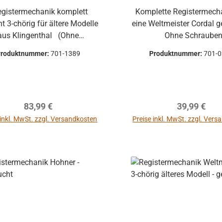
Komplette Registermecha
e Modelle
eine Weltmeister Cordal gebraucht
aus Klingenthal (Ohne
Ohne Schraube
Schrauben)
Produktnummer:
701-1389
Produktnummer:
701-
Regulärer Preis:
Regulärer P
83,99 €
39,99 €
 inkl. MwSt. zzgl. Versandkosten
Preise inkl. MwSt. zzgl. Ver
autsprecher
rol 1 Pro
In den Warenkorb
m kompakter
Monitor zur