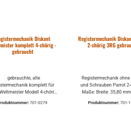
Produkte sind vom Um
Produkte sind vom Um
ausgeschl
gistermechanik Diskant
Registermechanik Diskan
eister komplett 4-chörig -
2-chörig 3RG gebra
gebraucht
gebrauchte, alte
Registermechanik ohne Drücker
stermechanik komplett für
und Schrauben Parrot 2-chörig
eltmeister Modell 4-chörig
Maße: Breite: 35,80 mm Tiefe:
11 Registerdrücker
118,25 mm Höhe: ca. 22,50 mm
Produktnummer:
701-0279
Produktnummer:
701-
gebrauchte Teile können 
Beschädigungen haben, 
Verformungen, Dellen ode
und sind kein Reklamati