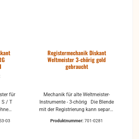
skant
Registermechanik Diskant
RG
Weltmeister 3-chörig gold
I
gebraucht
t
Mechanik für alte Weltmeister-
 S / T
Instrumente - 3-chörig Die Blende
mit der Registrierung kann separat
sringe)
erworben werden, solange Vorrat
53-03
Produktnummer:
701-0281
ann der
reicht.
ewählt