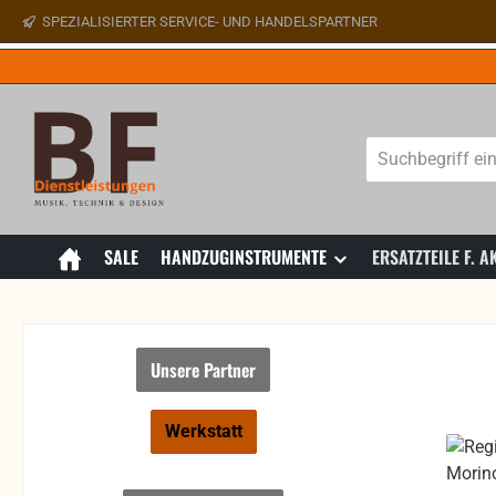
SPEZIALISIERTER SERVICE- UND HANDELSPARTNER
 Hauptinhalt springen
Zur Suche springen
Zur Hauptnavigation springen
SALE
HANDZUGINSTRUMENTE
ERSATZTEILE F.
Unsere Partner
Werkstatt