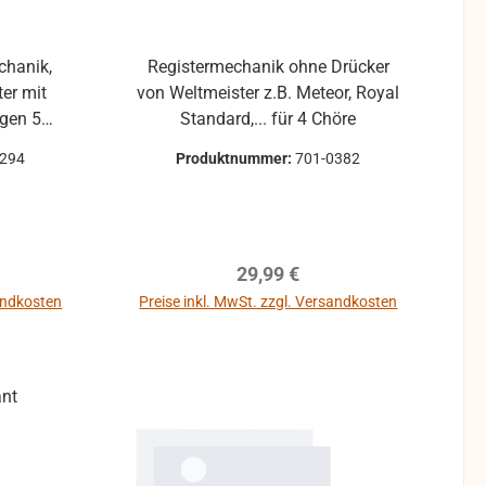
rleistet
errichten
itige
Registermechanik ohne Drücker
nach
 mit
von Weltmeister z.B. Meteor, Royal
hme, da
gen 5
Standard,... für 4 Chöre
uläre
0294
Produktnummer:
701-0382
auchbar.
le
optische
optische
leichte
leichte
r Kratzer
r Kratzer
onsgrund
reis:
Regulärer Preis:
29,99 €
onsgrund
ktion
ktion
sandkosten
Preise inkl. MwSt. zzgl. Versandkosten
 um
b
In den Warenkorb
 um
eiden.
eiden.
f Kosten
f Kosten
t mehr
t mehr
nd die
nd die