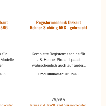
skant
Registermechanik Diskant
g 5RG
Hohner 3-chörig 5RG - gebraucht
k für
Komplette Registermaschine für
z.B. Hohner Pirola III passt
en.
wahrscheinlich auch auf andere
Modelle - bitte erst anfragen! 5
2436
Produktnummer:
701-2440
Registerdrücker ohne
Befestigungsmaterial
reis:
Regulärer Preis:
79,99 €
sandkosten
Preise inkl. MwSt. zzgl. Versandkosten