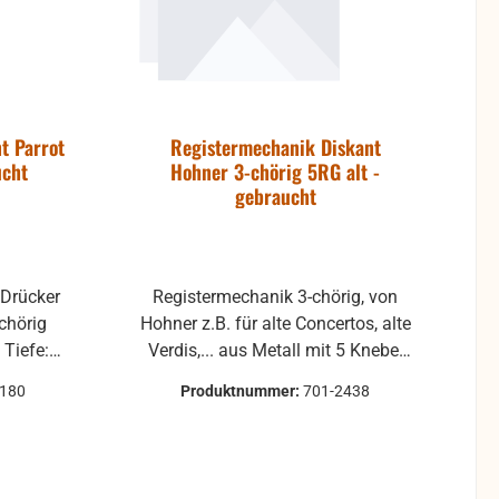
tausch
tausch
ausgeschlossen.
ossen.
t Parrot
Registermechanik Diskant
ucht
Hohner 3-chörig 5RG alt -
gebraucht
Registermechanik 3-chörig, von
Hohner z.B. für alte Concertos, alte
Verdis,... aus Metall mit 5 Knebel
für 5 Drücker Gebraucht:
1180
Produktnummer:
701-2438
optische
Gebrauchsspuren können
leichte
vorhanden sein.
r Kratzer
onsgrund