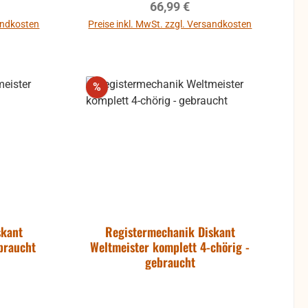
reis:
Regulärer Preis:
66,99 €
ktion
sandkosten
Preise inkl. MwSt. zzgl. Versandkosten
 um
b
In den Warenkorb
eiden.
f Kosten
Rabatt
%
t mehr
nd die
tausch
ausgeschlossen.
skant
Registermechanik Diskant
braucht
Weltmeister komplett 4-chörig -
gebraucht