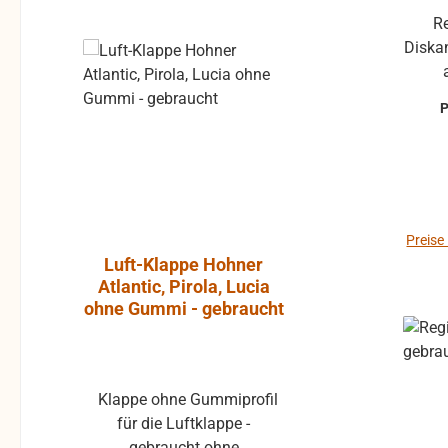
Registermechanik komplett
Diskant 3-chörig für älter
Rabatt
%
Preise
Luft-Klappe Hohner
Aktiver L
Atlantic, Pirola, Lucia
JBL Cont
ohne Gummi - gebraucht
Klappe ohne Gummiprofil
Die JBL Control 1 Pro ist
für die Luftklappe -
ein extre
gebraucht ohne
Breitband-