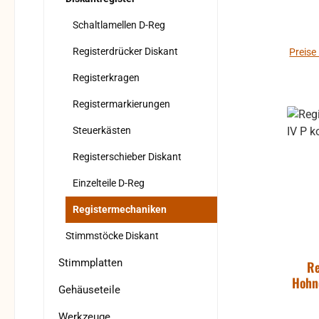
Verfo
Al
Schaltlamellen D-Reg
geprüft. Bitte b
Registerdrücker Diskant
Preise
Rüc
Registerkragen
Rücks
Registermarkierungen
Steuerkästen
Registerschieber Diskant
Einzelteile D-Reg
Registermechaniken
Stimmstöcke Diskant
Stimmplatten
Re
Hohn
Gehäuseteile
Werkzeuge