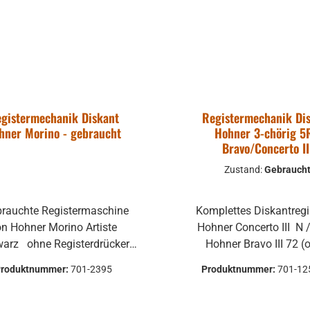
gistermechanik Diskant
Registermechanik Di
hner Morino - gebraucht
Hohner 3-chörig 5
Bravo/Concerto II
Zustand:
Gebrauch
Komplettes Diskantregister für
on Hohner Morino Artiste
Hohner Concerto III N /
egisterdrücker
Hohner Bravo III 72 (ohne
d Befestigungsmaterial
Schrauben und Sicherung
Produktnummer:
701-2395
Produktnummer:
701-12
uchte Teile können optische
Je nach Lieferbarkeit k
hädigungen haben, leichte
gewünschte Zustand g